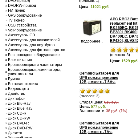
»
DVD-привод
(голосов: 1)
»
DVDRW-привод
Цена:
11021 руб.
»
FM Тюнер
»
GPS оборудование
APC RBC2 Batt
»
TV Тюнер
replacement kit 
»
USB Устройства
BK250EC, BK25
»
VoIP оборудование
BP280i, BK400i
»
Аксессуары CD
BK400EC, BK40
»
Аксессуары для накопителей
BP420I, SUVS4
подробнее...
»
Аксессуары для ноутбуков
»
Аксессуары для фотоаппаратов
»
Беспроводное оборудование
(голосов: 3)
»
Блок питания
Цена:
1529 руб
»
Брошюровщики и ламинаторы
Брошюровщики, ламинаторы,
»
Gembird Батарея для
уничтожители
UPS ном.напряжение
»
Бумага
12В, емкость 7.5Ач.
»
Бытовая техника
»
Видеокарта
»
Джойстик
(голосов: 2)
»
Диктофон
Старая цена:
615 руб.
»
Диск Blu-Ray
Цена:
577 руб.
»
Диск Blue Ray
Вы экономите:
38 руб. (7%)
»
Диск CD-R
»
Диск CD-RW
»
Диск DVD-R
Gembird Батарея для
UPS ном.напряжение
»
Диск DVD-RW
12В, емкость 7Ач.
»
Дискета