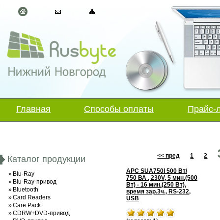
Главная
Способы оплаты
Прайс-
<< пред
1
2
Каталог продукции
APC SUA750I 500 Вт/
»
Blu-Ray
750 ВА , 230V, 5 мин.(500
»
Blu-Ray-привод
Вт) - 16 мин.(250 Вт),
»
Bluetooth
время зар.3ч., RS-232,
»
Card Readers
USB
»
Care Pack
»
CDRW+DVD-привод