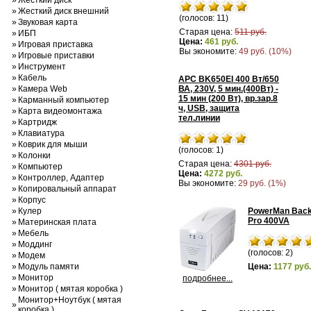
»
Жесткий диск
»
Жесткий диск внешний
(голосов: 11)
»
Звуковая карта
Старая цена:
511 руб.
»
ИБП
Цена:
461 руб.
»
Игровая приставка
Вы экономите:
49 руб. (10%)
»
Игровые приставки
»
Инструмент
»
Кабель
APC BK650EI 400 Вт/650
»
Камера Web
ВА, 230V, 5 мин.(400Вт) -
15 мин (200 Вт), вр.зар.8
»
Карманный компьютер
ч, USB, защита
»
Карта видеомонтажа
тел.линии
»
Картридж
»
Клавиатура
»
Коврик для мыши
(голосов: 1)
»
Колонки
Старая цена:
4301 руб.
»
Компьютер
Цена:
4272 руб.
»
Контроллер, Адаптер
Вы экономите:
29 руб. (1%)
»
Копировальный аппарат
»
Корпус
»
Кулер
PowerMan Bac
Pro 400VA
»
Материнская плата
»
Мебель
»
Моддинг
(голосов: 2)
»
Модем
»
Модуль памяти
Цена:
1177 руб.
»
Монитор
подробнее...
»
Монитор ( мятая коробка )
Монитор+Ноутбук ( мятая
»
коробка )