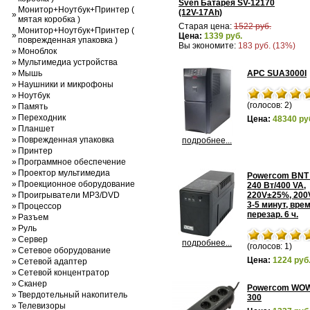
Sven Батарея SV-12170
Монитор+Ноутбук+Принтер (
(12V-17Ah)
»
мятая коробка )
Старая цена:
1522 руб.
Монитор+Ноутбук+Принтер (
»
Цена:
1339 руб.
поврежденная упаковка )
Вы экономите:
183 руб. (13%)
»
Моноблок
»
Мультимедиа устройства
»
Мышь
APC SUA3000I
»
Наушники и микрофоны
»
Ноутбук
(голосов: 2)
»
Память
»
Переходник
Цена:
48340 ру
»
Планшет
»
Поврежденная упаковка
подробнее...
»
Принтер
»
Программное обеспечение
»
Проектор мультимедиа
Powercom BNT
»
Проекционное оборудование
240 Вт/400 VA,
»
Проигрыватели MP3/DVD
220V±25%, 200
3-5 минут, вре
»
Процессор
перезар. 6 ч.
»
Разъем
»
Руль
»
Сервер
подробнее...
(голосов: 1)
»
Сетевое оборудование
Цена:
1224 руб
»
Сетевой адаптер
»
Сетевой концентратор
»
Сканер
Powercom WO
»
Твердотельный накопитель
300
»
Телевизоры