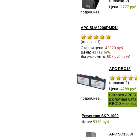
(голосов: 2)
Цена:
2777 руб
подробнее...
APC SUA2200RMI2U
(голосов: 1)
Старая цена:
42320 руб.
Цена:
41712 руб.
Вы экономите:
607 руб. (2%)
APC RBC18
(голосов: 1)
Цена:
4289 руб
Батарея APC RB
подробнее...
кислотная бата
RBC18 использ
Powercom SKP-1000
Цена:
5330 руб.
APC SC1500I