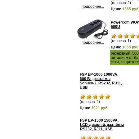
(голосов: 2)
подробнее...
Цена:
1365 руб
Powercom WO
500U
(голосов: 1)
подробнее...
Цена:
1855 руб
резервный, 500 
питанием от ба
сети, защита т
FSP EP-1000 1000VA,
600 Вт, разъёмы
Schuko-2, RS232, RJ11,
USB
(голосов: 2)
Цена:
3021 руб.
FSP EP-1500 1500VA,
LCD-дисплей, разъёмы
RS232, RJ11, USB