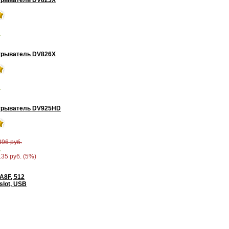
грыватель DV823X
.
грыватель DV826X
.
грыватель DV925HD
396 руб.
.
135 руб. (5%)
A8F, 512
slot, USB