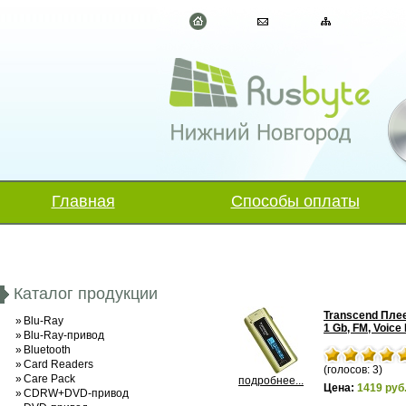
Главная
Способы оплаты
Каталог продукции
Transcend Плее
»
Blu-Ray
1 Gb, FM, Voice
»
Blu-Ray-привод
»
Bluetooth
»
Card Readers
(голосов: 3)
»
Care Pack
подробнее...
Цена:
1419 руб
»
CDRW+DVD-привод