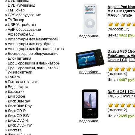
»
DVD-привод
»
DVDRW-привод
Apple i-Pod Na
»
FM Тюнер
MP3+FM+диктоф
»
GPS оборудование
МА004 , White
»
TV Тюнер
»
USB Устройства
(голосов: 17)
»
VoIP оборудование
»
Аксессуары CD
Цена:
4922 руб
подробнее...
»
Аксессуары для накопителей
»
Аксессуары для ноутбуков
»
Аксессуары для фотоаппаратов
DaZed M30 1Gb 
»
Беспроводное оборудование
FotoCamera, Vid
»
Блок питания
Colour LCD, Li-
»
Брошюровщики и ламинаторы
Брошюровщики, ламинаторы,
»
подробнее...
уничтожители
(голосов: 4)
»
Бумага
Цена:
4407 руб
»
Бытовая техника
»
Видеокарта
»
Джойстик
DaZed С51 1Gb B
FM, 2,2' Colour 
»
Диктофон
»
Диск Blu-Ray
»
Диск Blue Ray
(голосов: 2)
»
Диск CD-R
»
Диск CD-RW
Цена:
2695 руб
»
Диск DVD-R
подробнее...
»
Диск DVD-RW
»
Дискета