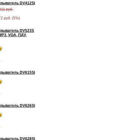
рыватель DV412SI
811 руб.
.
72 руб. (5%)
грыватель DV523S
MP3, VGA, ПДУ,
.
рыватель DV615SI
.
рыватель DV626SI
.
рыватель DV628SI