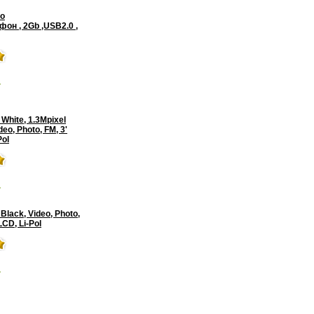
no
он , 2Gb ,USB2.0 ,
.
White, 1.3Mpixel
eo, Photo, FM, 3'
Pol
.
lack, Video, Photo,
LCD, Li-Pol
.