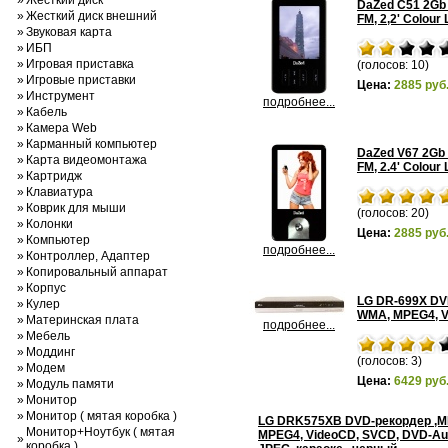
»
Жесткий диск
DaZed С51 2Gb B
»
Жесткий диск внешний
FM, 2,2' Colour 
»
Звуковая карта
»
ИБП
»
Игровая приставка
(голосов: 10)
»
Игровые приставки
Цена:
2885 руб
»
Инструмент
подробнее...
»
Кабель
»
Камера Web
»
Карманный компьютер
DaZed V67 2Gb B
»
Карта видеомонтажа
FM, 2.4' Colour 
»
Картридж
»
Клавиатура
»
Коврик для мыши
(голосов: 20)
»
Колонки
Цена:
2885 руб
»
Компьютер
подробнее...
»
Контроллер, Адаптер
»
Копировальный аппарат
»
Корпус
LG DR-699X DV
»
Кулер
WMA, MPEG4, V
»
Материнская плата
подробнее...
»
Мебель
»
Моддинг
(голосов: 3)
»
Модем
Цена:
6429 руб
»
Модуль памяти
»
Монитор
»
Монитор ( мятая коробка )
LG DRK575XB DVD-рекордер ,M
Монитор+Ноутбук ( мятая
MPEG4, VideoCD, SVCD, DVD-Au
»
коробка )