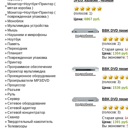
JPEG ,караоке , черный
Монитор+Ноутбук+Принтер (
»
мятая коробка )
Монитор+Ноутбук+Принтер (
(голосов: 1)
»
поврежденная упаковка )
Цена:
6867 руб.
»
Моноблок
»
Мультимедиа устройства
»
Мышь
BBK DVD проиг
»
Наушники и микрофоны
подробнее...
»
Ноутбук
(голосов: 2)
»
Память
»
Переходник
Старая цена:
1
»
Планшет
Цена:
1304 руб
Вы экономите:
»
Поврежденная упаковка
»
Принтер
»
Программное обеспечение
BBK DVD прои
»
Проектор мультимедиа
подробнее...
»
Проекционное оборудование
»
Проигрыватели MP3/DVD
(голосов: 3)
»
Процессор
Цена:
1536 руб
»
Разъем
»
Руль
»
Сервер
BBK DVD проиг
»
Сетевое оборудование
подробнее...
»
Сетевой адаптер
(голосов: 3)
»
Сетевой концентратор
»
Сканер
Старая цена:
1
»
Твердотельный накопитель
Цена:
1391 руб
Вы экономите:
»
Телевизоры