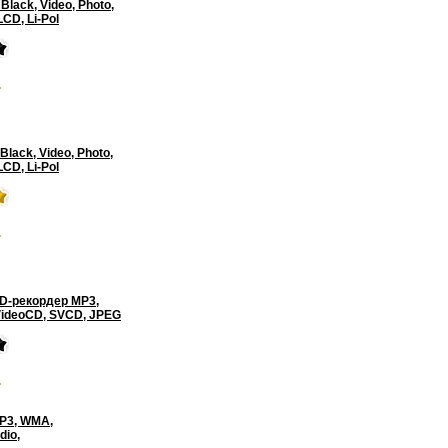
lack, Video, Photo,
LCD, Li-Pol
.
lack, Video, Photo,
LCD, Li-Pol
.
D-рекордер MP3,
ideoCD, SVCD, JPEG
.
P3, WMA,
dio,