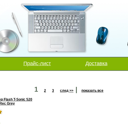
Прайс-лист
Доставка
1
|
2
3
след >>
показать все
р Flash T-Sonic 520
 Rec Grey
.