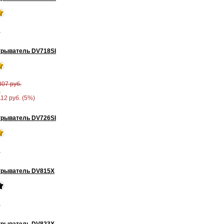
.
рыватель DV718SI
807 руб.
.
112 руб. (5%)
рыватель DV726SI
.
грыватель DV815X
.