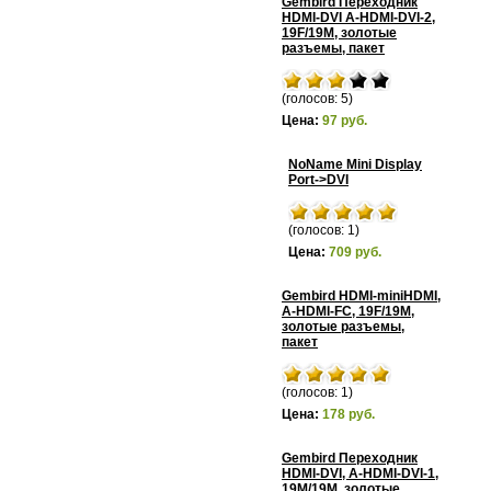
Gembird Переходник
HDMI-DVI A-HDMI-DVI-2,
19F/19M, золотые
разъемы, пакет
(голосов: 5)
Цена:
97 руб.
NoName Mini Display
Port->DVI
(голосов: 1)
Цена:
709 руб.
Gembird HDMI-miniHDMI,
A-HDMI-FC, 19F/19M,
золотые разъемы,
пакет
(голосов: 1)
Цена:
178 руб.
Gembird Переходник
HDMI-DVI, A-HDMI-DVI-1,
19M/19M, золотые