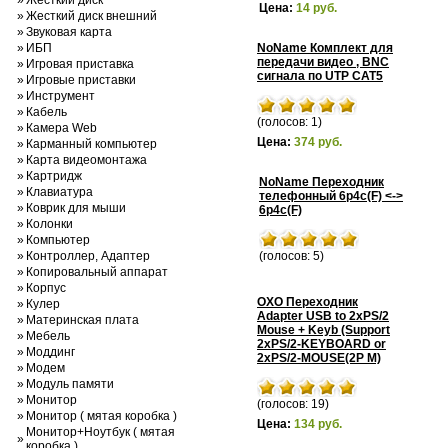
»
Жесткий диск
Цена:
14 руб.
»
Жесткий диск внешний
»
Звуковая карта
»
ИБП
NoName Комплект для
передачи видео , BNC
»
Игровая приставка
сигнала по UTP CAT5
»
Игровые приставки
»
Инструмент
»
Кабель
(голосов: 1)
»
Камера Web
Цена:
374 руб.
»
Карманный компьютер
»
Карта видеомонтажа
»
Картридж
NoName Переходник
»
Клавиатура
телефонный 6p4c(F) <->
»
Коврик для мыши
6p4c(F)
»
Колонки
»
Компьютер
»
Контроллер, Адаптер
(голосов: 5)
»
Копировальный аппарат
»
Корпус
OXO Переходник
»
Кулер
Adapter USB to 2xPS/2
»
Материнская плата
Mouse + Keyb (Support
»
Мебель
2xPS/2-KEYBOARD or
»
Моддинг
2xPS/2-MOUSE(2P M)
»
Модем
»
Модуль памяти
»
Монитор
(голосов: 19)
»
Монитор ( мятая коробка )
Цена:
134 руб.
Монитор+Ноутбук ( мятая
»
коробка )