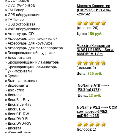
»
DVD-привод
»
DVDRW-привод
Maxxtro Конвертер
»
FM Тюнер
(UAPS12) USB Am--
-2xPS/2
»
GPS оборудование
»
TV Тюнер
»
USB Устройства
(голосов: 26)
»
VoIP оборудование
»
Аксессуары CD
Цена:
159 руб.
»
Аксессуары для накопителей
»
Аксессуары для ноутбуков
Maxxtro Конвертер
»
Аксессуары для фотоаппаратов
(UAS111) USB---Serial
»
Беспроводное оборудование
AM/DB9M 1.8m
»
Блок питания
»
Брошюровщики и ламинаторы
Брошюровщики, ламинаторы,
(голосов: 5)
»
уничтожители
Цена:
325 руб.
»
Бумага
»
Бытовая техника
»
Видеокарта
NoName AT(f) ---->
PS/2(m) (178)
»
Джойстик
»
Диктофон
Цена:
13 руб.
»
Диск Blu-Ray
»
Диск Blue Ray
NoName PS/2 ----> COM
»
Диск CD-R
компьютер 6PS/2-
»
Диск CD-RW
m/DB9m 235
»
Диск DVD-R
»
Диск DVD-RW
»
Дискета
(голосов: 1)