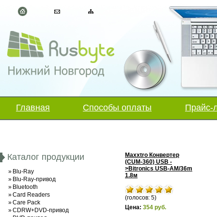
Главная
Способы оплаты
Прайс-
Maxxtro Конвертер
Каталог продукции
(CUM-360) USB -
>Bitronics USB-AM/36m
»
Blu-Ray
1.8м
»
Blu-Ray-привод
»
Bluetooth
»
Card Readers
(голосов: 5)
»
Care Pack
Цена:
354 руб.
»
CDRW+DVD-привод