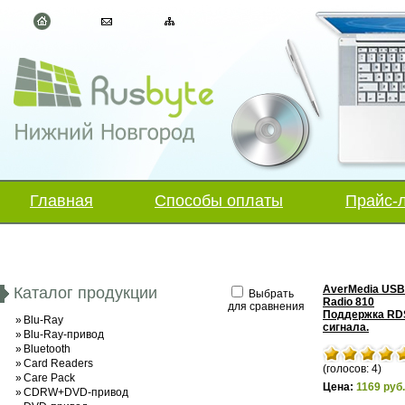
Главная
Способы оплаты
Прайс-
AverMedia USB
Каталог продукции
Выбрать
Radio 810
для сравнения
Поддержка RD
»
Blu-Ray
сигнала.
»
Blu-Ray-привод
»
Bluetooth
»
Card Readers
(голосов: 4)
»
Care Pack
Цена:
1169 руб.
»
CDRW+DVD-привод