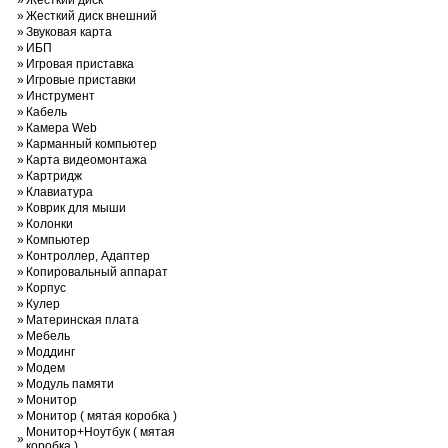
»
Жесткий диск
»
Жесткий диск внешний
»
Звуковая карта
»
ИБП
»
Игровая приставка
»
Игровые приставки
»
Инструмент
»
Кабель
»
Камера Web
»
Карманный компьютер
»
Карта видеомонтажа
»
Картридж
»
Клавиатура
»
Коврик для мыши
»
Колонки
»
Компьютер
»
Контроллер, Адаптер
»
Копировальный аппарат
»
Корпус
»
Кулер
»
Материнская плата
»
Мебель
»
Моддинг
»
Модем
»
Модуль памяти
»
Монитор
»
Монитор ( мятая коробка )
Монитор+Ноутбук ( мятая
»
коробка )