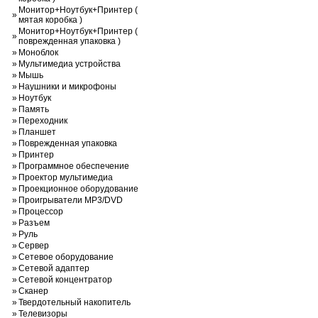
Монитор+Ноутбук+Принтер (
»
мятая коробка )
Монитор+Ноутбук+Принтер (
»
поврежденная упаковка )
»
Моноблок
»
Мультимедиа устройства
»
Мышь
»
Наушники и микрофоны
»
Ноутбук
»
Память
»
Переходник
»
Планшет
»
Поврежденная упаковка
»
Принтер
»
Программное обеспечение
»
Проектор мультимедиа
»
Проекционное оборудование
»
Проигрыватели MP3/DVD
»
Процессор
»
Разъем
»
Руль
»
Сервер
»
Сетевое оборудование
»
Сетевой адаптер
»
Сетевой концентратор
»
Сканер
»
Твердотельный накопитель
»
Телевизоры