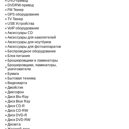
»
DVD-привод
»
DVDRW-привод
»
FM Тюнер
»
GPS оборудование
»
TV Тюнер
»
USB Устройства
»
VoIP оборудование
»
Аксессуары CD
»
Аксессуары для накопителей
»
Аксессуары для ноутбуков
»
Аксессуары для фотоаппаратов
»
Беспроводное оборудование
»
Блок питания
»
Брошюровщики и ламинаторы
Брошюровщики, ламинаторы,
»
уничтожители
»
Бумага
»
Бытовая техника
»
Видеокарта
»
Джойстик
»
Диктофон
»
Диск Blu-Ray
»
Диск Blue Ray
»
Диск CD-R
»
Диск CD-RW
»
Диск DVD-R
»
Диск DVD-RW
»
Дискета