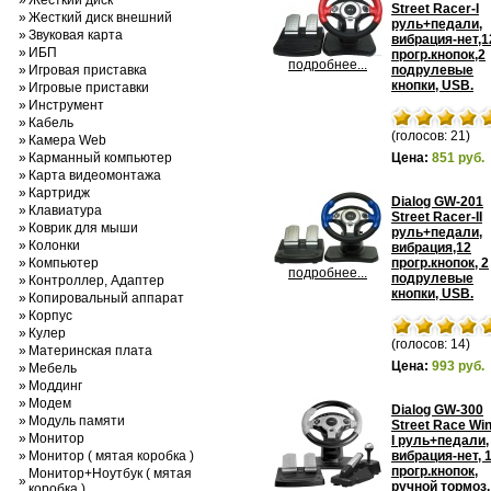
»
Жесткий диск
Street Racer-I
»
Жесткий диск внешний
руль+педали,
»
Звуковая карта
вибрация-нет,1
»
ИБП
прогр.кнопок,2
подробнее...
»
Игровая приставка
подрулевые
кнопки, USB.
»
Игровые приставки
»
Инструмент
»
Кабель
(голосов: 21)
»
Камера Web
»
Карманный компьютер
Цена:
851 руб.
»
Карта видеомонтажа
»
Картридж
Dialog GW-201
»
Клавиатура
Street Racer-II
»
Коврик для мыши
руль+педали,
»
Колонки
вибрация,12
»
Компьютер
прогр.кнопок, 2
подробнее...
подрулевые
»
Контроллер, Адаптер
кнопки, USB.
»
Копировальный аппарат
»
Корпус
»
Кулер
(голосов: 14)
»
Материнская плата
Цена:
993 руб.
»
Мебель
»
Моддинг
»
Модем
Dialog GW-300
»
Модуль памяти
Street Race Win
»
Монитор
I руль+педали,
»
Монитор ( мятая коробка )
вибрация-нет, 
прогр.кнопок,
Монитор+Ноутбук ( мятая
»
ручной тормоз,
коробка )