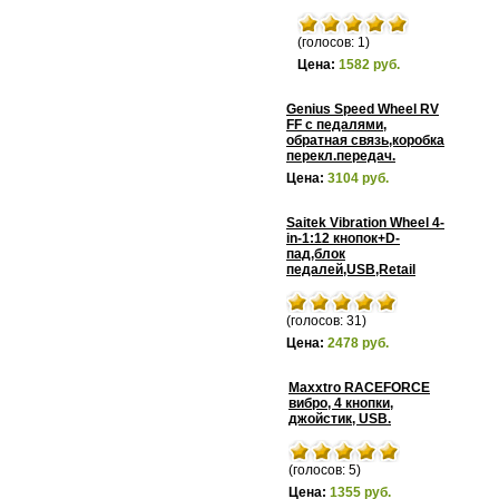
(голосов: 1)
Цена:
1582 руб.
Genius Speed Wheel RV
FF с педалями,
обратная связь,коробка
перекл.передач.
Цена:
3104 руб.
Saitek Vibration Wheel 4-
in-1:12 кнопок+D-
пад,блок
педалей,USB,Retail
(голосов: 31)
Цена:
2478 руб.
Maxxtro RACEFORCE
вибро, 4 кнопки,
джойстик, USB.
(голосов: 5)
Цена:
1355 руб.