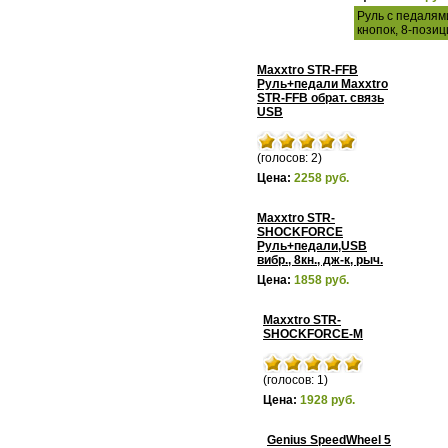
Руль с педалям
кнопок, 8-позиц
Maxxtro STR-FFB
Руль+педали Maxxtro
STR-FFB обрат. cвязь
USB
(голосов: 2)
Цена:
2258 руб.
Maxxtro STR-
SHOCKFORCE
Руль+педали,USB
вибр., 8кн., дж-к, рыч.
Цена:
1858 руб.
Maxxtro STR-
SHOCKFORCE-M
(голосов: 1)
Цена:
1928 руб.
Genius SpeedWheel 5