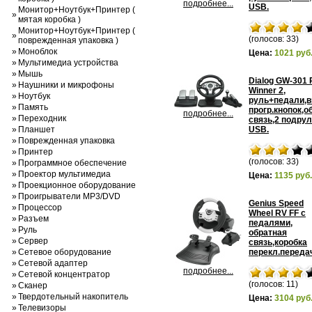
подробнее...
USB.
Монитор+Ноутбук+Принтер (
»
мятая коробка )
Монитор+Ноутбук+Принтер (
»
(голосов: 33)
поврежденная упаковка )
»
Моноблок
Цена:
1021 руб
»
Мультимедиа устройства
»
Мышь
Dialog GW-301 
»
Наушники и микрофоны
Winner 2,
»
Ноутбук
руль+педали,в
»
Память
прогр.кнопок,о
подробнее...
»
Переходник
связь,2 подрул
»
Планшет
USB.
»
Поврежденная упаковка
»
Принтер
(голосов: 33)
»
Программное обеспечение
»
Проектор мультимедиа
Цена:
1135 руб.
»
Проекционное оборудование
»
Проигрыватели MP3/DVD
Genius Speed
»
Процессор
Wheel RV FF с
»
Разъем
педалями,
»
Руль
обратная
»
Сервер
связь,коробка
»
Сетевое оборудование
перекл.переда
»
Сетевой адаптер
подробнее...
»
Сетевой концентратор
(голосов: 11)
»
Сканер
»
Твердотельный накопитель
Цена:
3104 руб
»
Телевизоры