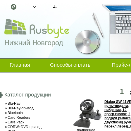
Главная
Способы оплаты
Прайс-
1
Каталог продукции
Dialog GW-11V
»
Blu-Ray
руль+педали,
»
Blu-Ray-привод
вибрация, 12
»
Bluetooth
прогр.кнопок, 2
»
Card Readers
подрул.рычага
»
Care Pack
двухпозиц.руч
перекл.перед.,
»
CDRW+DVD-привод
подробнее...