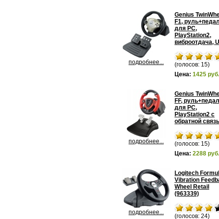
Genius TwinWhe
F1, руль+педал
для PC,
PlayStation2,
виброотдача, 
подробнее...
(голосов: 15)
Цена:
1425 руб
Genius TwinWhe
FF, руль+педал
для PC,
PlayStation2 с
обратной связ
подробнее...
(голосов: 15)
Цена:
2288 руб
Logitech Formu
Vibration Feed
Wheel Retail
(963339)
подробнее...
(голосов: 24)