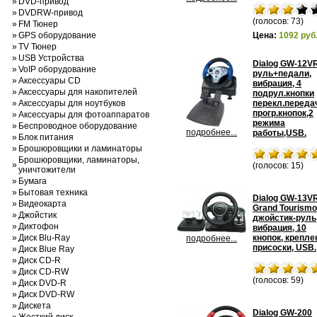
»
DVD-привод
»
DVDRW-привод
(голосов: 73)
»
FM Тюнер
»
GPS оборудование
Цена:
1092 руб
»
TV Тюнер
»
USB Устройства
Dialog GW-12V
»
VoIP оборудование
руль+педали,
»
Аксессуары CD
вибрация, 4
»
Аксессуары для накопителей
подрул.кнопки
»
Аксессуары для ноутбуков
перекл.переда
прогр.кнопок,2
»
Аксессуары для фотоаппаратов
режима
»
Беспроводное оборудование
подробнее...
работы,USB.
»
Блок питания
»
Брошюровщики и ламинаторы
Брошюровщики, ламинаторы,
»
(голосов: 15)
уничтожители
»
Бумага
»
Бытовая техника
Dialog GW-13V
»
Видеокарта
Grand Tourismo
»
Джойстик
джойстик-руль
»
Диктофон
вибрация, 10
»
Диск Blu-Ray
кнопок, крепле
подробнее...
присоски, USB.
»
Диск Blue Ray
»
Диск CD-R
»
Диск CD-RW
(голосов: 59)
»
Диск DVD-R
»
Диск DVD-RW
»
Дискета
Dialog GW-200