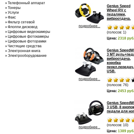
»
Телефонный аппарат
Genius Speed
»
Тонеры
Wheel RV с
»
Услуги
педалями,
»
Факс
виброотдача.
»
Фильтр сетевой
подробнее...
»
Флоппи дисковод
»
Цифровые видеокамеры
(голосов: 1)
»
Цифровые фотокамеры
Цена:
2318 руб
»
Цифровые фоторамки
»
Чистящие средства
Genius SpeedW
»
Электронная книга
3 MT руль+пед
»
Электрооборудование
виброотдача,
коробка
перкл.передач,
USB.
подробнее...
(голосов: 76)
Цена:
2453 руб
Genius SpeedW
3 USB, 8 кнопок
педали для ног
(голосов: 10)
подробнее...
Цена:
1389 руб