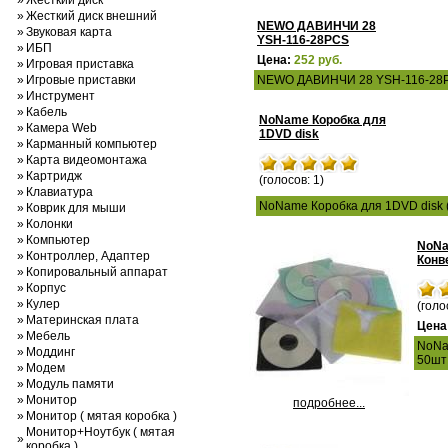
»
Жесткий диск
»
Жесткий диск внешний
NEWO ДАВИНЧИ 28
»
Звуковая карта
YSH-116-28PCS
»
ИБП
Цена:
252 руб.
»
Игровая приставка
»
Игровые приставки
NEWO ДАВИНЧИ 28 YSH-116-28PCS
»
Инструмент
»
Кабель
NoName Коробка для
»
Камера Web
1DVD disk
»
Карманный компьютер
»
Карта видеомонтажа
»
Картридж
(голосов: 1)
»
Клавиатура
NoName Коробка для 1DVD disk (
»
Коврик для мыши
»
Колонки
»
Компьютер
NoN
»
Контроллер, Адаптер
Конв
»
Копировальный аппарат
»
Корпус
»
Кулер
(голо
»
Материнская плата
Цена
»
Мебель
NoNa
»
Моддинг
50шт
»
Модем
»
Модуль памяти
»
Монитор
подробнее...
»
Монитор ( мятая коробка )
Монитор+Ноутбук ( мятая
»
коробка )