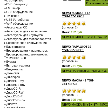
NEWO АЛЛИГАТО
»
DVD-привод
Кожзаменитель
»
DVDRW-привод
»
FM Тюнер
»
GPS оборудование
NEWO КОМФОРТ 12
»
TV Тюнер
YSH-247-12PCS
»
USB Устройства
»
VoIP оборудование
»
Аксессуары CD
(голосов: 2)
»
Аксессуары для накопителей
Цена:
152 руб.
»
Аксессуары для ноутбуков
NEWO КОМФОРТ 12 YSH-247-12PCS
»
Аксессуары для фотоаппаратов
»
Беспроводное оборудование
»
Блок питания
NEWO ПАРАШЮТ 32
YSH-332-32PCS
»
Брошюровщики и ламинаторы
Брошюровщики, ламинаторы,
»
уничтожители
(голосов: 4)
»
Бумага
»
Бытовая техника
Цена:
231 руб.
»
Видеокарта
NEWO ПАРАШЮТ 32 YSH-332-32PC
»
Джойстик
»
Диктофон
NEWO МАСКА 48 YSH-
»
Диск Blu-Ray
374-48PCS
»
Диск Blue Ray
»
Диск CD-R
»
Диск CD-RW
(голосов: 1)
»
Диск DVD-R
Цена:
305 руб.
»
Диск DVD-RW
»
Дискета
NEWO МАСКА 48 YSH-374-48PCS 