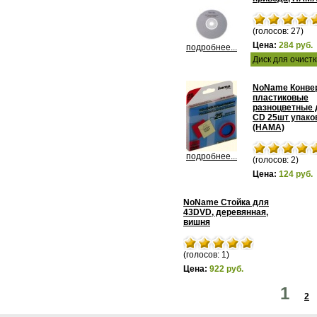
(голосов: 27)
Цена:
284 руб.
подробнее...
Диск для очист
NoName Конве
пластиковые
разноцветные 
CD 25шт упако
(HAMA)
подробнее...
(голосов: 2)
Цена:
124 руб.
NoName Стойка для
43DVD, деревянная,
вишня
(голосов: 1)
Цена:
922 руб.
1
2