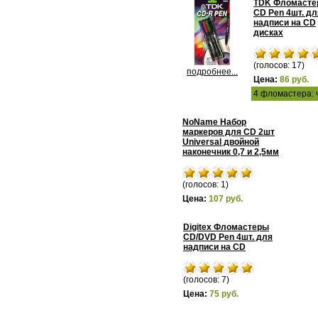
TDK Фломасте
CD Pen 4шт. дл
надписи на CD
дисках
(голосов: 17)
подробнее...
Цена:
86 руб.
4 фломастера: 
NoName Набор
маркеров для CD 2шт
Universal двойной
наконечник 0,7 и 2,5мм
(голосов: 1)
Цена:
107 руб.
Digitex Фломастеры
CD/DVD Pen 4шт. для
надписи на CD
(голосов: 7)
Цена:
75 руб.