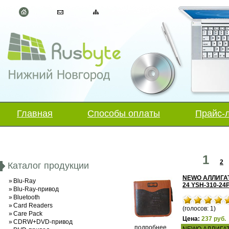
Главная
Способы оплаты
Прайс-
1
2
Каталог продукции
NEWO АЛЛИГА
»
Blu-Ray
24 YSH-310-24
»
Blu-Ray-привод
»
Bluetooth
»
Card Readers
(голосов: 1)
»
Care Pack
Цена:
237 руб.
»
CDRW+DVD-привод
подробнее...