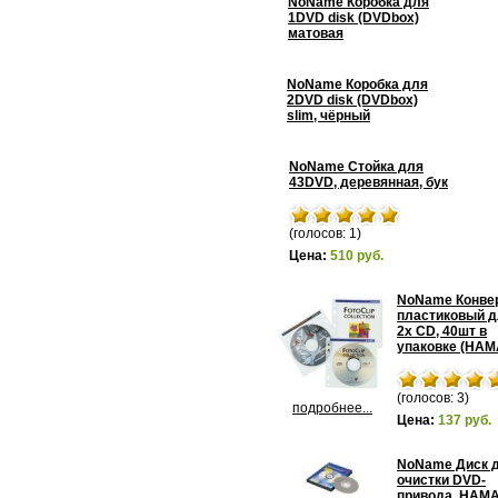
NoName Коробка для
1DVD disk (DVDbox)
матовая
NoName Коробка для
2DVD disk (DVDbox)
slim, чёрный
NoName Стойка для
43DVD, деревянная, бук
(голосов: 1)
Цена:
510 руб.
NoName Конве
пластиковый д
2х CD, 40шт в
упаковке (HAM
(голосов: 3)
подробнее...
Цена:
137 руб.
NoName Диск 
очистки DVD-
привода, HAM