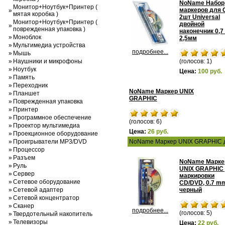
NoName Набор
Монитор+Ноутбук+Принтер (
маркеров для 
»
мятая коробка )
2шт Universal
Монитор+Ноутбук+Принтер (
двойной
»
поврежденная упаковка )
наконечник 0,7
»
Моноблок
2,5мм
»
Мультимедиа устройства
подробнее...
»
Мышь
»
Наушники и микрофоны
(голосов: 1)
»
Ноутбук
Цена:
100 руб.
»
Память
»
Переходник
NoName Маркер UNIX
»
Планшет
GRAPHIC
»
Поврежденная упаковка
»
Принтер
»
Программное обеспечение
(голосов: 6)
»
Проектор мультимедиа
Цена:
26 руб.
»
Проекционное оборудование
»
Проигрыватели MP3/DVD
NoName Маркер UNIX GRAPHIC дл
»
Процессор
»
Разъем
NoName Марке
»
Руль
UNIX GRAPHIC
»
Сервер
маркировки
»
Сетевое оборудование
CD/DVD, 0.7 m
»
Сетевой адаптер
черный
»
Сетевой концентратор
»
Сканер
подробнее...
(голосов: 5)
»
Твердотельный накопитель
»
Телевизоры
Цена:
22 руб.