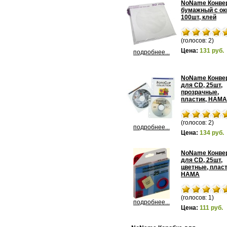
NoName Конве
бумажный с ок
100шт, клей
(голосов: 2)
Цена:
131 руб.
подробнее...
NoName Конве
для CD, 25шт,
прозрачные,
пластик, HAMA
(голосов: 2)
подробнее...
Цена:
134 руб.
NoName Конве
для CD, 25шт,
цветные, пласт
HAMA
(голосов: 1)
подробнее...
Цена:
111 руб.