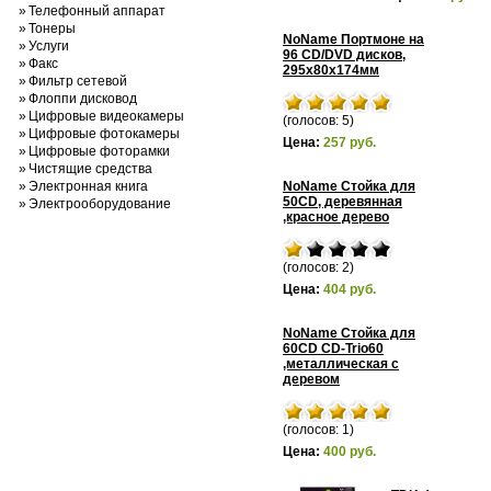
»
Телефонный аппарат
»
Тонеры
NoName Портмоне на
»
Услуги
96 CD/DVD дисков,
»
Факс
295x80x174мм
»
Фильтр сетевой
»
Флоппи дисковод
»
Цифровые видеокамеры
(голосов: 5)
»
Цифровые фотокамеры
Цена:
257 руб.
»
Цифровые фоторамки
»
Чистящие средства
»
Электронная книга
NoName Стойка для
50CD, деревянная
»
Электрооборудование
,красное дерево
(голосов: 2)
Цена:
404 руб.
NoName Стойка для
60CD CD-Trio60
,металлическая с
деревом
(голосов: 1)
Цена:
400 руб.