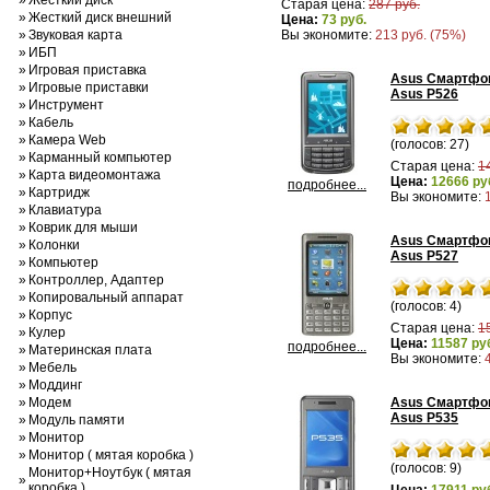
»
Жесткий диск
Старая цена:
287 руб.
»
Жесткий диск внешний
Цена:
73 руб.
»
Звуковая карта
Вы экономите:
213 руб. (75%)
»
ИБП
»
Игровая приставка
Asus Смартфо
»
Игровые приставки
Asus P526
»
Инструмент
»
Кабель
»
Камера Web
(голосов: 27)
»
Карманный компьютер
Старая цена:
1
»
Карта видеомонтажа
Цена:
12666 ру
подробнее...
»
Картридж
Вы экономите:
»
Клавиатура
»
Коврик для мыши
Asus Смартфо
»
Колонки
Asus P527
»
Компьютер
»
Контроллер, Адаптер
»
Копировальный аппарат
(голосов: 4)
»
Корпус
Старая цена:
1
»
Кулер
Цена:
11587 ру
подробнее...
»
Материнская плата
Вы экономите:
»
Мебель
»
Моддинг
»
Модем
Asus Смартфо
Asus P535
»
Модуль памяти
»
Монитор
»
Монитор ( мятая коробка )
(голосов: 9)
Монитор+Ноутбук ( мятая
»
коробка )