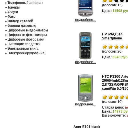
»
Телефонный аппарат
(голосов: 15)
»
Тонеры
Цена:
11508 ру
»
Услуги
»
Факс
подробнее...
»
Фильтр сетевой
»
Флоппи дисковод
»
Цифровые видеокамеры
HP iPAQ 514
»
Цифровые фотокамеры
Smartphone
»
Цифровые фоторамки
»
Чистящие средства
»
Электронная книга
(голосов: 20)
»
Электрооборудование
Цена:
6943 руб
подробнее...
HTC P3300 Arte
200/64mb/128m
2.8'/GSM/GPRS
cam/Win 5.0/15
(голосов: 10)
подробнее...
Старая цена:
1
Цена:
14973 ру
Вы экономите:
Acer E101 black