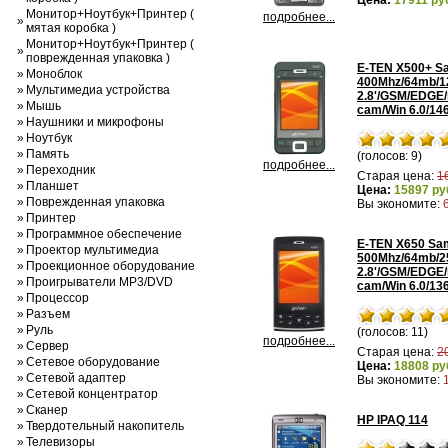
Цена:
17911 ру
Монитор+Ноутбук+Принтер (
подробнее...
»
мятая коробка )
Монитор+Ноутбук+Принтер (
»
поврежденная упаковка )
E-TEN X500+ S
»
Моноблок
400Mhz/64mb/1
»
Мультимедиа устройства
2.8'/GSM/EDGE
»
Мышь
cam/Win 6.0/14
»
Наушники и микрофоны
»
Ноутбук
»
Память
(голосов: 9)
подробнее...
»
Переходник
Старая цена:
1
»
Планшет
Цена:
15897 ру
»
Поврежденная упаковка
Вы экономите:
»
Принтер
»
Программное обеспечение
E-TEN X650 Sa
»
Проектор мультимедиа
500Mhz/64mb/2
»
Проекционное оборудование
2.8'/GSM/EDGE
»
Проигрыватели MP3/DVD
cam/Win 6.0/13
»
Процессор
»
Разъем
»
Руль
(голосов: 11)
подробнее...
»
Сервер
Старая цена:
2
»
Сетевое оборудование
Цена:
18808 ру
»
Сетевой адаптер
Вы экономите:
»
Сетевой концентратор
»
Сканер
HP IPAQ 114
»
Твердотельный накопитель
»
Телевизоры