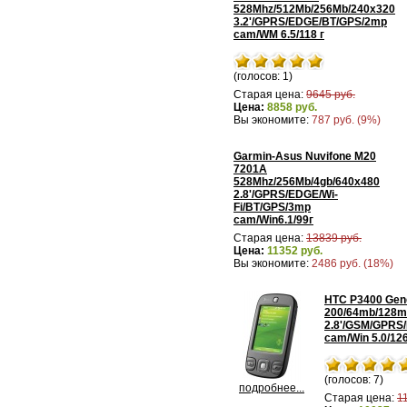
528Mhz/512Mb/256Mb/240x320
3.2'/GPRS/EDGE/BT/GPS/2mp
саm/WM 6.5/118 г
(голосов: 1)
Старая цена:
9645 руб.
Цена:
8858 руб.
Вы экономите:
787 руб. (9%)
Garmin-Asus Nuvifone M20
7201A
528Mhz/256Mb/4gb/640x480
2.8'/GPRS/EDGE/Wi-
Fi/BT/GPS/3mp
саm/Win6.1/99г
Старая цена:
13839 руб.
Цена:
11352 руб.
Вы экономите:
2486 руб. (18%)
HTC P3400 Gene
200/64mb/128m
2.8'/GSM/GPRS
cam/Win 5.0/12
(голосов: 7)
подробнее...
Старая цена:
1