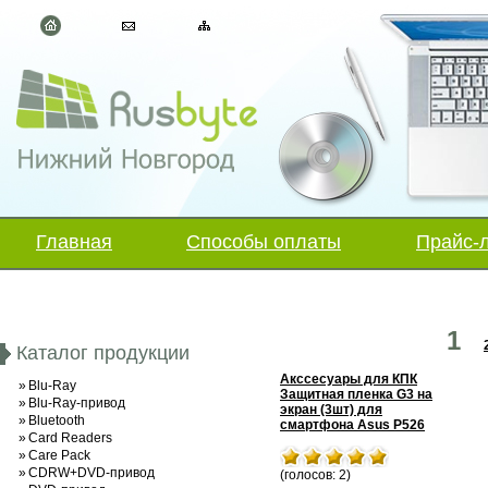
Главная
Способы оплаты
Прайс-
1
Каталог продукции
Акссесуары для КПК
»
Blu-Ray
Защитная пленка G3 на
»
Blu-Ray-привод
экран (3шт) для
»
Bluetooth
смартфона Asus P526
»
Card Readers
»
Care Pack
»
CDRW+DVD-привод
(голосов: 2)