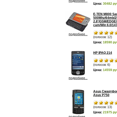
подробнее...
Цена:
30482 ру
E-TEN М800 S
500Mhz/64mb/2
2.8'/GSM/EDGE
cam/Win 6.0/14
подробнее...
(голосов: 12)
Цена:
18590 ру
HP IPAQ 214
(голосов: 6)
Цена:
14559 ру
подробнее...
Asus Смартфо
Asus P750
(голосов: 13)
Цена:
21975 ру
подробнее...