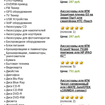
»
DVD-привод
Цена:
287 руб.
»
DVDRW-привод
»
FM Тюнер
Акссесуары для КПК
»
GPS оборудование
Защитная пленка G3 на
»
TV Тюнер
экран (3шт) для
»
USB Устройства
смартфона HTC iTouch
»
VoIP оборудование
»
Аксессуары CD
»
Аксессуары для накопителей
(голосов: 1)
»
Аксессуары для ноутбуков
Цена:
287 руб.
»
Аксессуары для фотоаппаратов
»
Беспроводное оборудование
»
Блок питания
Акссесуары для КПК
»
Брошюровщики и ламинаторы
Krusell Чехол 75180
портмоне для HP iPAQ
Брошюровщики, ламинаторы,
»
41**
уничтожители
»
Бумага
»
Бытовая техника
(голосов: 5)
»
Видеокарта
»
Джойстик
Цена:
751 руб.
»
Диктофон
»
Диск Blu-Ray
Акссесуары для КПК
»
Диск Blue Ray
Чехол силиконовый
»
Диск CD-R
для i-MATE Jam/QTEK
»
Диск CD-RW
s100/MDA compact
»
Диск DVD-R
»
Диск DVD-RW
»
Дискета
(голосов: 2)