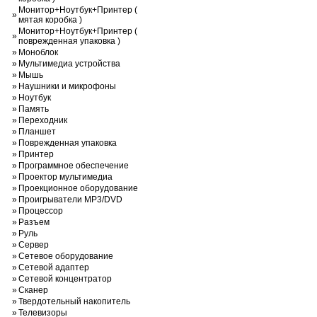
Монитор+Ноутбук+Принтер (
»
мятая коробка )
Монитор+Ноутбук+Принтер (
»
поврежденная упаковка )
»
Моноблок
»
Мультимедиа устройства
»
Мышь
»
Наушники и микрофоны
»
Ноутбук
»
Память
»
Переходник
»
Планшет
»
Поврежденная упаковка
»
Принтер
»
Программное обеспечение
»
Проектор мультимедиа
»
Проекционное оборудование
»
Проигрыватели MP3/DVD
»
Процессор
»
Разъем
»
Руль
»
Сервер
»
Сетевое оборудование
»
Сетевой адаптер
»
Сетевой концентратор
»
Сканер
»
Твердотельный накопитель
»
Телевизоры