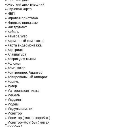
»
Жесткий диск
»
Жесткий диск внешний
»
Звуковая карта
»
ИБП
»
Игровая приставка
»
Игровые приставки
»
Инструмент
»
Кабель
»
Камера Web
»
Карманный компьютер
»
Карта видеомонтажа
»
Картридж
»
Клавиатура
»
Коврик для мыши
»
Колонки
»
Компьютер
»
Контроллер, Адаптер
»
Копировальный аппарат
»
Корпус
»
Кулер
»
Материнская плата
»
Мебель
»
Моддинг
»
Модем
»
Модуль памяти
»
Монитор
»
Монитор ( мятая коробка )
Монитор+Ноутбук ( мятая
»
коробка )