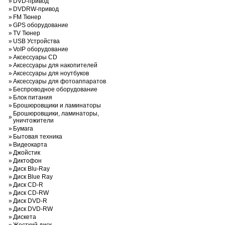
»
DVD-привод
»
DVDRW-привод
»
FM Тюнер
»
GPS оборудование
»
TV Тюнер
»
USB Устройства
»
VoIP оборудование
»
Аксессуары CD
»
Аксессуары для накопителей
»
Аксессуары для ноутбуков
»
Аксессуары для фотоаппаратов
»
Беспроводное оборудование
»
Блок питания
»
Брошюровщики и ламинаторы
Брошюровщики, ламинаторы,
»
уничтожители
»
Бумага
»
Бытовая техника
»
Видеокарта
»
Джойстик
»
Диктофон
»
Диск Blu-Ray
»
Диск Blue Ray
»
Диск CD-R
»
Диск CD-RW
»
Диск DVD-R
»
Диск DVD-RW
»
Дискета