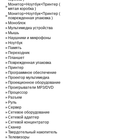
Монитор+Ноутбук+Принтер (
»
мятая коробка )
Монитор+Ноутбук+Принтер (
»
поврежденная упаковка )
»
Моноблок
»
Мультимедиа устройства
»
Мышь
»
Наушники и микрофоны
»
Ноутбук
»
Память
»
Переходник
»
Планшет
»
Поврежденная упаковка
»
Принтер
»
Программное обеспечение
»
Проектор мультимедиа
»
Проекционное оборудование
»
Проигрыватели MP3/DVD
»
Процессор
»
Разъем
»
Руль
»
Сервер
»
Сетевое оборудование
»
Сетевой адаптер
»
Сетевой концентратор
»
Сканер
»
Твердотельный накопитель
»
Телевизоры