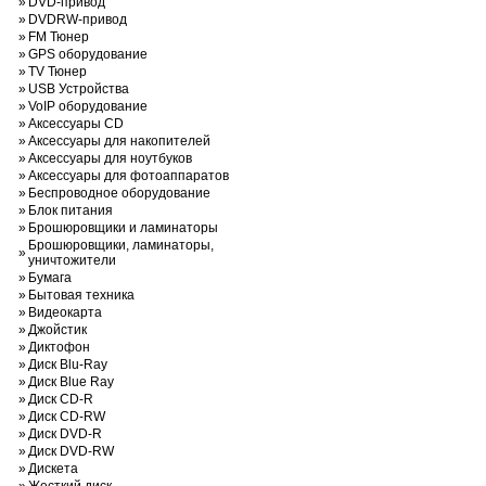
»
DVD-привод
»
DVDRW-привод
»
FM Тюнер
»
GPS оборудование
»
TV Тюнер
»
USB Устройства
»
VoIP оборудование
»
Аксессуары CD
»
Аксессуары для накопителей
»
Аксессуары для ноутбуков
»
Аксессуары для фотоаппаратов
»
Беспроводное оборудование
»
Блок питания
»
Брошюровщики и ламинаторы
Брошюровщики, ламинаторы,
»
уничтожители
»
Бумага
»
Бытовая техника
»
Видеокарта
»
Джойстик
»
Диктофон
»
Диск Blu-Ray
»
Диск Blue Ray
»
Диск CD-R
»
Диск CD-RW
»
Диск DVD-R
»
Диск DVD-RW
»
Дискета