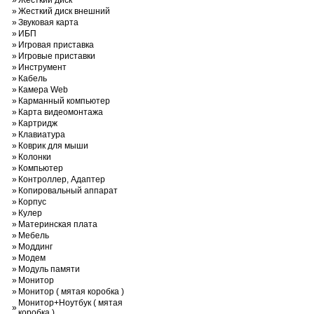
»
Жесткий диск
»
Жесткий диск внешний
»
Звуковая карта
»
ИБП
»
Игровая приставка
»
Игровые приставки
»
Инструмент
»
Кабель
»
Камера Web
»
Карманный компьютер
»
Карта видеомонтажа
»
Картридж
»
Клавиатура
»
Коврик для мыши
»
Колонки
»
Компьютер
»
Контроллер, Адаптер
»
Копировальный аппарат
»
Корпус
»
Кулер
»
Материнская плата
»
Мебель
»
Моддинг
»
Модем
»
Модуль памяти
»
Монитор
»
Монитор ( мятая коробка )
Монитор+Ноутбук ( мятая
»
коробка )