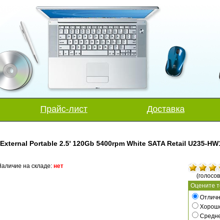
Прайс-лист
Доставка
External Portable 2.5' 120Gb 5400rpm White SATA Retail U235-HW
аличие на складе:
нет
(голосов
Оцените т
Отличн
Хорош
Средн