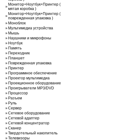
Монитор+Ноутбук+Принтер (
»
мятая коробка )
Монитор+Ноутбук+Принтер (
»
поврежденная упаковка )
»
Моноблок
»
Мультимедиа устройства
»
Мышь
»
Наушники и микрофоны
»
Ноутбук
»
Память
»
Переходник
»
Планшет
»
Поврежденная упаковка
»
Принтер
»
Программное обеспечение
»
Проектор мультимедиа
»
Проекционное оборудование
»
Проигрыватели MP3/DVD
»
Процессор
»
Разъем
»
Руль
»
Сервер
»
Сетевое оборудование
»
Сетевой адаптер
»
Сетевой концентратор
»
Сканер
»
Твердотельный накопитель
»
Телевизоры