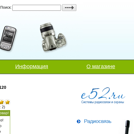
Поиск:
Информация
О магазине
120
: 2)
овар!
о!
о
е