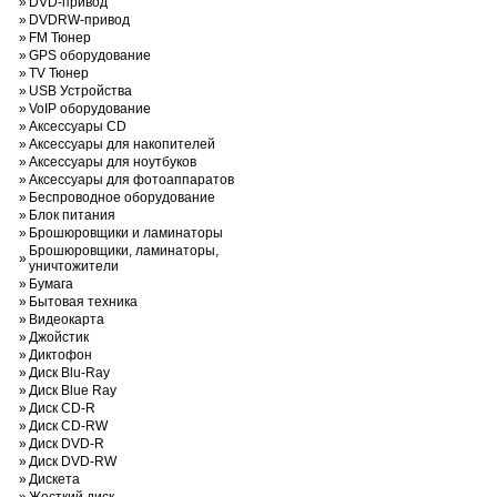
»
DVD-привод
»
DVDRW-привод
»
FM Тюнер
»
GPS оборудование
»
TV Тюнер
»
USB Устройства
»
VoIP оборудование
»
Аксессуары CD
»
Аксессуары для накопителей
»
Аксессуары для ноутбуков
»
Аксессуары для фотоаппаратов
»
Беспроводное оборудование
»
Блок питания
»
Брошюровщики и ламинаторы
Брошюровщики, ламинаторы,
»
уничтожители
»
Бумага
»
Бытовая техника
»
Видеокарта
»
Джойстик
»
Диктофон
»
Диск Blu-Ray
»
Диск Blue Ray
»
Диск CD-R
»
Диск CD-RW
»
Диск DVD-R
»
Диск DVD-RW
»
Дискета