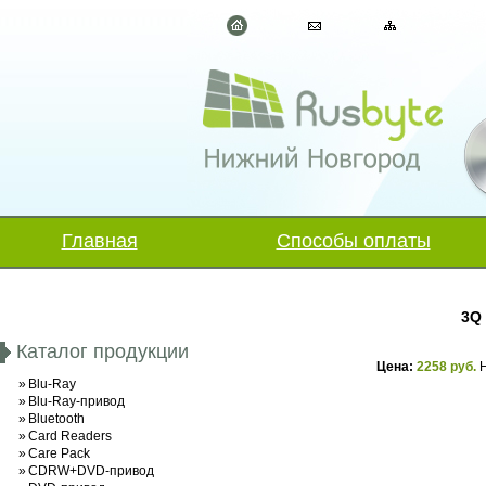
Главная
Способы оплаты
3Q 
Каталог продукции
Цена:
2258 руб.
Н
»
Blu-Ray
»
Blu-Ray-привод
»
Bluetooth
»
Card Readers
»
Care Pack
»
CDRW+DVD-привод