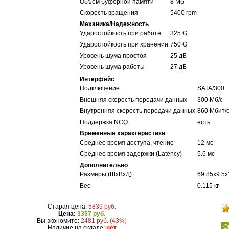
Объем буферной памяти
8 Мб
Скорость вращения
5400 rpm
Механика/Надежность
Ударостойкость при работе
325 G
Ударостойкость при хранении
750 G
Уровень шума простоя
25 дБ
Уровень шума работы
27 дБ
Интерфейс
Подключение
SATA/300
Внешняя скорость передачи данных
300 Мб/с
Внутренняя скорость передачи данных
860 Мбит/
Поддержка NCQ
есть
Временные характеристики
Среднее время доступа, чтение
12 мс
Среднее время задержки (Latency)
5.6 мс
Дополнительно
Размеры (ШхВхД)
69.85x9.5x
Вес
0.115 кг
Старая цена:
5839 руб.
Цена:
3357 руб.
Вы экономите:
2481 руб. (43%)
О
Наличие на складе:
нет