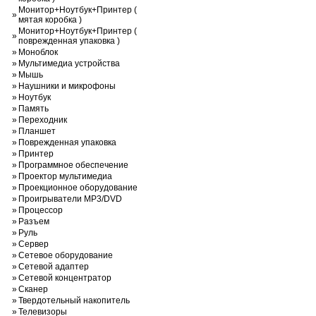
Монитор+Ноутбук+Принтер (
»
мятая коробка )
Монитор+Ноутбук+Принтер (
»
поврежденная упаковка )
»
Моноблок
»
Мультимедиа устройства
»
Мышь
»
Наушники и микрофоны
»
Ноутбук
»
Память
»
Переходник
»
Планшет
»
Поврежденная упаковка
»
Принтер
»
Программное обеспечение
»
Проектор мультимедиа
»
Проекционное оборудование
»
Проигрыватели MP3/DVD
»
Процессор
»
Разъем
»
Руль
»
Сервер
»
Сетевое оборудование
»
Сетевой адаптер
»
Сетевой концентратор
»
Сканер
»
Твердотельный накопитель
»
Телевизоры