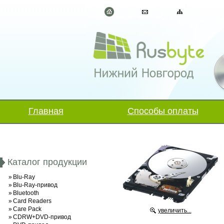
Главная
Способы оплаты
Каталог продукции
»
Blu-Ray
»
Blu-Ray-привод
»
Bluetooth
»
Card Readers
»
Care Pack
увеличить...
»
CDRW+DVD-привод