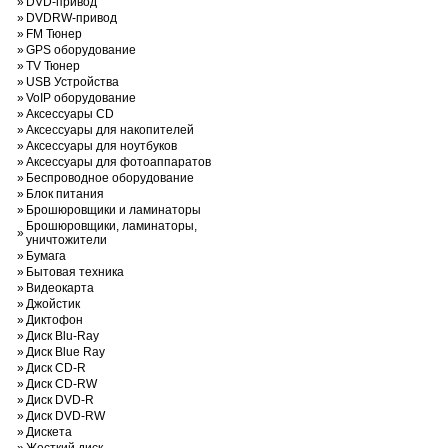
»
DVD-привод
»
DVDRW-привод
»
FM Тюнер
»
GPS оборудование
»
TV Тюнер
»
USB Устройства
»
VoIP оборудование
»
Аксессуары CD
»
Аксессуары для накопителей
»
Аксессуары для ноутбуков
»
Аксессуары для фотоаппаратов
»
Беспроводное оборудование
»
Блок питания
»
Брошюровщики и ламинаторы
Брошюровщики, ламинаторы,
»
уничтожители
»
Бумага
»
Бытовая техника
»
Видеокарта
»
Джойстик
»
Диктофон
»
Диск Blu-Ray
»
Диск Blue Ray
»
Диск CD-R
»
Диск CD-RW
»
Диск DVD-R
»
Диск DVD-RW
»
Дискета