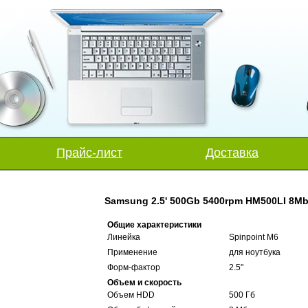
Прайс-лист
Доставка
Samsung 2.5' 500Gb 5400rpm HM500LI 8M
Общие характеристики
Линейка
Spinpoint M6
Применение
для ноутбука
Форм-фактор
2.5"
Объем и скорость
Объем HDD
500 Гб