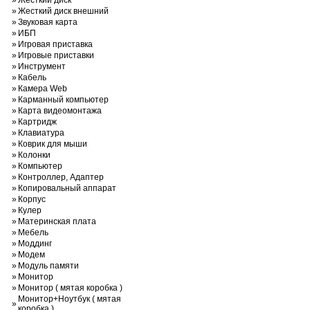
»
Жесткий диск
»
Жесткий диск внешний
»
Звуковая карта
»
ИБП
»
Игровая приставка
»
Игровые приставки
»
Инструмент
»
Кабель
»
Камера Web
»
Карманный компьютер
»
Карта видеомонтажа
»
Картридж
»
Клавиатура
»
Коврик для мыши
»
Колонки
»
Компьютер
»
Контроллер, Адаптер
»
Копировальный аппарат
»
Корпус
»
Кулер
»
Материнская плата
»
Мебель
»
Моддинг
»
Модем
»
Модуль памяти
»
Монитор
»
Монитор ( мятая коробка )
Монитор+Ноутбук ( мятая
»
коробка )