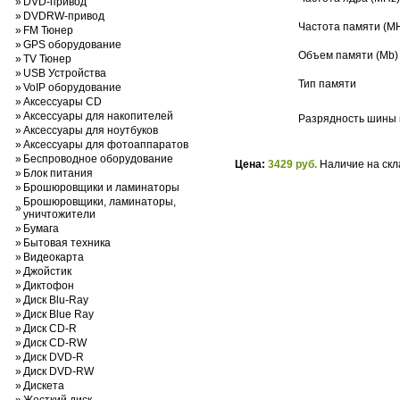
»
DVD-привод
»
DVDRW-привод
Частота памяти (M
»
FM Тюнер
»
GPS оборудование
Объем памяти (Mb)
»
TV Тюнер
»
USB Устройства
Тип памяти
»
VoIP оборудование
»
Аксессуары CD
»
Аксессуары для накопителей
Разрядность шины п
»
Аксессуары для ноутбуков
»
Аксессуары для фотоаппаратов
»
Беспроводное оборудование
Цена:
3429 руб.
Наличие на скл
»
Блок питания
»
Брошюровщики и ламинаторы
Брошюровщики, ламинаторы,
»
уничтожители
»
Бумага
»
Бытовая техника
»
Видеокарта
»
Джойстик
»
Диктофон
»
Диск Blu-Ray
»
Диск Blue Ray
»
Диск CD-R
»
Диск CD-RW
»
Диск DVD-R
»
Диск DVD-RW
»
Дискета