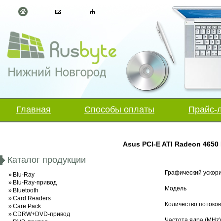
Главная
Способы оплаты
Прайс-
Asus PCI-E ATI Radeon 4650
Каталог продукции
Графический ускор
»
Blu-Ray
»
Blu-Ray-привод
Модель
»
Bluetooth
»
Card Readers
Количество потоко
»
Care Pack
»
CDRW+DVD-привод
Частота ядра (MHz)