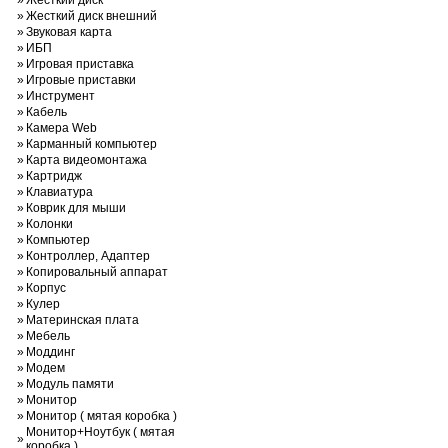
»
Жесткий диск
»
Жесткий диск внешний
»
Звуковая карта
»
ИБП
»
Игровая приставка
»
Игровые приставки
»
Инструмент
»
Кабель
»
Камера Web
»
Карманный компьютер
»
Карта видеомонтажа
»
Картридж
»
Клавиатура
»
Коврик для мыши
»
Колонки
»
Компьютер
»
Контроллер, Адаптер
»
Копировальный аппарат
»
Корпус
»
Кулер
»
Материнская плата
»
Мебель
»
Моддинг
»
Модем
»
Модуль памяти
»
Монитор
»
Монитор ( мятая коробка )
Монитор+Ноутбук ( мятая
»
коробка )