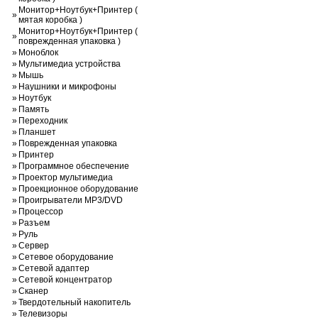
Монитор+Ноутбук+Принтер (
»
мятая коробка )
Монитор+Ноутбук+Принтер (
»
поврежденная упаковка )
»
Моноблок
»
Мультимедиа устройства
»
Мышь
»
Наушники и микрофоны
»
Ноутбук
»
Память
»
Переходник
»
Планшет
»
Поврежденная упаковка
»
Принтер
»
Программное обеспечение
»
Проектор мультимедиа
»
Проекционное оборудование
»
Проигрыватели MP3/DVD
»
Процессор
»
Разъем
»
Руль
»
Сервер
»
Сетевое оборудование
»
Сетевой адаптер
»
Сетевой концентратор
»
Сканер
»
Твердотельный накопитель
»
Телевизоры