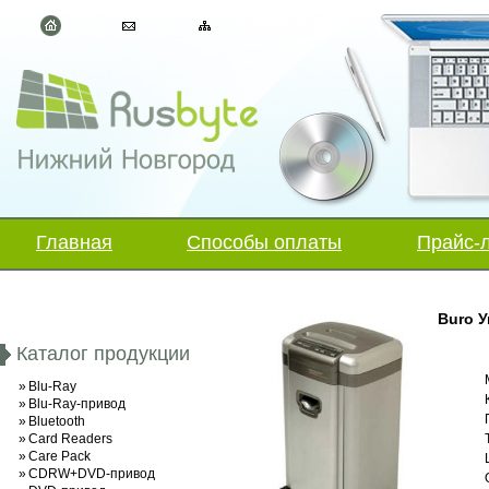
Главная
Способы оплаты
Прайс-
Buro У
Каталог продукции
»
Blu-Ray
»
Blu-Ray-привод
»
Bluetooth
»
Card Readers
»
Care Pack
»
CDRW+DVD-привод