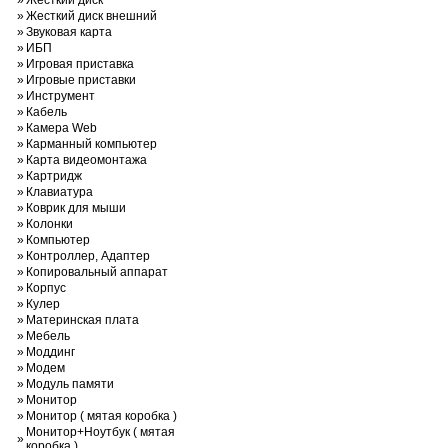
»
Жесткий диск
»
Жесткий диск внешний
»
Звуковая карта
»
ИБП
»
Игровая приставка
»
Игровые приставки
»
Инструмент
»
Кабель
»
Камера Web
»
Карманный компьютер
»
Карта видеомонтажа
»
Картридж
»
Клавиатура
»
Коврик для мыши
»
Колонки
»
Компьютер
»
Контроллер, Адаптер
»
Копировальный аппарат
»
Корпус
»
Кулер
»
Материнская плата
»
Мебель
»
Моддинг
»
Модем
»
Модуль памяти
»
Монитор
»
Монитор ( мятая коробка )
Монитор+Ноутбук ( мятая
»
коробка )