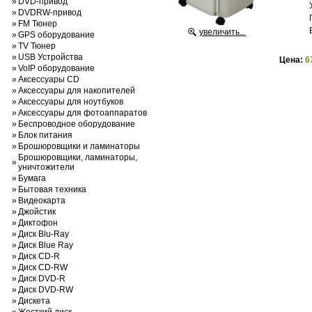
»
DVD-привод
»
DVDRW-привод
»
FM Тюнер
увеличить...
»
GPS оборудование
»
TV Тюнер
»
USB Устройства
Цена:
6
»
VoIP оборудование
»
Аксессуары CD
»
Аксессуары для накопителей
»
Аксессуары для ноутбуков
»
Аксессуары для фотоаппаратов
»
Беспроводное оборудование
»
Блок питания
»
Брошюровщики и ламинаторы
Брошюровщики, ламинаторы,
»
уничтожители
»
Бумага
»
Бытовая техника
»
Видеокарта
»
Джойстик
»
Диктофон
»
Диск Blu-Ray
»
Диск Blue Ray
»
Диск CD-R
»
Диск CD-RW
»
Диск DVD-R
»
Диск DVD-RW
»
Дискета