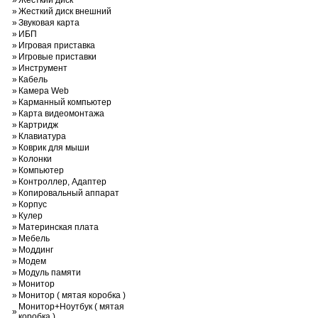
»
Жесткий диск
»
Жесткий диск внешний
»
Звуковая карта
»
ИБП
»
Игровая приставка
»
Игровые приставки
»
Инструмент
»
Кабель
»
Камера Web
»
Карманный компьютер
»
Карта видеомонтажа
»
Картридж
»
Клавиатура
»
Коврик для мыши
»
Колонки
»
Компьютер
»
Контроллер, Адаптер
»
Копировальный аппарат
»
Корпус
»
Кулер
»
Материнская плата
»
Мебель
»
Моддинг
»
Модем
»
Модуль памяти
»
Монитор
»
Монитор ( мятая коробка )
Монитор+Ноутбук ( мятая
»
коробка )