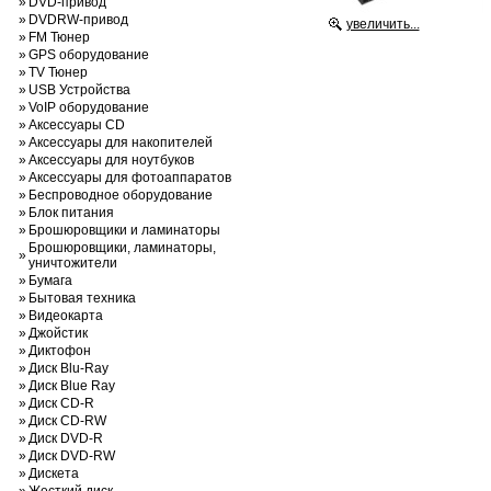
»
DVD-привод
»
DVDRW-привод
увеличить...
»
FM Тюнер
»
GPS оборудование
»
TV Тюнер
»
USB Устройства
»
VoIP оборудование
»
Аксессуары CD
»
Аксессуары для накопителей
»
Аксессуары для ноутбуков
»
Аксессуары для фотоаппаратов
»
Беспроводное оборудование
»
Блок питания
»
Брошюровщики и ламинаторы
Брошюровщики, ламинаторы,
»
уничтожители
»
Бумага
»
Бытовая техника
»
Видеокарта
»
Джойстик
»
Диктофон
»
Диск Blu-Ray
»
Диск Blue Ray
»
Диск CD-R
»
Диск CD-RW
»
Диск DVD-R
»
Диск DVD-RW
»
Дискета