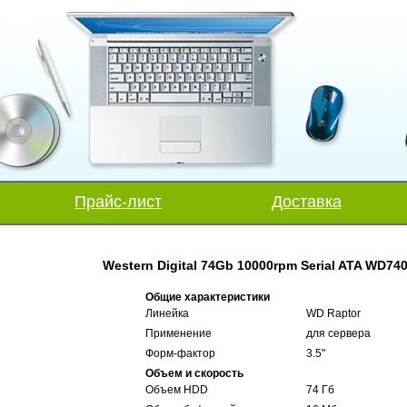
Прайс-лист
Доставка
Western Digital 74Gb 10000rpm Serial ATA WD7
Общие характеристики
Линейка
WD Raptor
Применение
для сервера
Форм-фактор
3.5"
Объем и скорость
Объем HDD
74 Гб