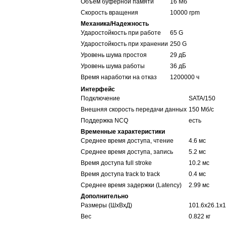
Объем буферной памяти
16 Мб
Скорость вращения
10000 rpm
Механика/Надежность
Ударостойкость при работе
65 G
Ударостойкость при хранении
250 G
Уровень шума простоя
29 дБ
Уровень шума работы
36 дБ
Время наработки на отказ
1200000 ч
Интерфейс
Подключение
SATA/150
Внешняя скорость передачи данных
150 Мб/с
Поддержка NCQ
есть
Временные характеристики
Среднее время доступа, чтение
4.6 мс
Среднее время доступа, запись
5.2 мс
Время доступа full stroke
10.2 мс
Время доступа track to track
0.4 мс
Среднее время задержки (Latency)
2.99 мс
Дополнительно
Размеры (ШхВхД)
101.6x26.1x
Вес
0.822 кг