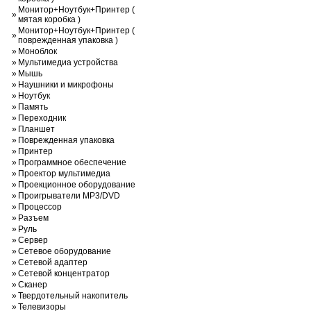
Монитор+Ноутбук+Принтер (
»
мятая коробка )
Монитор+Ноутбук+Принтер (
»
поврежденная упаковка )
»
Моноблок
»
Мультимедиа устройства
»
Мышь
»
Наушники и микрофоны
»
Ноутбук
»
Память
»
Переходник
»
Планшет
»
Поврежденная упаковка
»
Принтер
»
Программное обеспечение
»
Проектор мультимедиа
»
Проекционное оборудование
»
Проигрыватели MP3/DVD
»
Процессор
»
Разъем
»
Руль
»
Сервер
»
Сетевое оборудование
»
Сетевой адаптер
»
Сетевой концентратор
»
Сканер
»
Твердотельный накопитель
»
Телевизоры