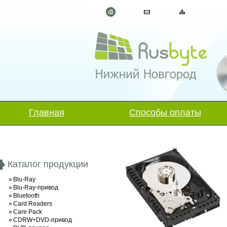
Главная
Способы оплаты
Каталог продукции
»
Blu-Ray
»
Blu-Ray-привод
»
Bluetooth
»
Card Readers
»
Care Pack
»
CDRW+DVD-привод