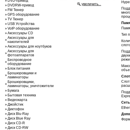
»
DVD-привод
Hype
увеличить...
»
DVDRW-привод
Подд
»
FM Тюнер
мног
»
GPS оборудование
проц
»
TV Тюнер
Памя
»
USB Устройства
Памя
»
VoIP оборудование
»
Аксессуары CD
Тип 
Аксессуары для
»
Коли
накопителей
слот
»
Аксессуары для ноутбуков
Аксессуары для
Подд
»
фотоаппаратов
двух
режи
Беспроводное
»
оборудование
Макс
»
Блок питания
объе
Брошюровщики и
»
Слот
ламинаторы
Сло
Брошюровщики,
»
расш
ламинаторы, уничтожители
»
Бумага
Подд
»
Бытовая техника
Expre
»
Видеокарта
Сеть
»
Джойстик
Ether
»
Диктофон
»
Диск Blu-Ray
Допо
»
Диск Blue Ray
Форм
»
Диск CD-R
»
Диск CD-RW