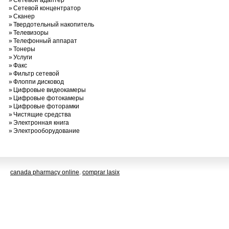
»
Сетевой адаптер
»
Сетевой концентратор
»
Сканер
»
Твердотельный накопитель
»
Телевизоры
»
Телефонный аппарат
»
Тонеры
»
Услуги
»
Факс
»
Фильтр сетевой
»
Флоппи дисковод
»
Цифровые видеокамеры
»
Цифровые фотокамеры
»
Цифровые фоторамки
»
Чистящие средства
»
Электронная книга
»
Электрооборудование
canada pharmacy online
.
comprar lasix