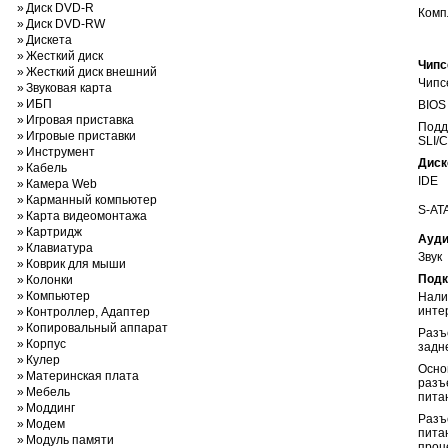
»
Диск DVD-R
Комп
»
Диск DVD-RW
»
Дискета
»
Жесткий диск
Чипс
»
Жесткий диск внешний
Чипс
»
Звуковая карта
»
ИБП
BIOS
»
Игровая приставка
Подд
»
Игровые приставки
SLI/C
»
Инструмент
Диск
»
Кабель
IDE
»
Камера Web
»
Карманный компьютер
S-AT
»
Карта видеомонтажа
»
Картридж
Ауди
»
Клавиатура
Звук
»
Коврик для мыши
Под
»
Колонки
»
Компьютер
Нали
инте
»
Контроллер, Адаптер
»
Копировальный аппарат
Разъ
»
Корпус
задн
»
Кулер
Осно
»
Материнская плата
разъ
»
Мебель
пита
»
Моддинг
Разъ
»
Модем
пита
»
Модуль памяти
проц