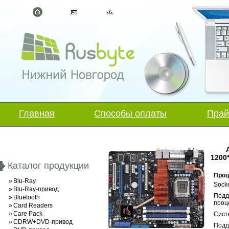
Главная
Способы оплаты
Прай
1200
Каталог продукции
Проц
»
Blu-Ray
Sock
»
Blu-Ray-привод
Подд
»
Bluetooth
проц
»
Card Readers
»
Care Pack
Сист
»
CDRW+DVD-привод
Подд