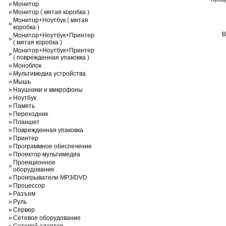
»
Монитор
»
Монитор ( мятая коробка )
Монитор+Ноутбук ( мятая
»
коробка )
В
Монитор+Ноутбук+Принтер
»
( мятая коробка )
Монитор+Ноутбук+Принтер
»
( поврежденная упаковка )
»
Моноблок
»
Мультимедиа устройства
»
Мышь
»
Наушники и микрофоны
»
Ноутбук
»
Память
»
Переходник
»
Планшет
»
Поврежденная упаковка
»
Принтер
»
Программное обеспечение
»
Проектор мультимедиа
Проекционное
»
оборудование
»
Проигрыватели MP3/DVD
»
Процессор
»
Разъем
»
Руль
»
Сервер
»
Сетевое оборудование