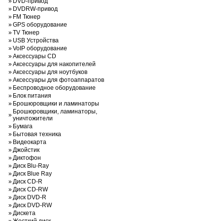
»
DVD-привод
»
DVDRW-привод
»
FM Тюнер
»
GPS оборудование
»
TV Тюнер
»
USB Устройства
»
VoIP оборудование
»
Аксессуары CD
»
Аксессуары для накопителей
»
Аксессуары для ноутбуков
»
Аксессуары для фотоаппаратов
»
Беспроводное оборудование
»
Блок питания
»
Брошюровщики и ламинаторы
Брошюровщики, ламинаторы,
»
уничтожители
»
Бумага
»
Бытовая техника
»
Видеокарта
»
Джойстик
»
Диктофон
»
Диск Blu-Ray
»
Диск Blue Ray
»
Диск CD-R
»
Диск CD-RW
»
Диск DVD-R
»
Диск DVD-RW
»
Дискета