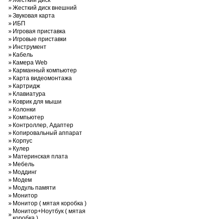
»
Жесткий диск
»
Жесткий диск внешний
»
Звуковая карта
»
ИБП
»
Игровая приставка
»
Игровые приставки
»
Инструмент
»
Кабель
»
Камера Web
»
Карманный компьютер
»
Карта видеомонтажа
»
Картридж
»
Клавиатура
»
Коврик для мыши
»
Колонки
»
Компьютер
»
Контроллер, Адаптер
»
Копировальный аппарат
»
Корпус
»
Кулер
»
Материнская плата
»
Мебель
»
Моддинг
»
Модем
»
Модуль памяти
»
Монитор
»
Монитор ( мятая коробка )
Монитор+Ноутбук ( мятая
»
коробка )