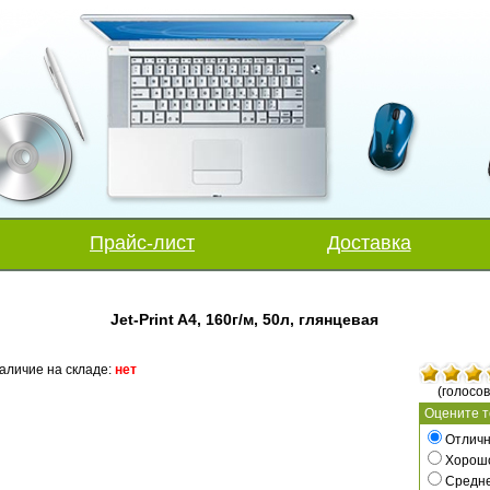
Прайс-лист
Доставка
Jet-Print A4, 160г/м, 50л, глянцевая
аличие на складе:
нет
(голосов
Оцените т
Отличн
Хорош
Средн