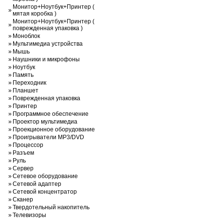
Монитор+Ноутбук+Принтер (
»
мятая коробка )
Монитор+Ноутбук+Принтер (
»
поврежденная упаковка )
»
Моноблок
»
Мультимедиа устройства
»
Мышь
»
Наушники и микрофоны
»
Ноутбук
»
Память
»
Переходник
»
Планшет
»
Поврежденная упаковка
»
Принтер
»
Программное обеспечение
»
Проектор мультимедиа
»
Проекционное оборудование
»
Проигрыватели MP3/DVD
»
Процессор
»
Разъем
»
Руль
»
Сервер
»
Сетевое оборудование
»
Сетевой адаптер
»
Сетевой концентратор
»
Сканер
»
Твердотельный накопитель
»
Телевизоры