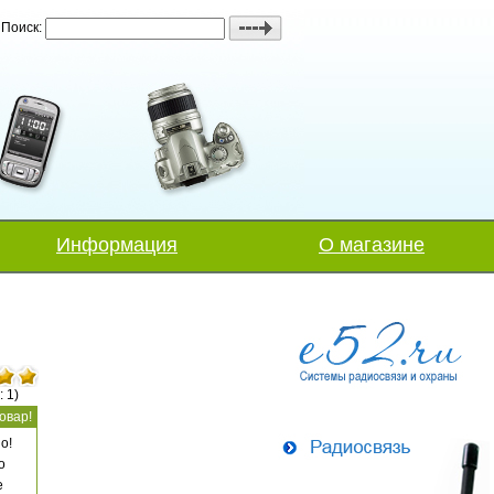
Поиск:
Информация
О магазине
: 1)
овар!
о!
о
е