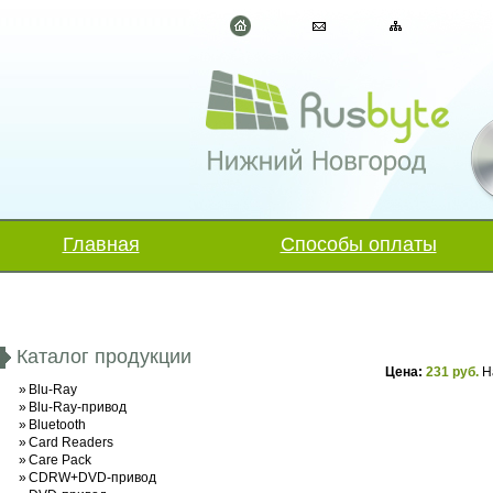
Главная
Способы оплаты
Каталог продукции
Цена:
231 руб.
Н
»
Blu-Ray
»
Blu-Ray-привод
»
Bluetooth
»
Card Readers
»
Care Pack
»
CDRW+DVD-привод