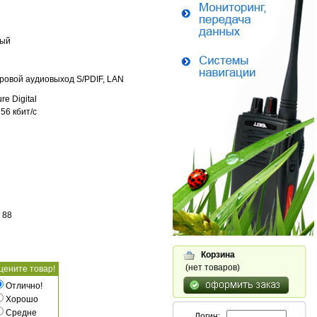
ный
фровой аудиовыход S/PDIF, LAN
e Digital
56 кбит/c
 88
Корзина
(нет товаров)
цените товар!
Отлично!
Хорошо
Средне
Логин: