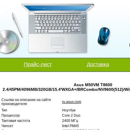
Прайс-лист
Доставка
Asus M50VM T8600
2.4/45PM/4096MB/320GB/15.4'WXGA+/BRCombo/NV9600(512)/WiF
Ссылка на описание на сайте
ru.asus.com
производителя
Тип
Ноутбук
Процессор
Core 2 Duo
Тактовая частота
2400 МГц
Чипсет
Intel PM45