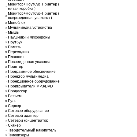
Монитор+Ноутбук+Принтер (
»
мятая коробка )
Монитор+Ноутбук+Принтер (
»
поврежденная упаковка )
»
Моноблок
»
Мультимедиа устройства
»
Мышь
»
Наушники и микрофоны
»
Ноутбук
»
Память
»
Переходник
»
Планшет
»
Поврежденная упаковка
»
Принтер
»
Программное обеспечение
»
Проектор мультимедиа
»
Проекционное оборудование
»
Проигрыватели MP3/DVD
»
Процессор
»
Разъем
»
Руль
»
Сервер
»
Сетевое оборудование
»
Сетевой адаптер
»
Сетевой концентратор
»
Сканер
»
Твердотельный накопитель
»
Телевизоры