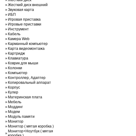
»
Жесткий диск
»
Жесткий диск внешний
»
Звуковая карта
»
ИБП
»
Игровая приставка
»
Игровые приставки
»
Инструмент
»
Кабель
»
Камера Web
»
Карманный компьютер
»
Карта видеомонтажа
»
Картридж
»
Клавиатура
»
Коврик для мыши
»
Колонки
»
Компьютер
»
Контроллер, Адаптер
»
Копировальный аппарат
»
Корпус
»
Кулер
»
Материнская плата
»
Мебель
»
Моддинг
»
Модем
»
Модуль памяти
»
Монитор
»
Монитор ( мятая коробка )
Монитор+Ноутбук ( мятая
»
коробка )