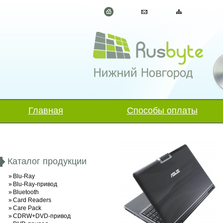
Главная
Способы оплаты
Каталог продукции
»
Blu-Ray
»
Blu-Ray-привод
»
Bluetooth
»
Card Readers
»
Care Pack
»
CDRW+DVD-привод