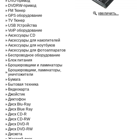
»
DVD-привод
»
DVDRW-привод
»
FM Тюнер
увеличить...
»
GPS оборудование
»
TV Тюнер
»
USB Устройства
»
VoIP оборудование
»
Аксессуары CD
»
Аксессуары для накопителей
»
Аксессуары для ноутбуков
»
Аксессуары для фотоаппаратов
»
Беспроводное оборудование
»
Блок питания
»
Брошюровщики и ламинаторы
Брошюровщики, ламинаторы,
»
уничтожители
»
Бумага
»
Бытовая техника
»
Видеокарта
»
Джойстик
»
Диктофон
»
Диск Blu-Ray
»
Диск Blue Ray
»
Диск CD-R
»
Диск CD-RW
»
Диск DVD-R
»
Диск DVD-RW
»
Дискета