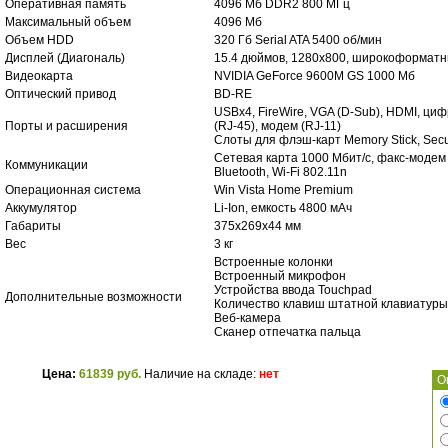
Оперативная память
4096 Мб DDR2 800 МГц
Максимальный объем
4096 Мб
Объем HDD
320 Гб Serial ATA 5400 об/мин
Дисплей (Диагональ)
15.4 дюймов, 1280x800, широкоформат
Видеокарта
NVIDIA GeForce 9600M GS 1000 Мб
Оптический привод
BD-RE
USBx4, FireWire, VGA (D-Sub), HDMI, ци
Порты и расширения
(RJ-45), модем (RJ-11)
Слоты для флэш-карт Memory Stick, Secur
Сетевая карта 1000 Мбит/c, факс-модем 
Коммуникации
Bluetooth, Wi-Fi 802.11n
Операционная система
Win Vista Home Premium
Аккумулятор
Li-Ion, емкость 4800 мАч
Габариты
375x269x44 мм
Вес
3 кг
Встроенные колонки
Встроенный микрофон
Устройства ввода Touchpad
Дополнительные возможности
Количество клавиш штатной клавиатуры
Веб-камера
Сканер отпечатка пальца
Цена:
61839 руб.
Наличие на складе:
нет
О