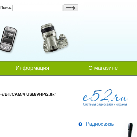
Поиск:
Информация
О магазине
i/BT/CAM/4 USB/VHP/2.8кг