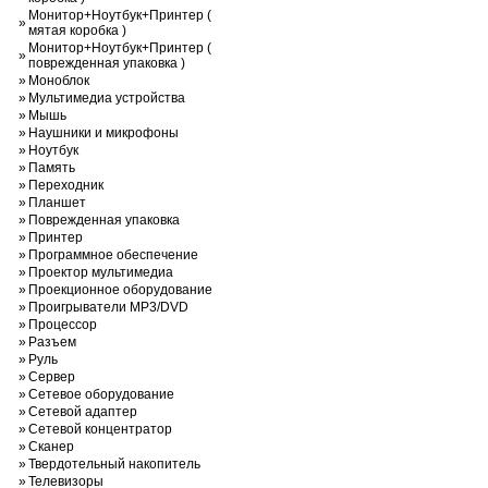
Монитор+Ноутбук+Принтер (
»
мятая коробка )
Монитор+Ноутбук+Принтер (
»
поврежденная упаковка )
»
Моноблок
»
Мультимедиа устройства
»
Мышь
»
Наушники и микрофоны
»
Ноутбук
»
Память
»
Переходник
»
Планшет
»
Поврежденная упаковка
»
Принтер
»
Программное обеспечение
»
Проектор мультимедиа
»
Проекционное оборудование
»
Проигрыватели MP3/DVD
»
Процессор
»
Разъем
»
Руль
»
Сервер
»
Сетевое оборудование
»
Сетевой адаптер
»
Сетевой концентратор
»
Сканер
»
Твердотельный накопитель
»
Телевизоры