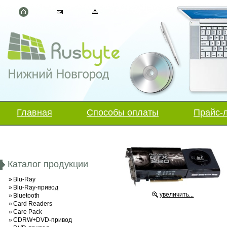
Главная
Способы оплаты
Прайс-
Каталог продукции
»
Blu-Ray
»
Blu-Ray-привод
увеличить...
»
Bluetooth
»
Card Readers
»
Care Pack
»
CDRW+DVD-привод