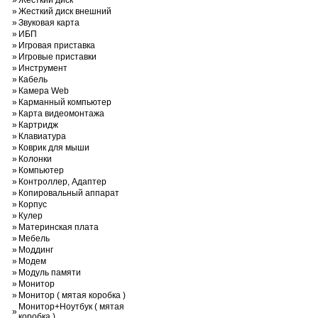
»
Жесткий диск
»
Жесткий диск внешний
»
Звуковая карта
»
ИБП
»
Игровая приставка
»
Игровые приставки
»
Инструмент
»
Кабель
»
Камера Web
»
Карманный компьютер
»
Карта видеомонтажа
»
Картридж
»
Клавиатура
»
Коврик для мыши
»
Колонки
»
Компьютер
»
Контроллер, Адаптер
»
Копировальный аппарат
»
Корпус
»
Кулер
»
Материнская плата
»
Мебель
»
Моддинг
»
Модем
»
Модуль памяти
»
Монитор
»
Монитор ( мятая коробка )
Монитор+Ноутбук ( мятая
»
коробка )