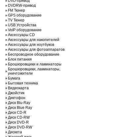
»
DVD-привод
»
DVDRW-привод
»
FM Тюнер
»
GPS оборудование
»
TV Тюнер
»
USB Устройства
»
VoIP оборудование
»
Аксессуары CD
»
Аксессуары для накопителей
»
Аксессуары для ноутбуков
»
Аксессуары для фотоаппаратов
»
Беспроводное оборудование
»
Блок питания
»
Брошюровщики и ламинаторы
Брошюровщики, ламинаторы,
»
уничтожители
»
Бумага
»
Бытовая техника
»
Видеокарта
»
Джойстик
»
Диктофон
»
Диск Blu-Ray
»
Диск Blue Ray
»
Диск CD-R
»
Диск CD-RW
»
Диск DVD-R
»
Диск DVD-RW
»
Дискета