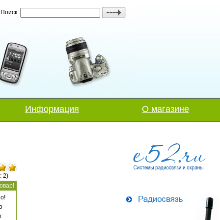
Поиск:
Информация
О магазине
: 2)
овар!
о!
о
е