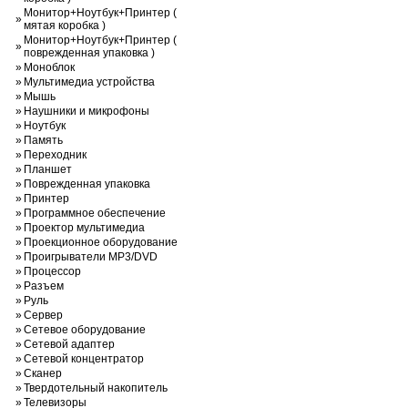
Монитор+Ноутбук+Принтер (
»
мятая коробка )
Монитор+Ноутбук+Принтер (
»
поврежденная упаковка )
»
Моноблок
»
Мультимедиа устройства
»
Мышь
»
Наушники и микрофоны
»
Ноутбук
»
Память
»
Переходник
»
Планшет
»
Поврежденная упаковка
»
Принтер
»
Программное обеспечение
»
Проектор мультимедиа
»
Проекционное оборудование
»
Проигрыватели MP3/DVD
»
Процессор
»
Разъем
»
Руль
»
Сервер
»
Сетевое оборудование
»
Сетевой адаптер
»
Сетевой концентратор
»
Сканер
»
Твердотельный накопитель
»
Телевизоры