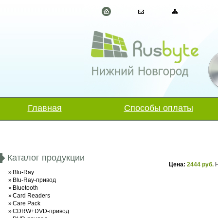
Главная
Способы оплаты
Каталог продукции
Цена:
2444 руб.
Н
»
Blu-Ray
»
Blu-Ray-привод
»
Bluetooth
»
Card Readers
»
Care Pack
»
CDRW+DVD-привод