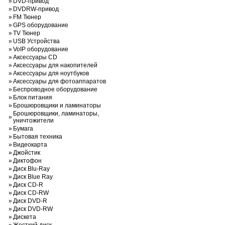
»
DVD-привод
»
DVDRW-привод
»
FM Тюнер
»
GPS оборудование
»
TV Тюнер
»
USB Устройства
»
VoIP оборудование
»
Аксессуары CD
»
Аксессуары для накопителей
»
Аксессуары для ноутбуков
»
Аксессуары для фотоаппаратов
»
Беспроводное оборудование
»
Блок питания
»
Брошюровщики и ламинаторы
Брошюровщики, ламинаторы,
»
уничтожители
»
Бумага
»
Бытовая техника
»
Видеокарта
»
Джойстик
»
Диктофон
»
Диск Blu-Ray
»
Диск Blue Ray
»
Диск CD-R
»
Диск CD-RW
»
Диск DVD-R
»
Диск DVD-RW
»
Дискета