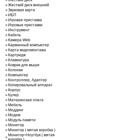
»
Жесткий диск
»
Жесткий диск внешний
»
Звуковая карта
»
ИБП
»
Игровая приставка
»
Игровые приставки
»
Инструмент
»
Кабель
»
Камера Web
»
Карманный компьютер
»
Карта видеомонтажа
»
Картридж
»
Клавиатура
»
Коврик для мыши
»
Колонки
»
Компьютер
»
Контроллер, Адаптер
»
Копировальный аппарат
»
Корпус
»
Кулер
»
Материнская плата
»
Мебель
»
Моддинг
»
Модем
»
Модуль памяти
»
Монитор
»
Монитор ( мятая коробка )
Монитор+Ноутбук ( мятая
»
коробка )