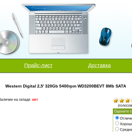
Прайс-лист
Доставка
Western Digital 2,5' 320Gb 5400rpm WD3200BEVT 8Mb SATA
аличие на складе:
нет
(голосов
Оцените т
Отличн
Хорош
Средн