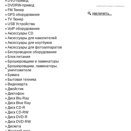
»
DVD-привод
»
DVDRW-привод
»
FM Тюнер
увеличить...
»
GPS оборудование
»
TV Тюнер
»
USB Устройства
»
VoIP оборудование
»
Аксессуары CD
»
Аксессуары для накопителей
»
Аксессуары для ноутбуков
»
Аксессуары для фотоаппаратов
»
Беспроводное оборудование
»
Блок питания
»
Брошюровщики и ламинаторы
Брошюровщики, ламинаторы,
»
уничтожители
»
Бумага
»
Бытовая техника
»
Видеокарта
»
Джойстик
»
Диктофон
»
Диск Blu-Ray
»
Диск Blue Ray
»
Диск CD-R
»
Диск CD-RW
»
Диск DVD-R
»
Диск DVD-RW
»
Дискета