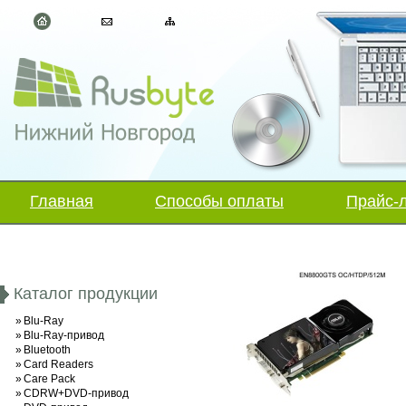
Главная
Способы оплаты
Прайс-
Каталог продукции
»
Blu-Ray
»
Blu-Ray-привод
»
Bluetooth
»
Card Readers
»
Care Pack
»
CDRW+DVD-привод