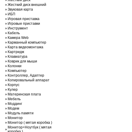
»
Жесткий диск
»
Жесткий диск внешний
»
Звуковая карта
»
ИБП
»
Игровая приставка
»
Игровые приставки
»
Инструмент
»
Кабель
»
Камера Web
»
Карманный компьютер
»
Карта видеомонтажа
»
Картридж
»
Клавиатура
»
Коврик для мыши
»
Колонки
»
Компьютер
»
Контроллер, Адаптер
»
Копировальный аппарат
»
Корпус
»
Кулер
»
Материнская плата
»
Мебель
»
Моддинг
»
Модем
»
Модуль памяти
»
Монитор
»
Монитор ( мятая коробка )
Монитор+Ноутбук ( мятая
»
коробка )