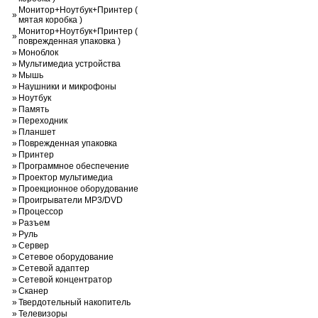
Монитор+Ноутбук+Принтер (
»
мятая коробка )
Монитор+Ноутбук+Принтер (
»
поврежденная упаковка )
»
Моноблок
»
Мультимедиа устройства
»
Мышь
»
Наушники и микрофоны
»
Ноутбук
»
Память
»
Переходник
»
Планшет
»
Поврежденная упаковка
»
Принтер
»
Программное обеспечение
»
Проектор мультимедиа
»
Проекционное оборудование
»
Проигрыватели MP3/DVD
»
Процессор
»
Разъем
»
Руль
»
Сервер
»
Сетевое оборудование
»
Сетевой адаптер
»
Сетевой концентратор
»
Сканер
»
Твердотельный накопитель
»
Телевизоры