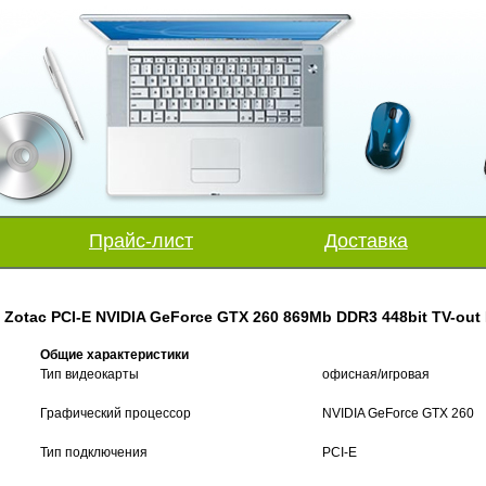
Прайс-лист
Доставка
Zotac PCI-E NVIDIA GeForce GTX 260 869Mb DDR3 448bit TV-out 
Общие характеристики
Тип видеокарты
офисная/игровая
Графический процессор
NVIDIA GeForce GTX 260
Тип подключения
PCI-E