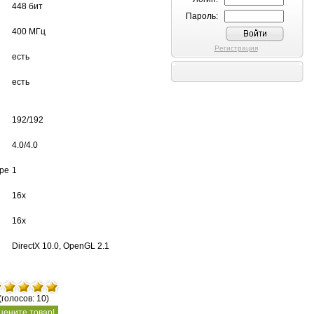
448 бит
Пароль:
400 МГц
Регистрация
есть
есть
192/192
4.0/4.0
ере
1
16x
16x
DirectX 10.0, OpenGL 2.1
(голосов: 10)
цените товар!