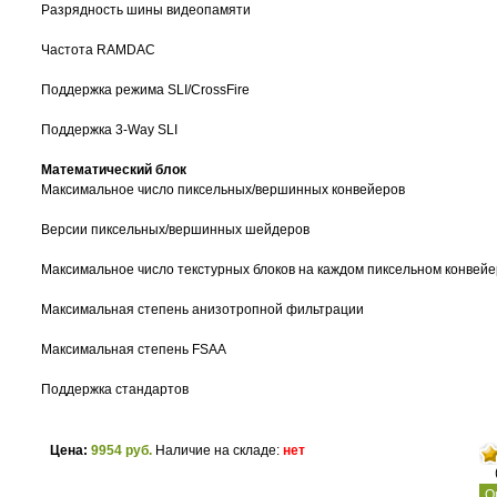
Разрядность шины видеопамяти
Частота RAMDAC
Поддержка режима SLI/CrossFire
Поддержка 3-Way SLI
Математический блок
Максимальное число пиксельных/вершинных конвейеров
Версии пиксельных/вершинных шейдеров
Максимальное число текстурных блоков на каждом пиксельном конвей
Максимальная степень анизотропной фильтрации
Максимальная степень FSAA
Поддержка стандартов
Цена:
9954 руб.
Наличие на складе:
нет
О