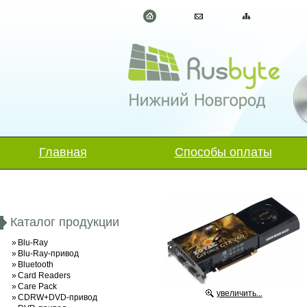
Главная
Способы оплаты
Каталог продукции
»
Blu-Ray
»
Blu-Ray-привод
»
Bluetooth
»
Card Readers
»
Care Pack
увеличить...
»
CDRW+DVD-привод