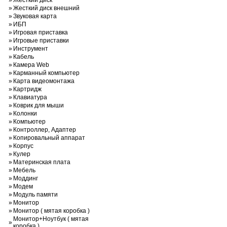
»
Жесткий диск
»
Жесткий диск внешний
»
Звуковая карта
»
ИБП
»
Игровая приставка
»
Игровые приставки
»
Инструмент
»
Кабель
»
Камера Web
»
Карманный компьютер
»
Карта видеомонтажа
»
Картридж
»
Клавиатура
»
Коврик для мыши
»
Колонки
»
Компьютер
»
Контроллер, Адаптер
»
Копировальный аппарат
»
Корпус
»
Кулер
»
Материнская плата
»
Мебель
»
Моддинг
»
Модем
»
Модуль памяти
»
Монитор
»
Монитор ( мятая коробка )
Монитор+Ноутбук ( мятая
»
коробка )