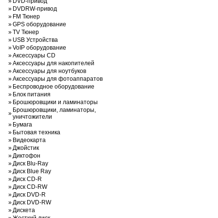
»
DVD-привод
»
DVDRW-привод
»
FM Тюнер
»
GPS оборудование
»
TV Тюнер
»
USB Устройства
»
VoIP оборудование
»
Аксессуары CD
»
Аксессуары для накопителей
»
Аксессуары для ноутбуков
»
Аксессуары для фотоаппаратов
»
Беспроводное оборудование
»
Блок питания
»
Брошюровщики и ламинаторы
Брошюровщики, ламинаторы,
»
уничтожители
»
Бумага
»
Бытовая техника
»
Видеокарта
»
Джойстик
»
Диктофон
»
Диск Blu-Ray
»
Диск Blue Ray
»
Диск CD-R
»
Диск CD-RW
»
Диск DVD-R
»
Диск DVD-RW
»
Дискета