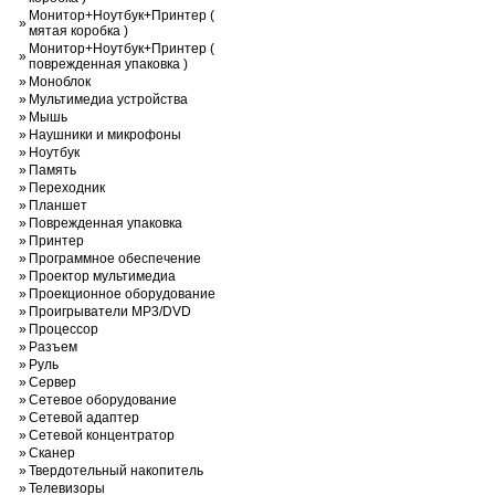
Монитор+Ноутбук+Принтер (
»
мятая коробка )
Монитор+Ноутбук+Принтер (
»
поврежденная упаковка )
»
Моноблок
»
Мультимедиа устройства
»
Мышь
»
Наушники и микрофоны
»
Ноутбук
»
Память
»
Переходник
»
Планшет
»
Поврежденная упаковка
»
Принтер
»
Программное обеспечение
»
Проектор мультимедиа
»
Проекционное оборудование
»
Проигрыватели MP3/DVD
»
Процессор
»
Разъем
»
Руль
»
Сервер
»
Сетевое оборудование
»
Сетевой адаптер
»
Сетевой концентратор
»
Сканер
»
Твердотельный накопитель
»
Телевизоры