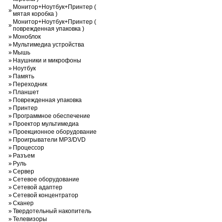
Монитор+Ноутбук+Принтер (
»
мятая коробка )
Монитор+Ноутбук+Принтер (
»
поврежденная упаковка )
»
Моноблок
»
Мультимедиа устройства
»
Мышь
»
Наушники и микрофоны
»
Ноутбук
»
Память
»
Переходник
»
Планшет
»
Поврежденная упаковка
»
Принтер
»
Программное обеспечение
»
Проектор мультимедиа
»
Проекционное оборудование
»
Проигрыватели MP3/DVD
»
Процессор
»
Разъем
»
Руль
»
Сервер
»
Сетевое оборудование
»
Сетевой адаптер
»
Сетевой концентратор
»
Сканер
»
Твердотельный накопитель
»
Телевизоры