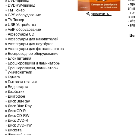
«си
»
DVD-привод
- п
»
DVDRW-привод
впи
»
FM Тюнер
- т
увеличить...
»
GPS оборудование
выс
»
TV Тюнер
- ч
»
USB Устройства
- в
»
VoIP оборудование
»
Аксессуары CD
Це
»
Аксессуары для накопителей
»
Аксессуары для ноутбуков
»
Аксессуары для фотоаппаратов
»
Беспроводное оборудование
»
Блок питания
»
Брошюровщики и ламинаторы
Брошюровщики, ламинаторы,
»
уничтожители
»
Бумага
»
Бытовая техника
»
Видеокарта
»
Джойстик
»
Диктофон
»
Диск Blu-Ray
»
Диск Blue Ray
»
Диск CD-R
»
Диск CD-RW
»
Диск DVD-R
»
Диск DVD-RW
»
Дискета