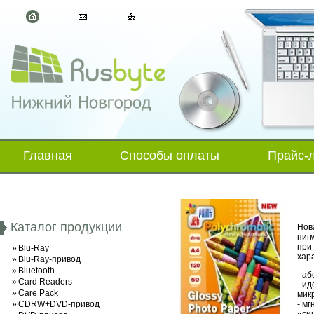
Главная
Способы оплаты
Прайс-
Каталог продукции
Нов
пиг
при
»
Blu-Ray
хар
»
Blu-Ray-привод
»
Bluetooth
- а
»
Card Readers
- и
»
Care Pack
мик
»
CDRW+DVD-привод
- м