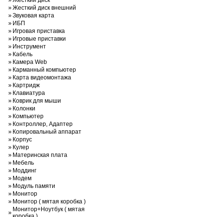
»
Жесткий диск
»
Жесткий диск внешний
»
Звуковая карта
»
ИБП
»
Игровая приставка
»
Игровые приставки
»
Инструмент
»
Кабель
»
Камера Web
»
Карманный компьютер
»
Карта видеомонтажа
»
Картридж
»
Клавиатура
»
Коврик для мыши
»
Колонки
»
Компьютер
»
Контроллер, Адаптер
»
Копировальный аппарат
»
Корпус
»
Кулер
»
Материнская плата
»
Мебель
»
Моддинг
»
Модем
»
Модуль памяти
»
Монитор
»
Монитор ( мятая коробка )
Монитор+Ноутбук ( мятая
»
коробка )