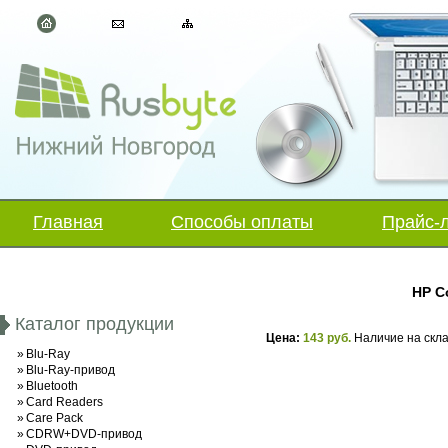
Главная
Способы оплаты
Прайс-
HP C
Каталог продукции
Цена:
143 руб.
Наличие на скл
»
Blu-Ray
»
Blu-Ray-привод
»
Bluetooth
»
Card Readers
»
Care Pack
»
CDRW+DVD-привод