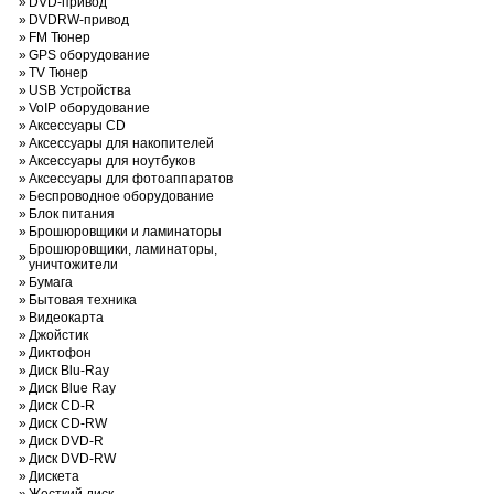
»
DVD-привод
»
DVDRW-привод
»
FM Тюнер
»
GPS оборудование
»
TV Тюнер
»
USB Устройства
»
VoIP оборудование
»
Аксессуары CD
»
Аксессуары для накопителей
»
Аксессуары для ноутбуков
»
Аксессуары для фотоаппаратов
»
Беспроводное оборудование
»
Блок питания
»
Брошюровщики и ламинаторы
Брошюровщики, ламинаторы,
»
уничтожители
»
Бумага
»
Бытовая техника
»
Видеокарта
»
Джойстик
»
Диктофон
»
Диск Blu-Ray
»
Диск Blue Ray
»
Диск CD-R
»
Диск CD-RW
»
Диск DVD-R
»
Диск DVD-RW
»
Дискета