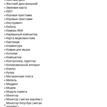
»
Жесткий диск
»
Жесткий диск внешний
»
Звуковая карта
»
ИБП
»
Игровая приставка
»
Игровые приставки
»
Инструмент
»
Кабель
»
Камера Web
»
Карманный компьютер
»
Карта видеомонтажа
»
Картридж
»
Клавиатура
»
Коврик для мыши
»
Колонки
»
Компьютер
»
Контроллер, Адаптер
»
Копировальный аппарат
»
Корпус
»
Кулер
»
Материнская плата
»
Мебель
»
Моддинг
»
Модем
»
Модуль памяти
»
Монитор
»
Монитор ( мятая коробка )
Монитор+Ноутбук ( мятая
»
коробка )