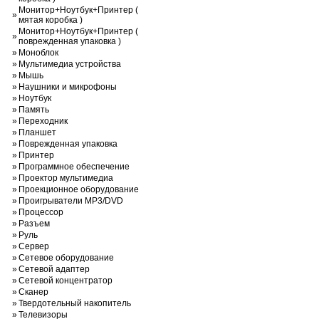
Монитор+Ноутбук+Принтер (
»
мятая коробка )
Монитор+Ноутбук+Принтер (
»
поврежденная упаковка )
»
Моноблок
»
Мультимедиа устройства
»
Мышь
»
Наушники и микрофоны
»
Ноутбук
»
Память
»
Переходник
»
Планшет
»
Поврежденная упаковка
»
Принтер
»
Программное обеспечение
»
Проектор мультимедиа
»
Проекционное оборудование
»
Проигрыватели MP3/DVD
»
Процессор
»
Разъем
»
Руль
»
Сервер
»
Сетевое оборудование
»
Сетевой адаптер
»
Сетевой концентратор
»
Сканер
»
Твердотельный накопитель
»
Телевизоры