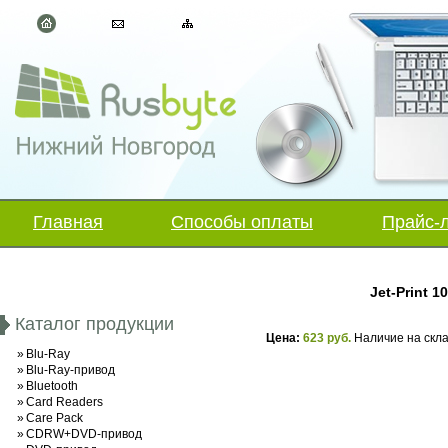
Главная
Способы оплаты
Прайс-
Jet-Print 1
Каталог продукции
Цена:
623 руб.
Наличие на скл
»
Blu-Ray
»
Blu-Ray-привод
»
Bluetooth
»
Card Readers
»
Care Pack
»
CDRW+DVD-привод