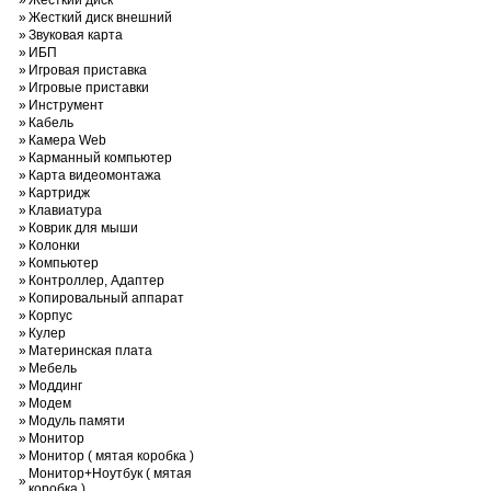
»
Жесткий диск
»
Жесткий диск внешний
»
Звуковая карта
»
ИБП
»
Игровая приставка
»
Игровые приставки
»
Инструмент
»
Кабель
»
Камера Web
»
Карманный компьютер
»
Карта видеомонтажа
»
Картридж
»
Клавиатура
»
Коврик для мыши
»
Колонки
»
Компьютер
»
Контроллер, Адаптер
»
Копировальный аппарат
»
Корпус
»
Кулер
»
Материнская плата
»
Мебель
»
Моддинг
»
Модем
»
Модуль памяти
»
Монитор
»
Монитор ( мятая коробка )
Монитор+Ноутбук ( мятая
»
коробка )