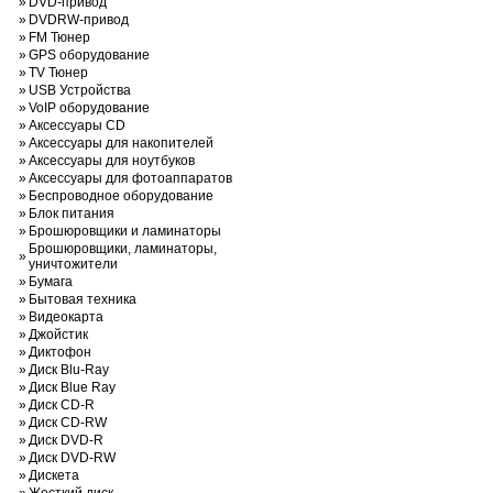
»
DVD-привод
»
DVDRW-привод
»
FM Тюнер
»
GPS оборудование
»
TV Тюнер
»
USB Устройства
»
VoIP оборудование
»
Аксессуары CD
»
Аксессуары для накопителей
»
Аксессуары для ноутбуков
»
Аксессуары для фотоаппаратов
»
Беспроводное оборудование
»
Блок питания
»
Брошюровщики и ламинаторы
Брошюровщики, ламинаторы,
»
уничтожители
»
Бумага
»
Бытовая техника
»
Видеокарта
»
Джойстик
»
Диктофон
»
Диск Blu-Ray
»
Диск Blue Ray
»
Диск CD-R
»
Диск CD-RW
»
Диск DVD-R
»
Диск DVD-RW
»
Дискета