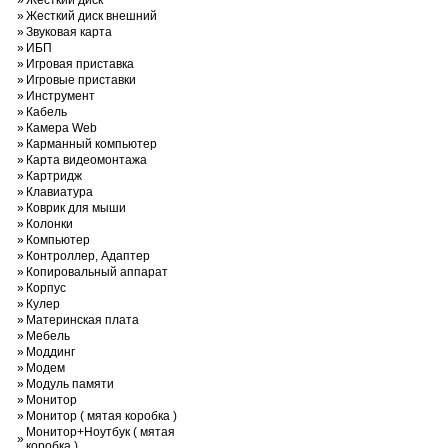
»
Жесткий диск
»
Жесткий диск внешний
»
Звуковая карта
»
ИБП
»
Игровая приставка
»
Игровые приставки
»
Инструмент
»
Кабель
»
Камера Web
»
Карманный компьютер
»
Карта видеомонтажа
»
Картридж
»
Клавиатура
»
Коврик для мыши
»
Колонки
»
Компьютер
»
Контроллер, Адаптер
»
Копировальный аппарат
»
Корпус
»
Кулер
»
Материнская плата
»
Мебель
»
Моддинг
»
Модем
»
Модуль памяти
»
Монитор
»
Монитор ( мятая коробка )
Монитор+Ноутбук ( мятая
»
коробка )