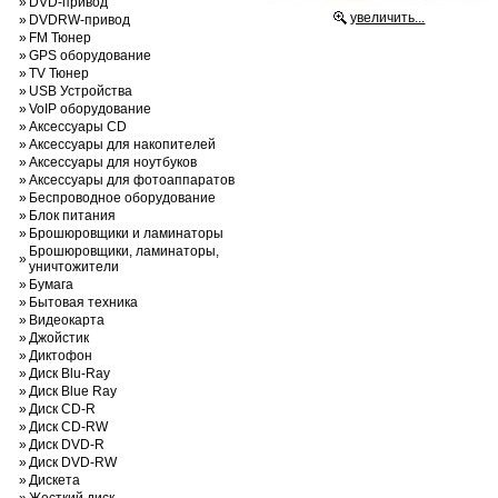
»
DVD-привод
увеличить...
»
DVDRW-привод
»
FM Тюнер
»
GPS оборудование
»
TV Тюнер
»
USB Устройства
»
VoIP оборудование
»
Аксессуары CD
»
Аксессуары для накопителей
»
Аксессуары для ноутбуков
»
Аксессуары для фотоаппаратов
»
Беспроводное оборудование
»
Блок питания
»
Брошюровщики и ламинаторы
Брошюровщики, ламинаторы,
»
уничтожители
»
Бумага
»
Бытовая техника
»
Видеокарта
»
Джойстик
»
Диктофон
»
Диск Blu-Ray
»
Диск Blue Ray
»
Диск CD-R
»
Диск CD-RW
»
Диск DVD-R
»
Диск DVD-RW
»
Дискета