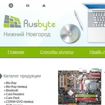
Главная
Способы оплаты
Прайс-
Каталог продукции
»
Blu-Ray
»
Blu-Ray-привод
»
Bluetooth
»
Card Readers
»
Care Pack
»
CDRW+DVD-привод