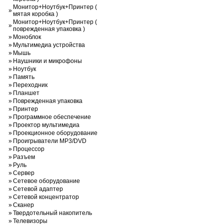
Монитор+Ноутбук+Принтер (
»
мятая коробка )
Монитор+Ноутбук+Принтер (
»
поврежденная упаковка )
»
Моноблок
»
Мультимедиа устройства
»
Мышь
»
Наушники и микрофоны
»
Ноутбук
»
Память
»
Переходник
»
Планшет
»
Поврежденная упаковка
»
Принтер
»
Программное обеспечение
»
Проектор мультимедиа
»
Проекционное оборудование
»
Проигрыватели MP3/DVD
»
Процессор
»
Разъем
»
Руль
»
Сервер
»
Сетевое оборудование
»
Сетевой адаптер
»
Сетевой концентратор
»
Сканер
»
Твердотельный накопитель
»
Телевизоры