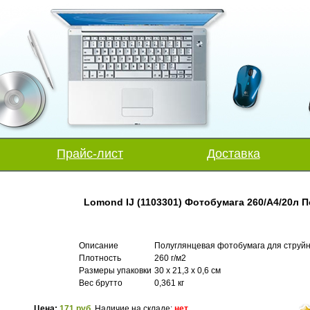
Прайс-лист
Доставка
Lomond IJ (1103301) Фотобумага 260/А4/20л 
Описание
Полуглянцевая фотобумага для струй
Плотность
260 г/м2
Размеры упаковки
30 x 21,3 x 0,6 см
Вес брутто
0,361 кг
Цена:
171 руб.
Наличие на складе:
нет