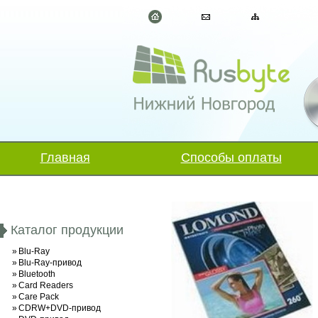
Главная
Способы оплаты
Каталог продукции
»
Blu-Ray
»
Blu-Ray-привод
»
Bluetooth
»
Card Readers
»
Care Pack
»
CDRW+DVD-привод