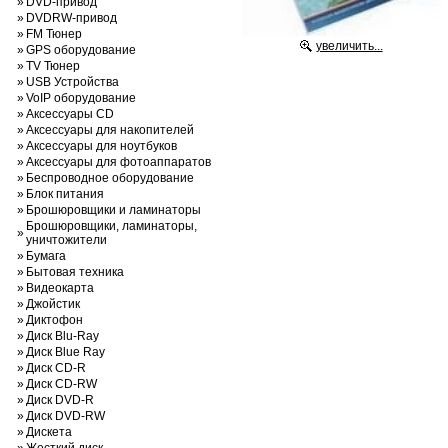
»
DVD-привод
»
DVDRW-привод
»
FM Тюнер
увеличить...
»
GPS оборудование
»
TV Тюнер
»
USB Устройства
»
VoIP оборудование
»
Аксессуары CD
»
Аксессуары для накопителей
»
Аксессуары для ноутбуков
»
Аксессуары для фотоаппаратов
»
Беспроводное оборудование
»
Блок питания
»
Брошюровщики и ламинаторы
Брошюровщики, ламинаторы,
»
уничтожители
»
Бумага
»
Бытовая техника
»
Видеокарта
»
Джойстик
»
Диктофон
»
Диск Blu-Ray
»
Диск Blue Ray
»
Диск CD-R
»
Диск CD-RW
»
Диск DVD-R
»
Диск DVD-RW
»
Дискета