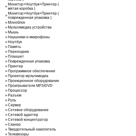
Монитор+Ноутбук+Принтер (
»
мятая коробка )
Монитор+Ноутбук+Принтер (
»
поврежденная упаковка )
»
Моноблок
»
Мультимедиа устройства
»
Мышь
»
Наушники и микрофоны
»
Ноутбук
»
Память
»
Переходник
»
Планшет
»
Поврежденная упаковка
»
Принтер
»
Программное обеспечение
»
Проектор мультимедиа
»
Проекционное оборудование
»
Проигрыватели MP3/DVD
»
Процессор
»
Разъем
»
Руль
»
Сервер
»
Сетевое оборудование
»
Сетевой адаптер
»
Сетевой концентратор
»
Сканер
»
Твердотельный накопитель
»
Телевизоры