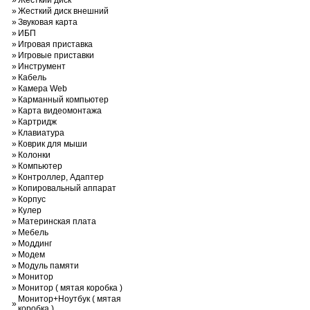
»
Жесткий диск
»
Жесткий диск внешний
»
Звуковая карта
»
ИБП
»
Игровая приставка
»
Игровые приставки
»
Инструмент
»
Кабель
»
Камера Web
»
Карманный компьютер
»
Карта видеомонтажа
»
Картридж
»
Клавиатура
»
Коврик для мыши
»
Колонки
»
Компьютер
»
Контроллер, Адаптер
»
Копировальный аппарат
»
Корпус
»
Кулер
»
Материнская плата
»
Мебель
»
Моддинг
»
Модем
»
Модуль памяти
»
Монитор
»
Монитор ( мятая коробка )
Монитор+Ноутбук ( мятая
»
коробка )