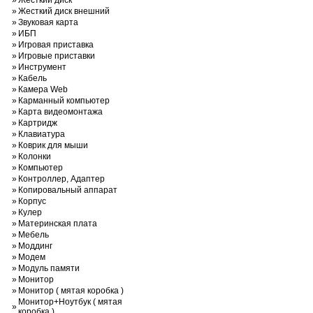
»
Жесткий диск
»
Жесткий диск внешний
»
Звуковая карта
»
ИБП
»
Игровая приставка
»
Игровые приставки
»
Инструмент
»
Кабель
»
Камера Web
»
Карманный компьютер
»
Карта видеомонтажа
»
Картридж
»
Клавиатура
»
Коврик для мыши
»
Колонки
»
Компьютер
»
Контроллер, Адаптер
»
Копировальный аппарат
»
Корпус
»
Кулер
»
Материнская плата
»
Мебель
»
Моддинг
»
Модем
»
Модуль памяти
»
Монитор
»
Монитор ( мятая коробка )
Монитор+Ноутбук ( мятая
»
коробка )