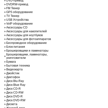
»
DVD-привод
»
DVDRW-привод
»
FM Тюнер
»
GPS оборудование
»
TV Тюнер
»
USB Устройства
»
VoIP оборудование
»
Аксессуары CD
»
Аксессуары для накопителей
»
Аксессуары для ноутбуков
»
Аксессуары для фотоаппаратов
»
Беспроводное оборудование
»
Блок питания
»
Брошюровщики и ламинаторы
Брошюровщики, ламинаторы,
»
уничтожители
»
Бумага
»
Бытовая техника
»
Видеокарта
»
Джойстик
»
Диктофон
»
Диск Blu-Ray
»
Диск Blue Ray
»
Диск CD-R
»
Диск CD-RW
»
Диск DVD-R
»
Диск DVD-RW
»
Дискета