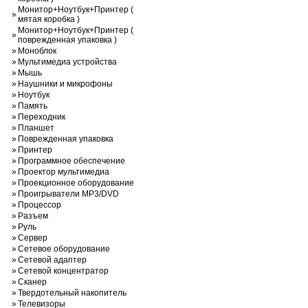
Монитор+Ноутбук+Принтер (
»
мятая коробка )
Монитор+Ноутбук+Принтер (
»
поврежденная упаковка )
»
Моноблок
»
Мультимедиа устройства
»
Мышь
»
Наушники и микрофоны
»
Ноутбук
»
Память
»
Переходник
»
Планшет
»
Поврежденная упаковка
»
Принтер
»
Программное обеспечение
»
Проектор мультимедиа
»
Проекционное оборудование
»
Проигрыватели MP3/DVD
»
Процессор
»
Разъем
»
Руль
»
Сервер
»
Сетевое оборудование
»
Сетевой адаптер
»
Сетевой концентратор
»
Сканер
»
Твердотельный накопитель
»
Телевизоры