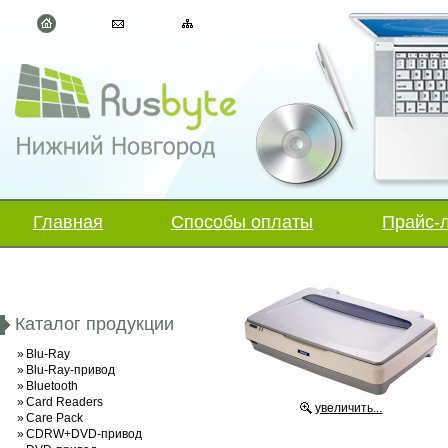
Главная
Способы оплаты
Прайс-
Каталог продукции
»
Blu-Ray
»
Blu-Ray-привод
»
Bluetooth
»
Card Readers
увеличить...
»
Care Pack
»
CDRW+DVD-привод