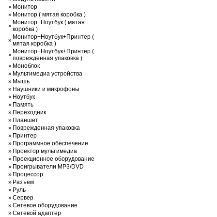
»
Монитор
»
Монитор ( мятая коробка )
Монитор+Ноутбук ( мятая
»
коробка )
Монитор+Ноутбук+Принтер (
»
мятая коробка )
Монитор+Ноутбук+Принтер (
»
поврежденная упаковка )
»
Моноблок
»
Мультимедиа устройства
»
Мышь
»
Наушники и микрофоны
»
Ноутбук
»
Память
»
Переходник
»
Планшет
»
Поврежденная упаковка
»
Принтер
»
Программное обеспечение
»
Проектор мультимедиа
»
Проекционное оборудование
»
Проигрыватели MP3/DVD
»
Процессор
»
Разъем
»
Руль
»
Сервер
»
Сетевое оборудование
»
Сетевой адаптер