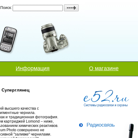
Поиск:
Информация
О магазине
л Суперглянец
й высшего качества с
пигментные чернила.
как и традиционная фотография.
ем картриджей Lomond – ниже,
ьзованием химических реактивов.
ium Photo совершенно не
сивной "заливке" чернилами.