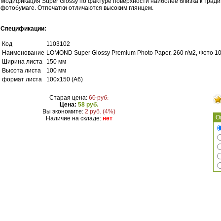
Модификация Super Glossy по фактуре поверхности наиболее близка к тради
фотобумаге. Отпечатки отличаются высоким глянцем.
Спецификации:
Код
1103102
Наименование
LOMOND Super Glossy Premium Photo Paper, 260 г/м2, Фото 10
Ширина листа
150 мм
Высота листа
100 мм
формат листа
100x150 (А6)
Старая цена:
60 руб.
Цена:
58 руб.
Вы экономите:
2 руб. (4%)
О
Наличие на складе:
нет