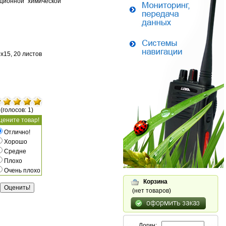
ционной "химической"
х15, 20 листов
(голосов: 1)
цените товар!
Отлично!
Хорошо
Средне
Плохо
Очень плохо
Корзина
(нет товаров)
Логин: