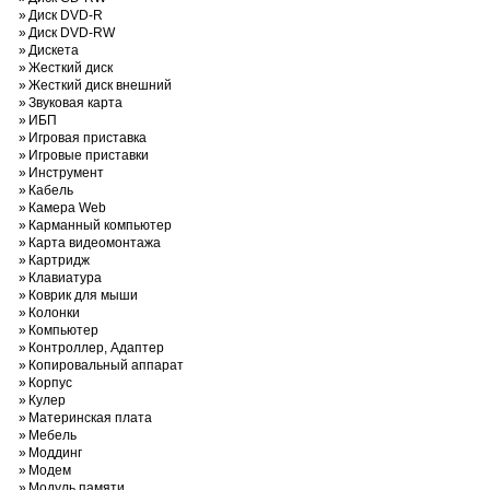
»
Диск DVD-R
»
Диск DVD-RW
»
Дискета
»
Жесткий диск
»
Жесткий диск внешний
»
Звуковая карта
»
ИБП
»
Игровая приставка
»
Игровые приставки
»
Инструмент
»
Кабель
»
Камера Web
»
Карманный компьютер
»
Карта видеомонтажа
»
Картридж
»
Клавиатура
»
Коврик для мыши
»
Колонки
»
Компьютер
»
Контроллер, Адаптер
»
Копировальный аппарат
»
Корпус
»
Кулер
»
Материнская плата
»
Мебель
»
Моддинг
»
Модем
»
Модуль памяти