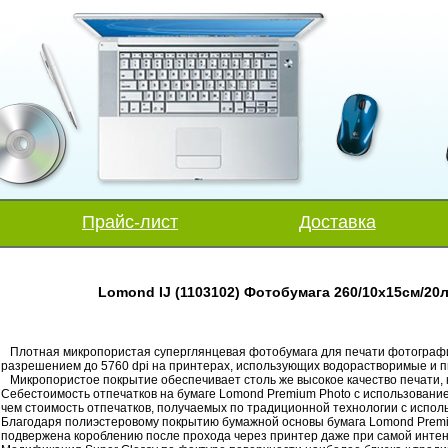
Прайс-лист
Доставка
Lomond IJ (1103102) Фотобумага 260/10х15см/20
Плотная микропористая суперглянцевая фотобумага для печати фотографи
разрешением до 5760 dpi на принтерах, использующих водорастворимые и 
Микропористое покрытие обеспечивает столь же высокое качество печати, 
Себестоимость отпечатков на бумаге Lomond Premium Photo c использовани
чем стоимость отпечатков, получаемых по традиционной технологии с испол
Благодаря полиэстеровому покрытию бумажной основы бумага Lomond Prem
подвержена короблению после прохода через принтер даже при самой интен