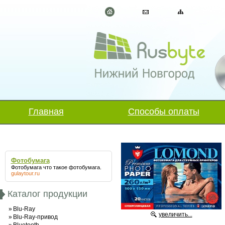
Главная
Способы оплаты
Фотобумага
Фотобумага что такое
фотобумага
.
gulaytour.ru
Каталог продукции
»
Blu-Ray
увеличить...
»
Blu-Ray-привод