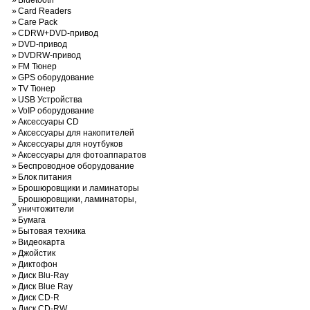
»
Bluetooth
»
Card Readers
»
Care Pack
»
CDRW+DVD-привод
»
DVD-привод
»
DVDRW-привод
»
FM Тюнер
»
GPS оборудование
»
TV Тюнер
»
USB Устройства
»
VoIP оборудование
»
Аксессуары CD
»
Аксессуары для накопителей
»
Аксессуары для ноутбуков
»
Аксессуары для фотоаппаратов
»
Беспроводное оборудование
»
Блок питания
»
Брошюровщики и ламинаторы
Брошюровщики, ламинаторы,
»
уничтожители
»
Бумага
»
Бытовая техника
»
Видеокарта
»
Джойстик
»
Диктофон
»
Диск Blu-Ray
»
Диск Blue Ray
»
Диск CD-R
»
Диск CD-RW