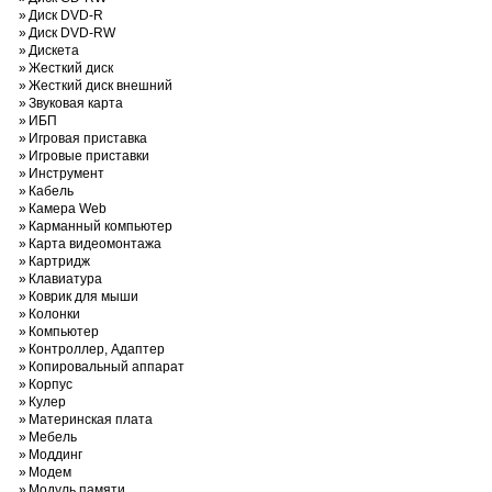
»
Диск DVD-R
»
Диск DVD-RW
»
Дискета
»
Жесткий диск
»
Жесткий диск внешний
»
Звуковая карта
»
ИБП
»
Игровая приставка
»
Игровые приставки
»
Инструмент
»
Кабель
»
Камера Web
»
Карманный компьютер
»
Карта видеомонтажа
»
Картридж
»
Клавиатура
»
Коврик для мыши
»
Колонки
»
Компьютер
»
Контроллер, Адаптер
»
Копировальный аппарат
»
Корпус
»
Кулер
»
Материнская плата
»
Мебель
»
Моддинг
»
Модем
»
Модуль памяти