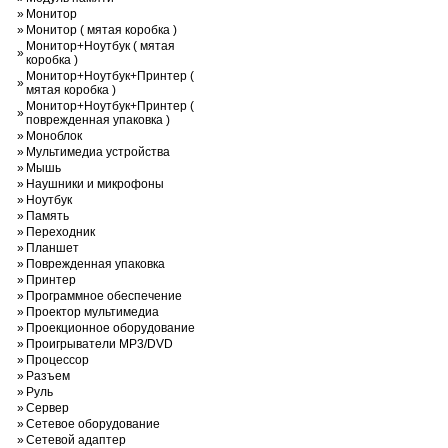
»
Монитор
»
Монитор ( мятая коробка )
Монитор+Ноутбук ( мятая
»
коробка )
Монитор+Ноутбук+Принтер (
»
мятая коробка )
Монитор+Ноутбук+Принтер (
»
поврежденная упаковка )
»
Моноблок
»
Мультимедиа устройства
»
Мышь
»
Наушники и микрофоны
»
Ноутбук
»
Память
»
Переходник
»
Планшет
»
Поврежденная упаковка
»
Принтер
»
Программное обеспечение
»
Проектор мультимедиа
»
Проекционное оборудование
»
Проигрыватели MP3/DVD
»
Процессор
»
Разъем
»
Руль
»
Сервер
»
Сетевое оборудование
»
Сетевой адаптер