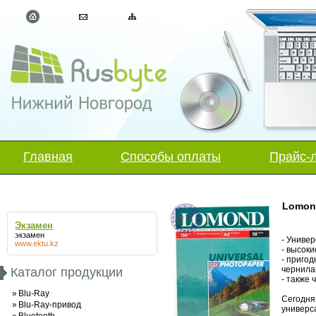
Главная
Способы оплаты
Прайс-
Lomond
Экзамен
экзамен
- Униве
www.ektu.kz
- высок
- приго
чернила
Каталог продукции
- также
»
Blu-Ray
Сегодня
»
Blu-Ray-привод
универс