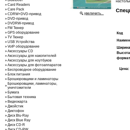
»
Bluetooth
настоль
»
Card Readers
»
Care Pack
Спец
увеличить...
»
CDRW+DVD-привод
»
DVD-привод
»
DVDRW-привод
»
FM Тюнер
»
GPS оборудование
Код
»
TV Тюнер
Наиме
»
USB Устройства
»
VoIP оборудование
Ширин
»
Аксессуары CD
Высот
»
Аксессуары для накопителей
форма
»
Аксессуары для ноутбуков
»
Аксессуары для фотоаппаратов
Цена
»
Беспроводное оборудование
»
Блок питания
»
Брошюровщики и ламинаторы
Брошюровщики, ламинаторы,
»
уничтожители
»
Бумага
»
Бытовая техника
»
Видеокарта
»
Джойстик
»
Диктофон
»
Диск Blu-Ray
»
Диск Blue Ray
»
Диск CD-R
»
Диск CD-RW