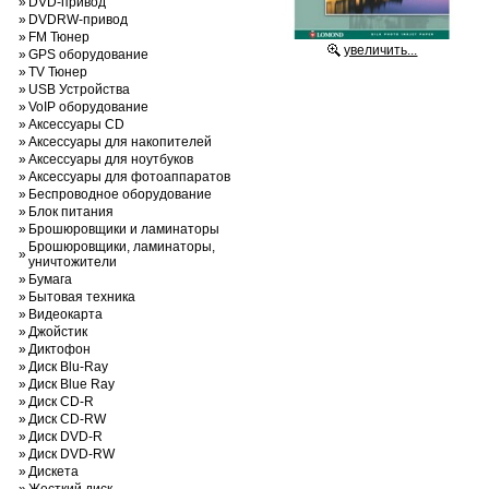
»
DVD-привод
»
DVDRW-привод
»
FM Тюнер
увеличить...
»
GPS оборудование
»
TV Тюнер
»
USB Устройства
»
VoIP оборудование
»
Аксессуары CD
»
Аксессуары для накопителей
»
Аксессуары для ноутбуков
»
Аксессуары для фотоаппаратов
»
Беспроводное оборудование
»
Блок питания
»
Брошюровщики и ламинаторы
Брошюровщики, ламинаторы,
»
уничтожители
»
Бумага
»
Бытовая техника
»
Видеокарта
»
Джойстик
»
Диктофон
»
Диск Blu-Ray
»
Диск Blue Ray
»
Диск CD-R
»
Диск CD-RW
»
Диск DVD-R
»
Диск DVD-RW
»
Дискета