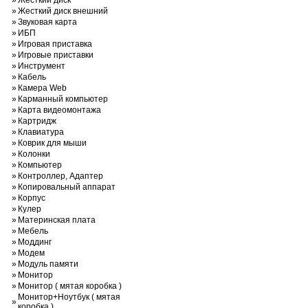
»
Жесткий диск
»
Жесткий диск внешний
»
Звуковая карта
»
ИБП
»
Игровая приставка
»
Игровые приставки
»
Инструмент
»
Кабель
»
Камера Web
»
Карманный компьютер
»
Карта видеомонтажа
»
Картридж
»
Клавиатура
»
Коврик для мыши
»
Колонки
»
Компьютер
»
Контроллер, Адаптер
»
Копировальный аппарат
»
Корпус
»
Кулер
»
Материнская плата
»
Мебель
»
Моддинг
»
Модем
»
Модуль памяти
»
Монитор
»
Монитор ( мятая коробка )
Монитор+Ноутбук ( мятая
»
коробка )