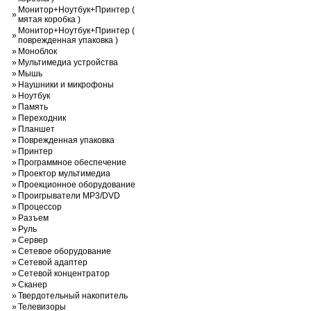
Монитор+Ноутбук+Принтер (
»
мятая коробка )
Монитор+Ноутбук+Принтер (
»
поврежденная упаковка )
»
Моноблок
»
Мультимедиа устройства
»
Мышь
»
Наушники и микрофоны
»
Ноутбук
»
Память
»
Переходник
»
Планшет
»
Поврежденная упаковка
»
Принтер
»
Программное обеспечение
»
Проектор мультимедиа
»
Проекционное оборудование
»
Проигрыватели MP3/DVD
»
Процессор
»
Разъем
»
Руль
»
Сервер
»
Сетевое оборудование
»
Сетевой адаптер
»
Сетевой концентратор
»
Сканер
»
Твердотельный накопитель
»
Телевизоры