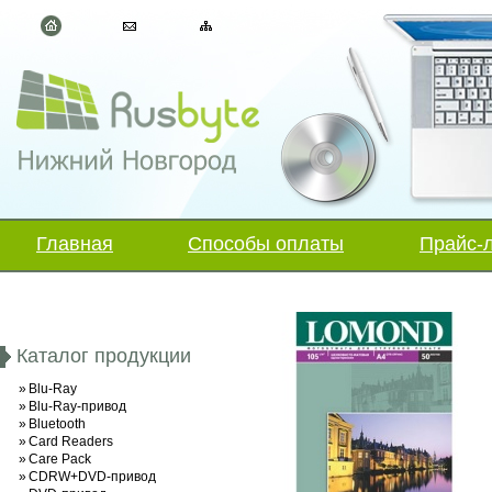
Главная
Способы оплаты
Прайс-
Каталог продукции
»
Blu-Ray
»
Blu-Ray-привод
»
Bluetooth
»
Card Readers
»
Care Pack
»
CDRW+DVD-привод