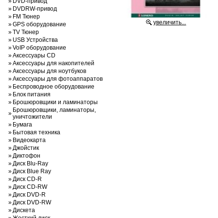
»
DVD-привод
»
DVDRW-привод
»
FM Тюнер
увеличить...
»
GPS оборудование
»
TV Тюнер
»
USB Устройства
»
VoIP оборудование
»
Аксессуары CD
»
Аксессуары для накопителей
»
Аксессуары для ноутбуков
»
Аксессуары для фотоаппаратов
»
Беспроводное оборудование
»
Блок питания
»
Брошюровщики и ламинаторы
Брошюровщики, ламинаторы,
»
уничтожители
»
Бумага
»
Бытовая техника
»
Видеокарта
»
Джойстик
»
Диктофон
»
Диск Blu-Ray
»
Диск Blue Ray
»
Диск CD-R
»
Диск CD-RW
»
Диск DVD-R
»
Диск DVD-RW
»
Дискета