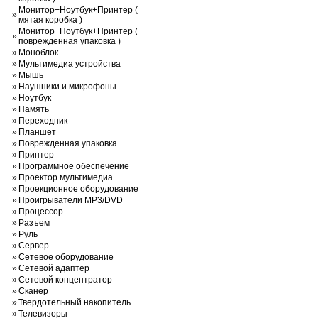
Монитор+Ноутбук+Принтер (
»
мятая коробка )
Монитор+Ноутбук+Принтер (
»
поврежденная упаковка )
»
Моноблок
»
Мультимедиа устройства
»
Мышь
»
Наушники и микрофоны
»
Ноутбук
»
Память
»
Переходник
»
Планшет
»
Поврежденная упаковка
»
Принтер
»
Программное обеспечение
»
Проектор мультимедиа
»
Проекционное оборудование
»
Проигрыватели MP3/DVD
»
Процессор
»
Разъем
»
Руль
»
Сервер
»
Сетевое оборудование
»
Сетевой адаптер
»
Сетевой концентратор
»
Сканер
»
Твердотельный накопитель
»
Телевизоры