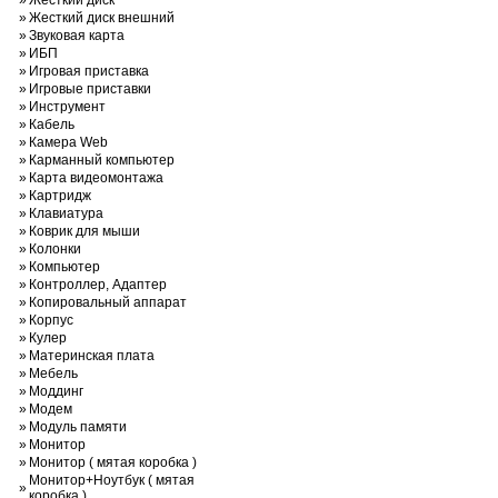
»
Жесткий диск
»
Жесткий диск внешний
»
Звуковая карта
»
ИБП
»
Игровая приставка
»
Игровые приставки
»
Инструмент
»
Кабель
»
Камера Web
»
Карманный компьютер
»
Карта видеомонтажа
»
Картридж
»
Клавиатура
»
Коврик для мыши
»
Колонки
»
Компьютер
»
Контроллер, Адаптер
»
Копировальный аппарат
»
Корпус
»
Кулер
»
Материнская плата
»
Мебель
»
Моддинг
»
Модем
»
Модуль памяти
»
Монитор
»
Монитор ( мятая коробка )
Монитор+Ноутбук ( мятая
»
коробка )