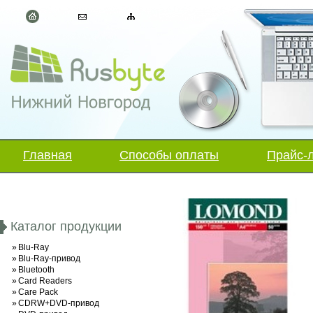
Главная
Способы оплаты
Прайс-
Каталог продукции
»
Blu-Ray
»
Blu-Ray-привод
»
Bluetooth
»
Card Readers
»
Care Pack
»
CDRW+DVD-привод