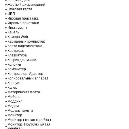
»
Жесткий диск
»
Жесткий диск внешний
»
Звуковая карта
»
ИБП
»
Игровая приставка
»
Игровые приставки
»
Инструмент
»
Кабель
»
Камера Web
»
Карманный компьютер
»
Карта видеомонтажа
»
Картридж
»
Клавиатура
»
Коврик для мыши
»
Колонки
»
Компьютер
»
Контроллер, Адаптер
»
Копировальный аппарат
»
Корпус
»
Кулер
»
Материнская плата
»
Мебель
»
Моддинг
»
Модем
»
Модуль памяти
»
Монитор
»
Монитор ( мятая коробка )
Монитор+Ноутбук ( мятая
»
коробка )