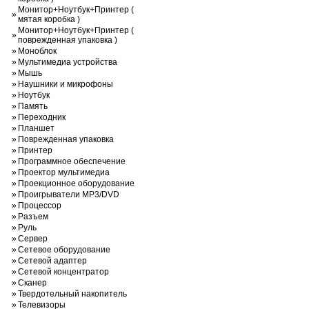
Монитор+Ноутбук+Принтер (
»
мятая коробка )
Монитор+Ноутбук+Принтер (
»
поврежденная упаковка )
»
Моноблок
»
Мультимедиа устройства
»
Мышь
»
Наушники и микрофоны
»
Ноутбук
»
Память
»
Переходник
»
Планшет
»
Поврежденная упаковка
»
Принтер
»
Программное обеспечение
»
Проектор мультимедиа
»
Проекционное оборудование
»
Проигрыватели MP3/DVD
»
Процессор
»
Разъем
»
Руль
»
Сервер
»
Сетевое оборудование
»
Сетевой адаптер
»
Сетевой концентратор
»
Сканер
»
Твердотельный накопитель
»
Телевизоры