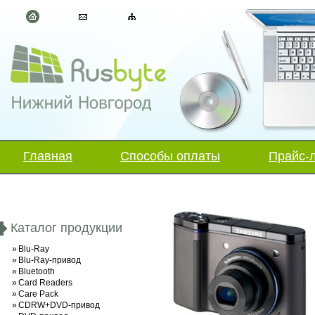
Главная
Способы оплаты
Прайс-
Каталог продукции
»
Blu-Ray
»
Blu-Ray-привод
»
Bluetooth
»
Card Readers
»
Care Pack
»
CDRW+DVD-привод