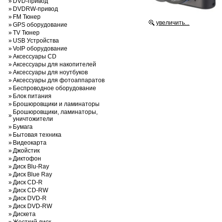
»
DVD-привод
»
DVDRW-привод
»
FM Тюнер
увеличить...
»
GPS оборудование
»
TV Тюнер
»
USB Устройства
»
VoIP оборудование
»
Аксессуары CD
»
Аксессуары для накопителей
»
Аксессуары для ноутбуков
»
Аксессуары для фотоаппаратов
»
Беспроводное оборудование
»
Блок питания
»
Брошюровщики и ламинаторы
Брошюровщики, ламинаторы,
»
уничтожители
»
Бумага
»
Бытовая техника
»
Видеокарта
»
Джойстик
»
Диктофон
»
Диск Blu-Ray
»
Диск Blue Ray
»
Диск CD-R
»
Диск CD-RW
»
Диск DVD-R
»
Диск DVD-RW
»
Дискета