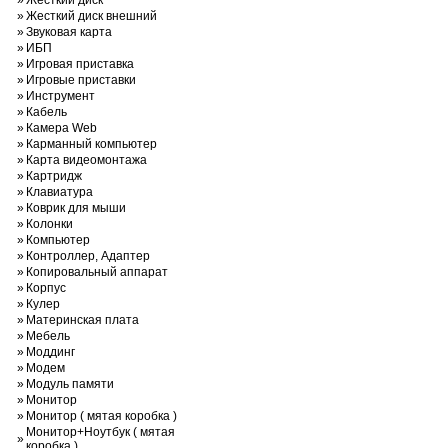
»
Жесткий диск
»
Жесткий диск внешний
»
Звуковая карта
»
ИБП
»
Игровая приставка
»
Игровые приставки
»
Инструмент
»
Кабель
»
Камера Web
»
Карманный компьютер
»
Карта видеомонтажа
»
Картридж
»
Клавиатура
»
Коврик для мыши
»
Колонки
»
Компьютер
»
Контроллер, Адаптер
»
Копировальный аппарат
»
Корпус
»
Кулер
»
Материнская плата
»
Мебель
»
Моддинг
»
Модем
»
Модуль памяти
»
Монитор
»
Монитор ( мятая коробка )
Монитор+Ноутбук ( мятая
»
коробка )