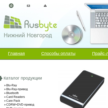
Главная
Способы оплаты
Прайс-
Каталог продукции
»
Blu-Ray
»
Blu-Ray-привод
»
Bluetooth
»
Card Readers
»
Care Pack
»
CDRW+DVD-привод