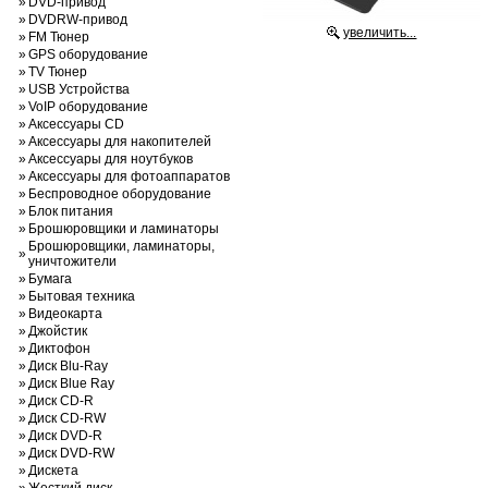
»
DVD-привод
»
DVDRW-привод
увеличить...
»
FM Тюнер
»
GPS оборудование
»
TV Тюнер
»
USB Устройства
»
VoIP оборудование
»
Аксессуары CD
»
Аксессуары для накопителей
»
Аксессуары для ноутбуков
»
Аксессуары для фотоаппаратов
»
Беспроводное оборудование
»
Блок питания
»
Брошюровщики и ламинаторы
Брошюровщики, ламинаторы,
»
уничтожители
»
Бумага
»
Бытовая техника
»
Видеокарта
»
Джойстик
»
Диктофон
»
Диск Blu-Ray
»
Диск Blue Ray
»
Диск CD-R
»
Диск CD-RW
»
Диск DVD-R
»
Диск DVD-RW
»
Дискета