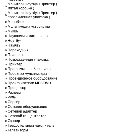
Монитор+Ноутбук+Принтер (
»
мятая коробка )
Монитор+Ноутбук+Принтер (
»
поврежденная упаковка )
»
Моноблок
»
Мультимедиа устройства
»
Мышь
»
Наушники и микрофоны
»
Ноутбук
»
Память
»
Переходник
»
Планшет
»
Поврежденная упаковка
»
Принтер
»
Программное обеспечение
»
Проектор мультимедиа
»
Проекционное оборудование
»
Проигрыватели MP3/DVD
»
Процессор
»
Разъем
»
Руль
»
Сервер
»
Сетевое оборудование
»
Сетевой адаптер
»
Сетевой концентратор
»
Сканер
»
Твердотельный накопитель
»
Телевизоры