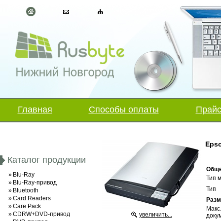
Главная
Способы оплаты
Прайс
Epso
Каталог продукции
Общ
»
Blu-Ray
Тип 
»
Blu-Ray-привод
Тип
»
Bluetooth
»
Card Readers
Раз
»
Care Pack
Макс
»
CDRW+DVD-привод
увеличить...
доку