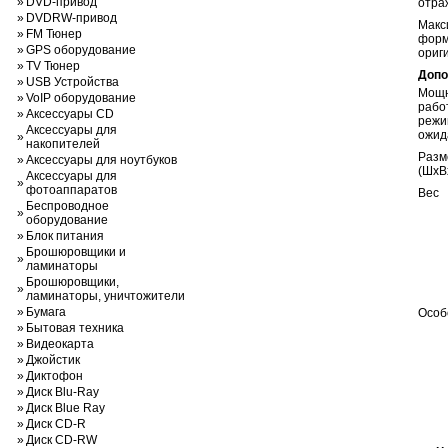
»
DVD-привод
отра
»
DVDRW-привод
Макс
»
FM Тюнер
форм
»
GPS оборудование
ориг
»
TV Тюнер
Допо
»
USB Устройства
Мощн
»
VoIP оборудование
работ
»
Аксессуары CD
режи
Аксессуары для
ожид
»
накопителей
Разм
»
Аксессуары для ноутбуков
(ШxВ
Аксессуары для
»
фотоаппаратов
Вес
Беспроводное
»
оборудование
»
Блок питания
Брошюровщики и
»
ламинаторы
Брошюровщики,
»
ламинаторы, уничтожители
»
Бумага
Особ
»
Бытовая техника
»
Видеокарта
»
Джойстик
»
Диктофон
»
Диск Blu-Ray
»
Диск Blue Ray
»
Диск CD-R
»
Диск CD-RW