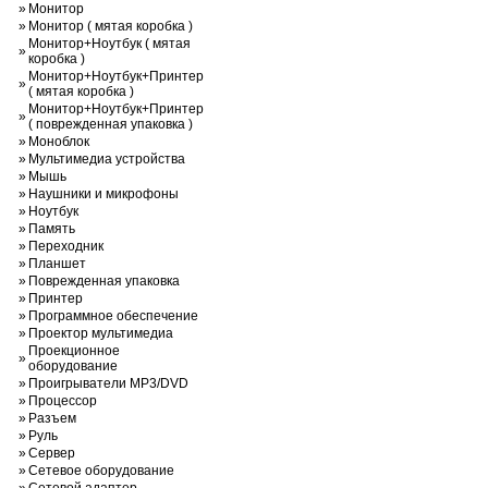
»
Монитор
»
Монитор ( мятая коробка )
Монитор+Ноутбук ( мятая
»
коробка )
Монитор+Ноутбук+Принтер
»
( мятая коробка )
Монитор+Ноутбук+Принтер
»
( поврежденная упаковка )
»
Моноблок
»
Мультимедиа устройства
»
Мышь
»
Наушники и микрофоны
»
Ноутбук
»
Память
»
Переходник
»
Планшет
»
Поврежденная упаковка
»
Принтер
»
Программное обеспечение
»
Проектор мультимедиа
Проекционное
»
оборудование
»
Проигрыватели MP3/DVD
»
Процессор
»
Разъем
»
Руль
»
Сервер
»
Сетевое оборудование