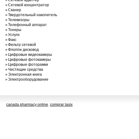
»
Сетевой адаптер
»
Сетевой концентратор
»
Сканер
»
Твердотельный накопитель
»
Телевизоры
»
Телефонный аппарат
»
Тонеры
»
Услуги
»
Факс
»
Фильтр сетевой
»
Флоппи дисковод
»
Цифровые видеокамеры
»
Цифровые фотокамеры
»
Цифровые фоторамки
»
Чистящие средства
»
Электронная книга
»
Электрооборудование
canada pharmacy online
.
comprar lasix