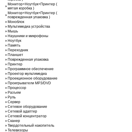
Монитор+Ноутбук+Принтер (
»
мятая коробка )
Монитор+Ноутбук+Принтер (
»
поврежденная упаковка )
»
Моноблок
»
Мультимедиа устройства
»
Мышь
»
Наушники и микрофоны
»
Ноутбук
»
Память
»
Переходник
»
Планшет
»
Поврежденная упаковка
»
Принтер
»
Программное обеспечение
»
Проектор мультимедиа
»
Проекционное оборудование
»
Проигрыватели MP3/DVD
»
Процессор
»
Разъем
»
Руль
»
Сервер
»
Сетевое оборудование
»
Сетевой адаптер
»
Сетевой концентратор
»
Сканер
»
Твердотельный накопитель
»
Телевизоры