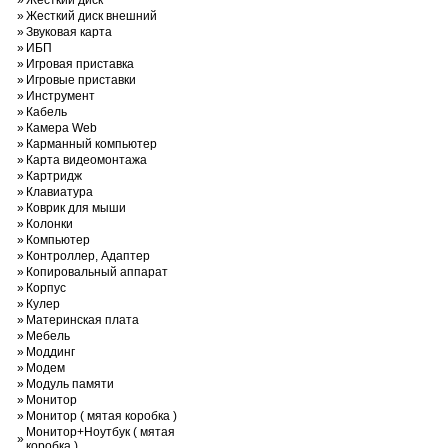
»
Жесткий диск
»
Жесткий диск внешний
»
Звуковая карта
»
ИБП
»
Игровая приставка
»
Игровые приставки
»
Инструмент
»
Кабель
»
Камера Web
»
Карманный компьютер
»
Карта видеомонтажа
»
Картридж
»
Клавиатура
»
Коврик для мыши
»
Колонки
»
Компьютер
»
Контроллер, Адаптер
»
Копировальный аппарат
»
Корпус
»
Кулер
»
Материнская плата
»
Мебель
»
Моддинг
»
Модем
»
Модуль памяти
»
Монитор
»
Монитор ( мятая коробка )
Монитор+Ноутбук ( мятая
»
коробка )