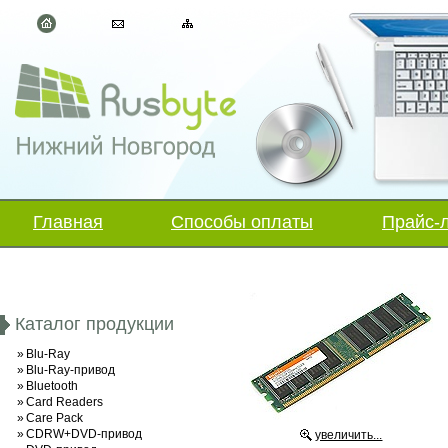
Главная
Способы оплаты
Прайс-
Каталог продукции
»
Blu-Ray
»
Blu-Ray-привод
»
Bluetooth
»
Card Readers
»
Care Pack
»
CDRW+DVD-привод
увеличить...