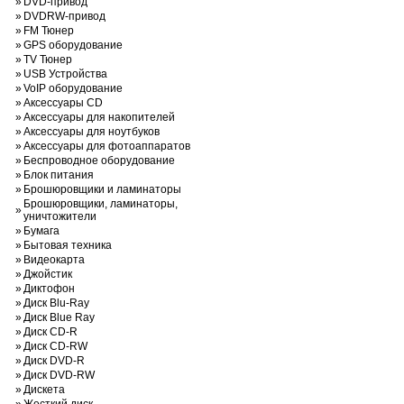
»
DVD-привод
»
DVDRW-привод
»
FM Тюнер
»
GPS оборудование
»
TV Тюнер
»
USB Устройства
»
VoIP оборудование
»
Аксессуары CD
»
Аксессуары для накопителей
»
Аксессуары для ноутбуков
»
Аксессуары для фотоаппаратов
»
Беспроводное оборудование
»
Блок питания
»
Брошюровщики и ламинаторы
Брошюровщики, ламинаторы,
»
уничтожители
»
Бумага
»
Бытовая техника
»
Видеокарта
»
Джойстик
»
Диктофон
»
Диск Blu-Ray
»
Диск Blue Ray
»
Диск CD-R
»
Диск CD-RW
»
Диск DVD-R
»
Диск DVD-RW
»
Дискета