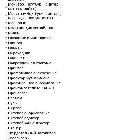
Монитор+Ноутбук+Принтер (
»
мятая коробка )
Монитор+Ноутбук+Принтер (
»
поврежденная упаковка )
»
Моноблок
»
Мультимедиа устройства
»
Мышь
»
Наушники и микрофоны
»
Ноутбук
»
Память
»
Переходник
»
Планшет
»
Поврежденная упаковка
»
Принтер
»
Программное обеспечение
»
Проектор мультимедиа
»
Проекционное оборудование
»
Проигрыватели MP3/DVD
»
Процессор
»
Разъем
»
Руль
»
Сервер
»
Сетевое оборудование
»
Сетевой адаптер
»
Сетевой концентратор
»
Сканер
»
Твердотельный накопитель
»
Телевизоры