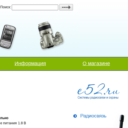
Поиск:
Информация
О магазине
льно
е питания
1.8 В