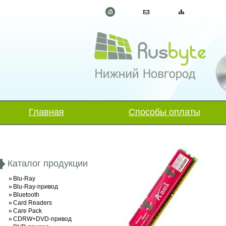
Главная
Способы оплаты
Каталог продукции
»
Blu-Ray
»
Blu-Ray-привод
»
Bluetooth
»
Card Readers
»
Care Pack
»
CDRW+DVD-привод