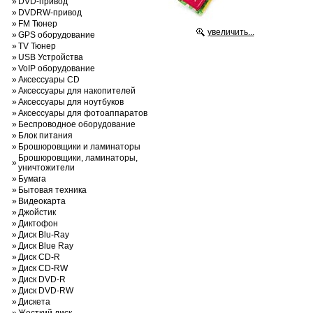
»
DVD-привод
»
DVDRW-привод
»
FM Тюнер
увеличить...
»
GPS оборудование
»
TV Тюнер
»
USB Устройства
»
VoIP оборудование
»
Аксессуары CD
»
Аксессуары для накопителей
»
Аксессуары для ноутбуков
»
Аксессуары для фотоаппаратов
»
Беспроводное оборудование
»
Блок питания
»
Брошюровщики и ламинаторы
Брошюровщики, ламинаторы,
»
уничтожители
»
Бумага
»
Бытовая техника
»
Видеокарта
»
Джойстик
»
Диктофон
»
Диск Blu-Ray
»
Диск Blue Ray
»
Диск CD-R
»
Диск CD-RW
»
Диск DVD-R
»
Диск DVD-RW
»
Дискета