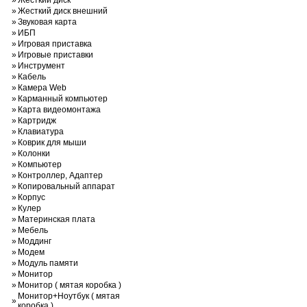
»
Жесткий диск
»
Жесткий диск внешний
»
Звуковая карта
»
ИБП
»
Игровая приставка
»
Игровые приставки
»
Инструмент
»
Кабель
»
Камера Web
»
Карманный компьютер
»
Карта видеомонтажа
»
Картридж
»
Клавиатура
»
Коврик для мыши
»
Колонки
»
Компьютер
»
Контроллер, Адаптер
»
Копировальный аппарат
»
Корпус
»
Кулер
»
Материнская плата
»
Мебель
»
Моддинг
»
Модем
»
Модуль памяти
»
Монитор
»
Монитор ( мятая коробка )
Монитор+Ноутбук ( мятая
»
коробка )