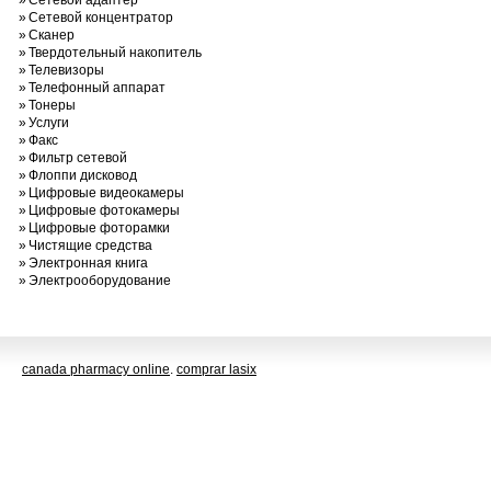
»
Сетевой адаптер
»
Сетевой концентратор
»
Сканер
»
Твердотельный накопитель
»
Телевизоры
»
Телефонный аппарат
»
Тонеры
»
Услуги
»
Факс
»
Фильтр сетевой
»
Флоппи дисковод
»
Цифровые видеокамеры
»
Цифровые фотокамеры
»
Цифровые фоторамки
»
Чистящие средства
»
Электронная книга
»
Электрооборудование
canada pharmacy online
.
comprar lasix