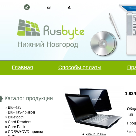
Главная
Способы оплаты
Пра
1.83
Каталог продукции
»
Blu-Ray
Общи
»
Blu-Ray-привод
Тип
»
Bluetooth
»
Card Readers
Проц
»
Care Pack
»
CDRW+DVD-привод
Чипс
увеличить...