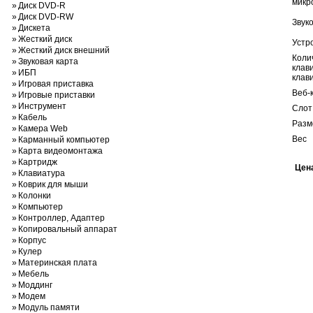
микр
»
Диск DVD-R
»
Диск DVD-RW
Звук
»
Дискета
»
Жесткий диск
Устр
»
Жесткий диск внешний
Коли
»
Звуковая карта
клав
»
ИБП
клав
»
Игровая приставка
Веб-
»
Игровые приставки
»
Инструмент
Слот
»
Кабель
Разм
»
Камера Web
Вес
»
Карманный компьютер
»
Карта видеомонтажа
»
Картридж
Цен
»
Клавиатура
»
Коврик для мыши
»
Колонки
»
Компьютер
»
Контроллер, Адаптер
»
Копировальный аппарат
»
Корпус
»
Кулер
»
Материнская плата
»
Мебель
»
Моддинг
»
Модем
»
Модуль памяти