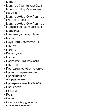
»
Монитор
»
Монитор ( мятая коробка )
Монитор+Ноутбук ( мятая
»
коробка )
Монитор+Ноутбук+Принтер
»
( мятая коробка )
Монитор+Ноутбук+Принтер
»
( поврежденная упаковка )
»
Моноблок
»
Мультимедиа устройства
»
Мышь
»
Наушники и микрофоны
»
Ноутбук
»
Память
»
Переходник
»
Планшет
»
Поврежденная упаковка
»
Принтер
»
Программное обеспечение
»
Проектор мультимедиа
Проекционное
»
оборудование
»
Проигрыватели MP3/DVD
»
Процессор
»
Разъем
»
Руль
»
Сервер
»
Сетевое оборудование