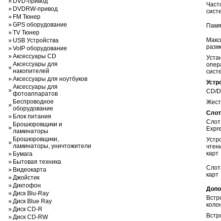
»
DVD-привод
Част
»
DVDRW-привод
сист
»
FM Тюнер
»
GPS оборудование
Памя
»
TV Тюнер
Макс
»
USB Устройства
разм
»
VoIP оборудование
»
Аксессуары CD
Уста
Аксессуары для
опер
»
накопителей
сист
»
Аксессуары для ноутбуков
Устр
Аксессуары для
»
CD/
фотоаппаратов
Беспроводное
Жест
»
оборудование
Слот
»
Блок питания
Слот
Брошюровщики и
»
Expr
ламинаторы
Брошюровщики,
Устр
»
ламинаторы, уничтожители
чтен
карт
»
Бумага
»
Бытовая техника
Слот
»
Видеокарта
карт
»
Джойстик
»
Диктофон
Допо
»
Диск Blu-Ray
Встр
»
Диск Blue Ray
коло
»
Диск CD-R
Встр
»
Диск CD-RW