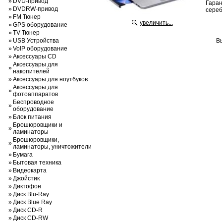
»
DVD-привод
Гаран
»
DVDRW-привод
сереб
»
FM Тюнер
увеличить...
»
GPS оборудование
»
TV Тюнер
»
USB Устройства
В
»
VoIP оборудование
»
Аксессуары CD
Аксессуары для
»
накопителей
»
Аксессуары для ноутбуков
Аксессуары для
»
фотоаппаратов
Беспроводное
»
оборудование
»
Блок питания
Брошюровщики и
»
ламинаторы
Брошюровщики,
»
ламинаторы, уничтожители
»
Бумага
»
Бытовая техника
»
Видеокарта
»
Джойстик
»
Диктофон
»
Диск Blu-Ray
»
Диск Blue Ray
»
Диск CD-R
»
Диск CD-RW