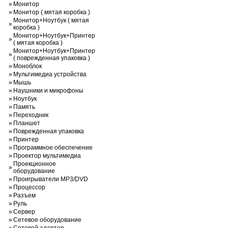
»
Монитор
»
Монитор ( мятая коробка )
Монитор+Ноутбук ( мятая
»
коробка )
Монитор+Ноутбук+Принтер
»
( мятая коробка )
Монитор+Ноутбук+Принтер
»
( поврежденная упаковка )
»
Моноблок
»
Мультимедиа устройства
»
Мышь
»
Наушники и микрофоны
»
Ноутбук
»
Память
»
Переходник
»
Планшет
»
Поврежденная упаковка
»
Принтер
»
Программное обеспечение
»
Проектор мультимедиа
Проекционное
»
оборудование
»
Проигрыватели MP3/DVD
»
Процессор
»
Разъем
»
Руль
»
Сервер
»
Сетевое оборудование