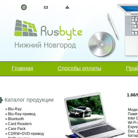
Главная
Способы оплаты
Прай
1.66
Каталог продукции
»
Blu-Ray
Модел
»
Blu-Ray-привод
Памят
Intel
»
Bluetooth
Wi-Fi
»
Card Readers
Expre
»
Care Pack
Duo. 
»
CDRW+DVD-привод
батар