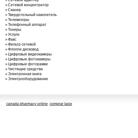
»
Сетевой адаптер
»
Сетевой концентратор
»
Сканер
»
Твердотельный накопитель
»
Телевизоры
»
Телефонный аппарат
»
Тонеры
»
Услуги
»
Факс
»
Фильтр сетевой
»
Флоппи дисковод
»
Цифровые видеокамеры
»
Цифровые фотокамеры
»
Цифровые фоторамки
»
Чистящие средства
»
Электронная книга
»
Электрооборудование
canada pharmacy online
.
comprar lasix