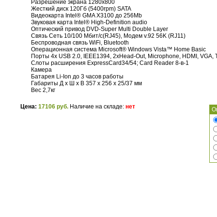
Разрешение экрана 1280x800
Жесткий диск 120Гб (5400rpm) SATA
Видеокарта Intel® GMA X3100 до 256Mb
Звуковая карта Intel® High-Definition audio
Оптический привод DVD-Super Multi Double Layer
Связь Сеть 10/100 Мбит/с(RJ45), Модем v.92 56K (RJ11)
Беспроводная связь WiFi, Bluetooth
Операционная система Microsoft® Windows Vista™ Home Basic
Порты 4х USB 2.0, IEEE1394, 2xHead-Out, Microphone, HDMI, VGA, T
Слоты расширения ExpressCard34/54; Card Reader 8-в-1
Камера
Батарея Li-Ion до 3 часов работы
Габариты Д х Ш х В 357 x 256 x 25/37 мм
Вес 2,7кг
Цена:
17106 руб.
Наличие на складе:
нет
О