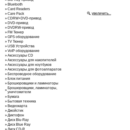
»
Bluetooth
»
Card Readers
увеличить...
»
Care Pack
»
CDRW+DVD-привод
»
DVD-привод
»
DVDRW-привод
»
FM Тюнер
»
GPS оборудование
»
TV Тюнер
»
USB Устройства
»
VoIP оборудование
»
Аксессуары CD
»
Аксессуары для накопителей
»
Аксессуары для ноутбуков
»
Аксессуары для фотоаппаратов
»
Беспроводное оборудование
»
Блок питания
»
Брошюровщики и ламинаторы
Брошюровщики, ламинаторы,
»
уничтожители
»
Бумага
»
Бытовая техника
»
Видеокарта
»
Джойстик
»
Диктофон
»
Диск Blu-Ray
»
Диск Blue Ray
»
Диск CD-R