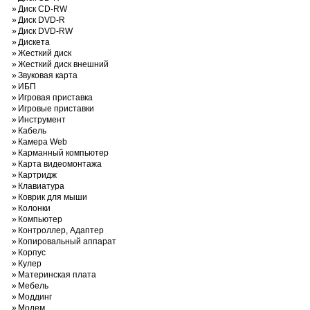
»
Диск CD-RW
»
Диск DVD-R
»
Диск DVD-RW
»
Дискета
»
Жесткий диск
»
Жесткий диск внешний
»
Звуковая карта
»
ИБП
»
Игровая приставка
»
Игровые приставки
»
Инструмент
»
Кабель
»
Камера Web
»
Карманный компьютер
»
Карта видеомонтажа
»
Картридж
»
Клавиатура
»
Коврик для мыши
»
Колонки
»
Компьютер
»
Контроллер, Адаптер
»
Копировальный аппарат
»
Корпус
»
Кулер
»
Материнская плата
»
Мебель
»
Моддинг
»
Модем