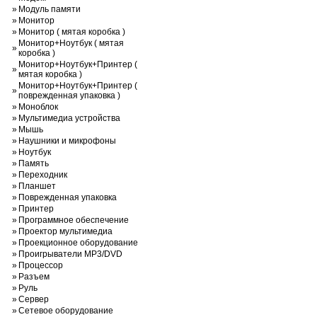
»
Модуль памяти
»
Монитор
»
Монитор ( мятая коробка )
Монитор+Ноутбук ( мятая
»
коробка )
Монитор+Ноутбук+Принтер (
»
мятая коробка )
Монитор+Ноутбук+Принтер (
»
поврежденная упаковка )
»
Моноблок
»
Мультимедиа устройства
»
Мышь
»
Наушники и микрофоны
»
Ноутбук
»
Память
»
Переходник
»
Планшет
»
Поврежденная упаковка
»
Принтер
»
Программное обеспечение
»
Проектор мультимедиа
»
Проекционное оборудование
»
Проигрыватели MP3/DVD
»
Процессор
»
Разъем
»
Руль
»
Сервер
»
Сетевое оборудование