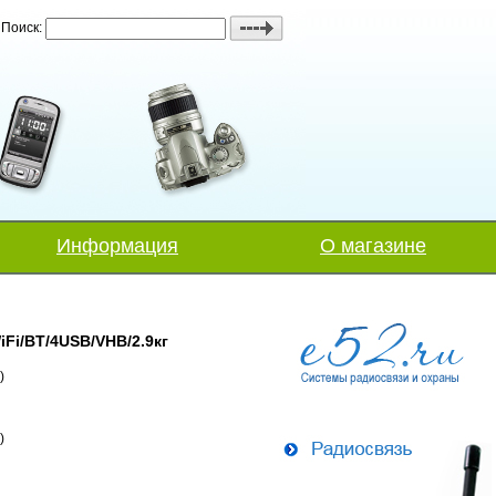
Поиск:
Информация
О магазине
Fi/BT/4USB/VHB/2.9кг
)
)