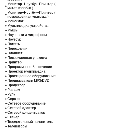
Монитор+Ноутбук+Принтер (
»
мятая коробка )
Монитор+Ноутбук+Принтер (
»
поврежденная упаковка )
»
Моноблок
»
Мультимедиа устройства
»
Мышь
»
Наушники и микрофоны
»
Ноутбук
»
Память
»
Переходник
»
Планшет
»
Поврежденная упаковка
»
Принтер
»
Программное обеспечение
»
Проектор мультимедиа
»
Проекционное оборудование
»
Проигрыватели MP3/DVD
»
Процессор
»
Разъем
»
Руль
»
Сервер
»
Сетевое оборудование
»
Сетевой адаптер
»
Сетевой концентратор
»
Сканер
»
Твердотельный накопитель
»
Телевизоры