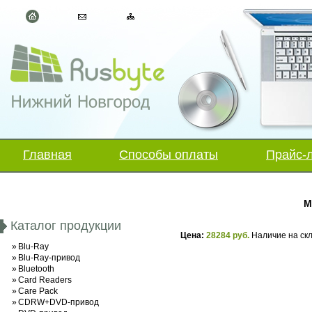
Главная
Способы оплаты
Прайс-
M
Каталог продукции
Цена:
28284 руб.
Наличие на ск
»
Blu-Ray
»
Blu-Ray-привод
»
Bluetooth
»
Card Readers
»
Care Pack
»
CDRW+DVD-привод