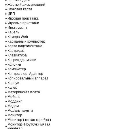
»
Жесткий диск
»
Жесткий диск внешний
»
Звуковая карта
»
ИБП
»
Игровая приставка
»
Игровые приставки
»
Инструмент
»
Кабель
»
Камера Web
»
Карманный компьютер
»
Карта видеомонтажа
»
Картридж
»
Клавиатура
»
Коврик для мыши
»
Колонки
»
Компьютер
»
Контроллер, Адаптер
»
Копировальный аппарат
»
Корпус
»
Кулер
»
Материнская плата
»
Мебель
»
Моддинг
»
Модем
»
Модуль памяти
»
Монитор
»
Монитор ( мятая коробка )
Монитор+Ноутбук ( мятая
»
коробка )