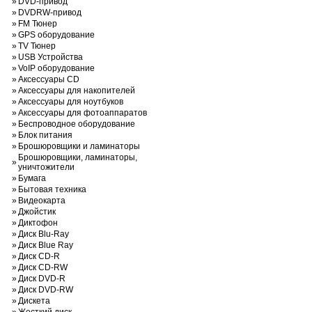
»
DVD-привод
»
DVDRW-привод
»
FM Тюнер
»
GPS оборудование
»
TV Тюнер
»
USB Устройства
»
VoIP оборудование
»
Аксессуары CD
»
Аксессуары для накопителей
»
Аксессуары для ноутбуков
»
Аксессуары для фотоаппаратов
»
Беспроводное оборудование
»
Блок питания
»
Брошюровщики и ламинаторы
Брошюровщики, ламинаторы,
»
уничтожители
»
Бумага
»
Бытовая техника
»
Видеокарта
»
Джойстик
»
Диктофон
»
Диск Blu-Ray
»
Диск Blue Ray
»
Диск CD-R
»
Диск CD-RW
»
Диск DVD-R
»
Диск DVD-RW
»
Дискета