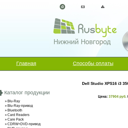
Главная
Способы оплаты
Dell Studio XPS16 i3 
Каталог продукции
Цена:
37904 руб.
»
Blu-Ray
»
Blu-Ray-привод
»
Bluetooth
»
Card Readers
»
Care Pack
»
CDRW+DVD-привод