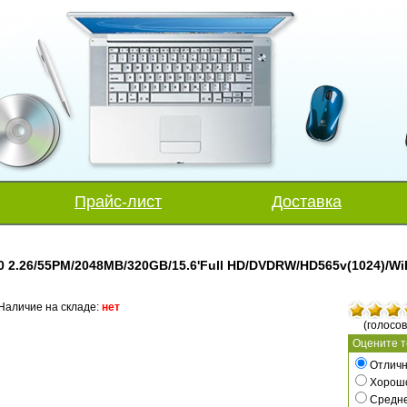
Прайс-лист
Доставка
350 2.26/55PM/2048MB/320GB/15.6'Full HD/DVDRW/HD565v(1024)/Wi
Наличие на складе:
нет
(голосов
Оцените т
Отличн
Хорош
Средн