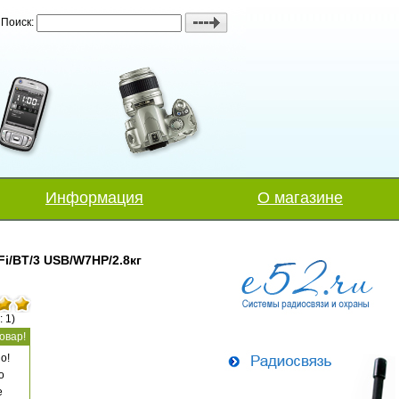
Поиск:
Информация
О магазине
Fi/BT/3 USB/W7HP/2.8кг
: 1)
овар!
о!
о
е