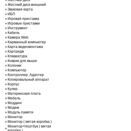
»
Жесткий диск
»
Жесткий диск внешний
»
Звуковая карта
»
ИБП
»
Игровая приставка
»
Игровые приставки
»
Инструмент
»
Кабель
»
Камера Web
»
Карманный компьютер
»
Карта видеомонтажа
»
Картридж
»
Клавиатура
»
Коврик для мыши
»
Колонки
»
Компьютер
»
Контроллер, Адаптер
»
Копировальный аппарат
»
Корпус
»
Кулер
»
Материнская плата
»
Мебель
»
Моддинг
»
Модем
»
Модуль памяти
»
Монитор
»
Монитор ( мятая коробка )
Монитор+Ноутбук ( мятая
»
коробка )