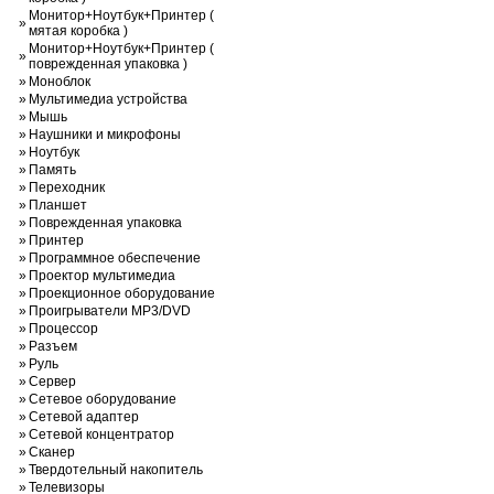
Монитор+Ноутбук+Принтер (
»
мятая коробка )
Монитор+Ноутбук+Принтер (
»
поврежденная упаковка )
»
Моноблок
»
Мультимедиа устройства
»
Мышь
»
Наушники и микрофоны
»
Ноутбук
»
Память
»
Переходник
»
Планшет
»
Поврежденная упаковка
»
Принтер
»
Программное обеспечение
»
Проектор мультимедиа
»
Проекционное оборудование
»
Проигрыватели MP3/DVD
»
Процессор
»
Разъем
»
Руль
»
Сервер
»
Сетевое оборудование
»
Сетевой адаптер
»
Сетевой концентратор
»
Сканер
»
Твердотельный накопитель
»
Телевизоры