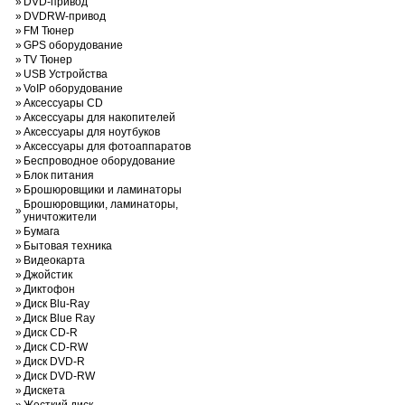
»
DVD-привод
»
DVDRW-привод
»
FM Тюнер
»
GPS оборудование
»
TV Тюнер
»
USB Устройства
»
VoIP оборудование
»
Аксессуары CD
»
Аксессуары для накопителей
»
Аксессуары для ноутбуков
»
Аксессуары для фотоаппаратов
»
Беспроводное оборудование
»
Блок питания
»
Брошюровщики и ламинаторы
Брошюровщики, ламинаторы,
»
уничтожители
»
Бумага
»
Бытовая техника
»
Видеокарта
»
Джойстик
»
Диктофон
»
Диск Blu-Ray
»
Диск Blue Ray
»
Диск CD-R
»
Диск CD-RW
»
Диск DVD-R
»
Диск DVD-RW
»
Дискета