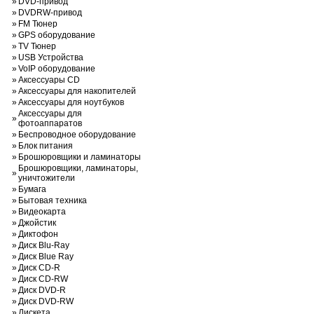
»
DVD-привод
»
DVDRW-привод
»
FM Тюнер
»
GPS оборудование
»
TV Тюнер
»
USB Устройства
»
VoIP оборудование
»
Аксессуары CD
»
Аксессуары для накопителей
»
Аксессуары для ноутбуков
Аксессуары для
»
фотоаппаратов
»
Беспроводное оборудование
»
Блок питания
»
Брошюровщики и ламинаторы
Брошюровщики, ламинаторы,
»
уничтожители
»
Бумага
»
Бытовая техника
»
Видеокарта
»
Джойстик
»
Диктофон
»
Диск Blu-Ray
»
Диск Blue Ray
»
Диск CD-R
»
Диск CD-RW
»
Диск DVD-R
»
Диск DVD-RW
»
Дискета