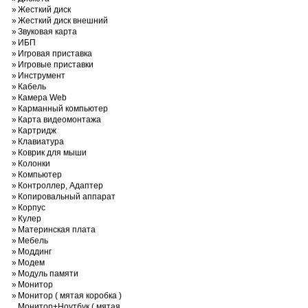
»
Жесткий диск
»
Жесткий диск внешний
»
Звуковая карта
»
ИБП
»
Игровая приставка
»
Игровые приставки
»
Инструмент
»
Кабель
»
Камера Web
»
Карманный компьютер
»
Карта видеомонтажа
»
Картридж
»
Клавиатура
»
Коврик для мыши
»
Колонки
»
Компьютер
»
Контроллер, Адаптер
»
Копировальный аппарат
»
Корпус
»
Кулер
»
Материнская плата
»
Мебель
»
Моддинг
»
Модем
»
Модуль памяти
»
Монитор
»
Монитор ( мятая коробка )
Монитор+Ноутбук ( мятая