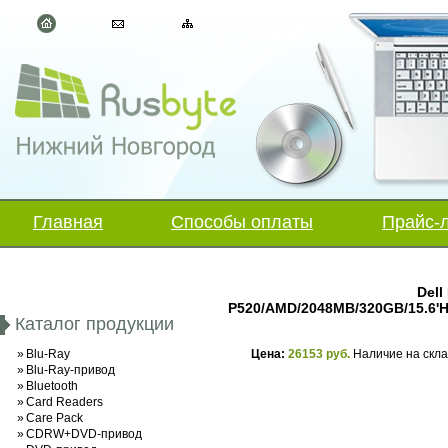
Главная
Способы оплаты
Прайс-
Dell
P520/AMD/2048MB/320GB/15.6'H
Каталог продукции
»
Blu-Ray
Цена:
26153 руб.
Наличие на скл
»
Blu-Ray-привод
»
Bluetooth
»
Card Readers
»
Care Pack
»
CDRW+DVD-привод