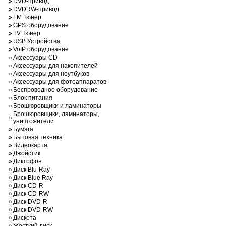
»
DVD-привод
»
DVDRW-привод
»
FM Тюнер
»
GPS оборудование
»
TV Тюнер
»
USB Устройства
»
VoIP оборудование
»
Аксессуары CD
»
Аксессуары для накопителей
»
Аксессуары для ноутбуков
»
Аксессуары для фотоаппаратов
»
Беспроводное оборудование
»
Блок питания
»
Брошюровщики и ламинаторы
Брошюровщики, ламинаторы,
»
уничтожители
»
Бумага
»
Бытовая техника
»
Видеокарта
»
Джойстик
»
Диктофон
»
Диск Blu-Ray
»
Диск Blue Ray
»
Диск CD-R
»
Диск CD-RW
»
Диск DVD-R
»
Диск DVD-RW
»
Дискета