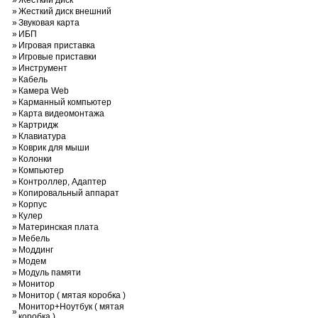
»
Жесткий диск
»
Жесткий диск внешний
»
Звуковая карта
»
ИБП
»
Игровая приставка
»
Игровые приставки
»
Инструмент
»
Кабель
»
Камера Web
»
Карманный компьютер
»
Карта видеомонтажа
»
Картридж
»
Клавиатура
»
Коврик для мыши
»
Колонки
»
Компьютер
»
Контроллер, Адаптер
»
Копировальный аппарат
»
Корпус
»
Кулер
»
Материнская плата
»
Мебель
»
Моддинг
»
Модем
»
Модуль памяти
»
Монитор
»
Монитор ( мятая коробка )
Монитор+Ноутбук ( мятая
»
коробка )