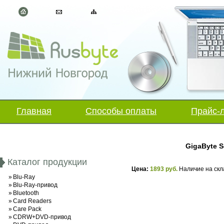
Главная
Способы оплаты
Прайс-
GigaByte 
Каталог продукции
Цена:
1893 руб.
Наличие на скл
»
Blu-Ray
»
Blu-Ray-привод
»
Bluetooth
»
Card Readers
»
Care Pack
»
CDRW+DVD-привод