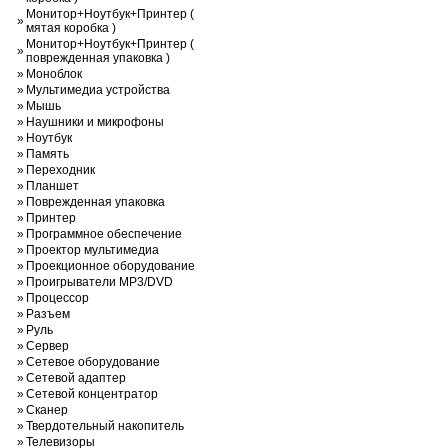
Монитор+Ноутбук+Принтер (
»
мятая коробка )
Монитор+Ноутбук+Принтер (
»
поврежденная упаковка )
»
Моноблок
»
Мультимедиа устройства
»
Мышь
»
Наушники и микрофоны
»
Ноутбук
»
Память
»
Переходник
»
Планшет
»
Поврежденная упаковка
»
Принтер
»
Программное обеспечение
»
Проектор мультимедиа
»
Проекционное оборудование
»
Проигрыватели MP3/DVD
»
Процессор
»
Разъем
»
Руль
»
Сервер
»
Сетевое оборудование
»
Сетевой адаптер
»
Сетевой концентратор
»
Сканер
»
Твердотельный накопитель
»
Телевизоры