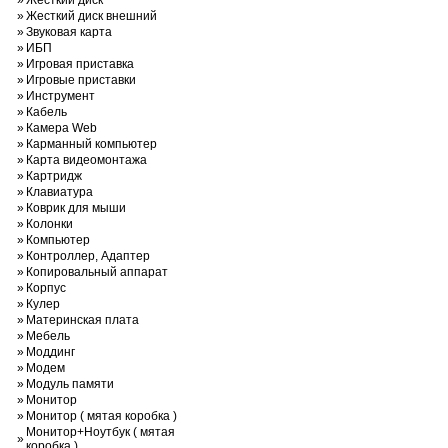
»
Жесткий диск
»
Жесткий диск внешний
»
Звуковая карта
»
ИБП
»
Игровая приставка
»
Игровые приставки
»
Инструмент
»
Кабель
»
Камера Web
»
Карманный компьютер
»
Карта видеомонтажа
»
Картридж
»
Клавиатура
»
Коврик для мыши
»
Колонки
»
Компьютер
»
Контроллер, Адаптер
»
Копировальный аппарат
»
Корпус
»
Кулер
»
Материнская плата
»
Мебель
»
Моддинг
»
Модем
»
Модуль памяти
»
Монитор
»
Монитор ( мятая коробка )
Монитор+Ноутбук ( мятая
»
коробка )