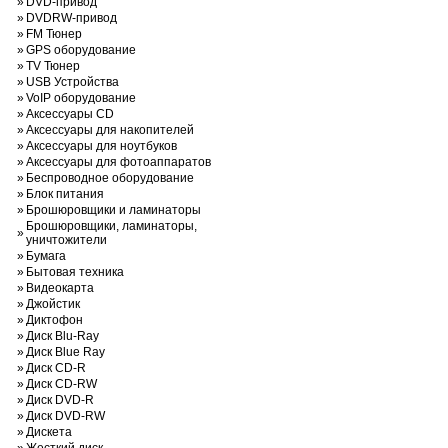
»
DVD-привод
»
DVDRW-привод
»
FM Тюнер
»
GPS оборудование
»
TV Тюнер
»
USB Устройства
»
VoIP оборудование
»
Аксессуары CD
»
Аксессуары для накопителей
»
Аксессуары для ноутбуков
»
Аксессуары для фотоаппаратов
»
Беспроводное оборудование
»
Блок питания
»
Брошюровщики и ламинаторы
Брошюровщики, ламинаторы,
»
уничтожители
»
Бумага
»
Бытовая техника
»
Видеокарта
»
Джойстик
»
Диктофон
»
Диск Blu-Ray
»
Диск Blue Ray
»
Диск CD-R
»
Диск CD-RW
»
Диск DVD-R
»
Диск DVD-RW
»
Дискета