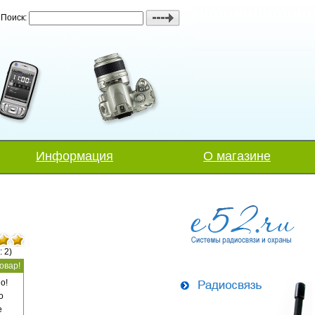
Поиск:
Информация
О магазине
: 2)
овар!
о!
о
е