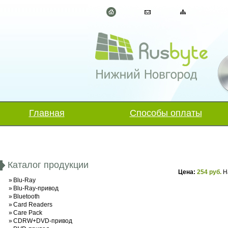
Главная
Способы оплаты
Каталог продукции
Цена:
254 руб.
Н
»
Blu-Ray
»
Blu-Ray-привод
»
Bluetooth
»
Card Readers
»
Care Pack
»
CDRW+DVD-привод