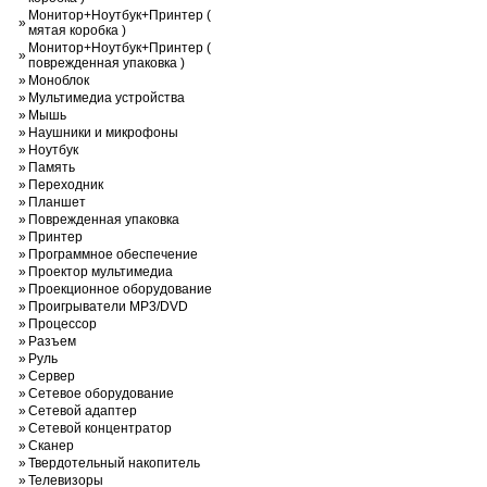
Монитор+Ноутбук+Принтер (
»
мятая коробка )
Монитор+Ноутбук+Принтер (
»
поврежденная упаковка )
»
Моноблок
»
Мультимедиа устройства
»
Мышь
»
Наушники и микрофоны
»
Ноутбук
»
Память
»
Переходник
»
Планшет
»
Поврежденная упаковка
»
Принтер
»
Программное обеспечение
»
Проектор мультимедиа
»
Проекционное оборудование
»
Проигрыватели MP3/DVD
»
Процессор
»
Разъем
»
Руль
»
Сервер
»
Сетевое оборудование
»
Сетевой адаптер
»
Сетевой концентратор
»
Сканер
»
Твердотельный накопитель
»
Телевизоры