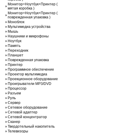
Монитор+Ноутбук+Принтер (
»
мятая коробка )
Монитор+Ноутбук+Принтер (
»
поврежденная упаковка )
»
Моноблок
»
Мультимедиа устройства
»
Мышь
»
Наушники и микрофоны
»
Ноутбук
»
Память
»
Переходник
»
Планшет
»
Поврежденная упаковка
»
Принтер
»
Программное обеспечение
»
Проектор мультимедиа
»
Проекционное оборудование
»
Проигрыватели MP3/DVD
»
Процессор
»
Разъем
»
Руль
»
Сервер
»
Сетевое оборудование
»
Сетевой адаптер
»
Сетевой концентратор
»
Сканер
»
Твердотельный накопитель
»
Телевизоры