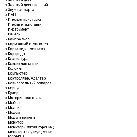
»
Жесткий диск
»
Жесткий диск внешний
»
Звуковая карта
»
ИБП
»
Игровая приставка
»
Игровые приставки
»
Инструмент
»
Кабель
»
Камера Web
»
Карманный компьютер
»
Карта видеомонтажа
»
Картридж
»
Клавиатура
»
Коврик для мыши
»
Колонки
»
Компьютер
»
Контроллер, Адаптер
»
Копировальный аппарат
»
Корпус
»
Кулер
»
Материнская плата
»
Мебель
»
Моддинг
»
Модем
»
Модуль памяти
»
Монитор
»
Монитор ( мятая коробка )
Монитор+Ноутбук ( мятая
»
коробка )