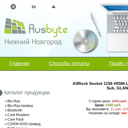
Главная
Способы оплаты
Прайс-
ASRock Socket 1156 H55M-LE,
Sub, GLAN
Каталог продукции
»
Blu-Ray
Старая цена:
2491 руб.
Цена:
2480 руб.
»
Blu-Ray-привод
Вы экономите:
11 руб. (1
»
Bluetooth
Наличие на складе:
нет
»
Card Readers
»
Care Pack
»
CDRW+DVD-привод