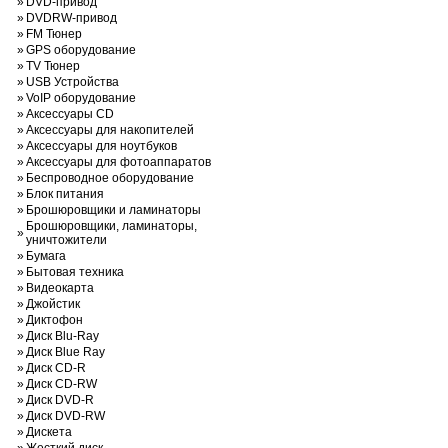
»
DVD-привод
»
DVDRW-привод
»
FM Тюнер
»
GPS оборудование
»
TV Тюнер
»
USB Устройства
»
VoIP оборудование
»
Аксессуары CD
»
Аксессуары для накопителей
»
Аксессуары для ноутбуков
»
Аксессуары для фотоаппаратов
»
Беспроводное оборудование
»
Блок питания
»
Брошюровщики и ламинаторы
Брошюровщики, ламинаторы,
»
уничтожители
»
Бумага
»
Бытовая техника
»
Видеокарта
»
Джойстик
»
Диктофон
»
Диск Blu-Ray
»
Диск Blue Ray
»
Диск CD-R
»
Диск CD-RW
»
Диск DVD-R
»
Диск DVD-RW
»
Дискета