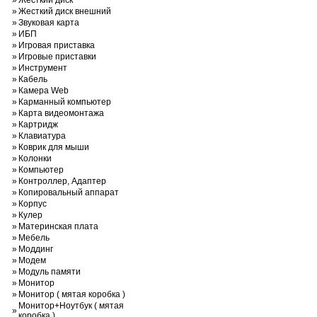
»
Жесткий диск
»
Жесткий диск внешний
»
Звуковая карта
»
ИБП
»
Игровая приставка
»
Игровые приставки
»
Инструмент
»
Кабель
»
Камера Web
»
Карманный компьютер
»
Карта видеомонтажа
»
Картридж
»
Клавиатура
»
Коврик для мыши
»
Колонки
»
Компьютер
»
Контроллер, Адаптер
»
Копировальный аппарат
»
Корпус
»
Кулер
»
Материнская плата
»
Мебель
»
Моддинг
»
Модем
»
Модуль памяти
»
Монитор
»
Монитор ( мятая коробка )
Монитор+Ноутбук ( мятая
»
коробка )