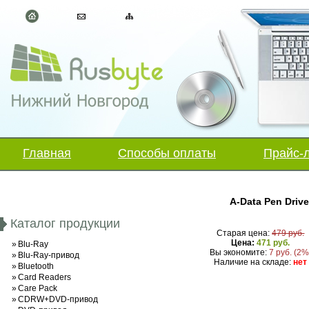
Главная
Способы оплаты
Прайс-
A-Data Pen Drive
Каталог продукции
Старая цена:
479 руб.
Цена:
471 руб.
»
Blu-Ray
Вы экономите:
7 руб. (2%
»
Blu-Ray-привод
Наличие на складе:
нет
»
Bluetooth
»
Card Readers
»
Care Pack
»
CDRW+DVD-привод