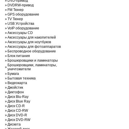
»
DVD-привод
»
DVDRW-привод
»
FM Тюнер
»
GPS оборудование
»
TV Тюнер
»
USB Устройства
»
VoIP оборудование
»
Аксессуары CD
»
Аксессуары для накопителей
»
Аксессуары для ноутбуков
»
Аксессуары для фотоаппаратов
»
Беспроводное оборудование
»
Блок питания
»
Брошюровщики и ламинаторы
Брошюровщики, ламинаторы,
»
уничтожители
»
Бумага
»
Бытовая техника
»
Видеокарта
»
Джойстик
»
Диктофон
»
Диск Blu-Ray
»
Диск Blue Ray
»
Диск CD-R
»
Диск CD-RW
»
Диск DVD-R
»
Диск DVD-RW
»
Дискета