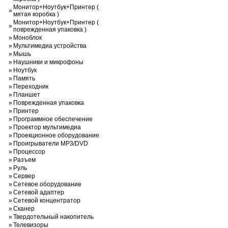
Монитор+Ноутбук+Принтер (
»
мятая коробка )
Монитор+Ноутбук+Принтер (
»
поврежденная упаковка )
»
Моноблок
»
Мультимедиа устройства
»
Мышь
»
Наушники и микрофоны
»
Ноутбук
»
Память
»
Переходник
»
Планшет
»
Поврежденная упаковка
»
Принтер
»
Программное обеспечение
»
Проектор мультимедиа
»
Проекционное оборудование
»
Проигрыватели MP3/DVD
»
Процессор
»
Разъем
»
Руль
»
Сервер
»
Сетевое оборудование
»
Сетевой адаптер
»
Сетевой концентратор
»
Сканер
»
Твердотельный накопитель
»
Телевизоры