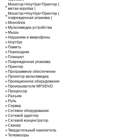
Монитор+Ноутбук+Принтер (
»
мятая коробка )
Монитор+Ноутбук+Принтер (
»
поврежденная упаковка )
»
Моноблок
»
Мультимедиа устройства
»
Мышь
»
Наушники и микрофоны
»
Ноутбук
»
Память
»
Переходник
»
Планшет
»
Поврежденная упаковка
»
Принтер
»
Программное обеспечение
»
Проектор мультимедиа
»
Проекционное оборудование
»
Проигрыватели MP3/DVD
»
Процессор
»
Разъем
»
Руль
»
Сервер
»
Сетевое оборудование
»
Сетевой адаптер
»
Сетевой концентратор
»
Сканер
»
Твердотельный накопитель
»
Телевизоры