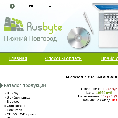
Главная
Способы оплаты
Прайс-
Microsoft XBOX 360 ARCADE
Каталог продукции
Старая цена:
11273 руб.
Цена:
10954 руб.
»
Blu-Ray
Вы экономите:
319 руб. (3
»
Blu-Ray-привод
Наличие на складе:
нет
»
Bluetooth
»
Card Readers
»
Care Pack
»
CDRW+DVD-привод