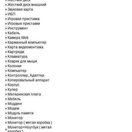
»
Жесткий диск
»
Жесткий диск внешний
»
Звуковая карта
»
ИБП
»
Игровая приставка
»
Игровые приставки
»
Инструмент
»
Кабель
»
Камера Web
»
Карманный компьютер
»
Карта видеомонтажа
»
Картридж
»
Клавиатура
»
Коврик для мыши
»
Колонки
»
Компьютер
»
Контроллер, Адаптер
»
Копировальный аппарат
»
Корпус
»
Кулер
»
Материнская плата
»
Мебель
»
Моддинг
»
Модем
»
Модуль памяти
»
Монитор
»
Монитор ( мятая коробка )
Монитор+Ноутбук ( мятая
»
коробка )