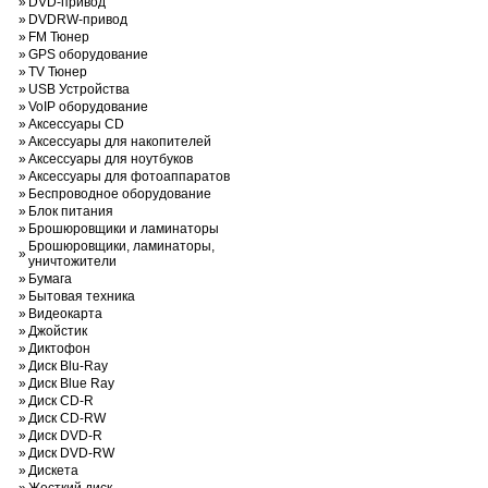
»
DVD-привод
»
DVDRW-привод
»
FM Тюнер
»
GPS оборудование
»
TV Тюнер
»
USB Устройства
»
VoIP оборудование
»
Аксессуары CD
»
Аксессуары для накопителей
»
Аксессуары для ноутбуков
»
Аксессуары для фотоаппаратов
»
Беспроводное оборудование
»
Блок питания
»
Брошюровщики и ламинаторы
Брошюровщики, ламинаторы,
»
уничтожители
»
Бумага
»
Бытовая техника
»
Видеокарта
»
Джойстик
»
Диктофон
»
Диск Blu-Ray
»
Диск Blue Ray
»
Диск CD-R
»
Диск CD-RW
»
Диск DVD-R
»
Диск DVD-RW
»
Дискета