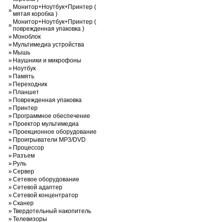
Монитор+Ноутбук+Принтер (
»
мятая коробка )
Монитор+Ноутбук+Принтер (
»
поврежденная упаковка )
»
Моноблок
»
Мультимедиа устройства
»
Мышь
»
Наушники и микрофоны
»
Ноутбук
»
Память
»
Переходник
»
Планшет
»
Поврежденная упаковка
»
Принтер
»
Программное обеспечение
»
Проектор мультимедиа
»
Проекционное оборудование
»
Проигрыватели MP3/DVD
»
Процессор
»
Разъем
»
Руль
»
Сервер
»
Сетевое оборудование
»
Сетевой адаптер
»
Сетевой концентратор
»
Сканер
»
Твердотельный накопитель
»
Телевизоры