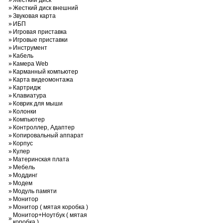
»
Жесткий диск
»
Жесткий диск внешний
»
Звуковая карта
»
ИБП
»
Игровая приставка
»
Игровые приставки
»
Инструмент
»
Кабель
»
Камера Web
»
Карманный компьютер
»
Карта видеомонтажа
»
Картридж
»
Клавиатура
»
Коврик для мыши
»
Колонки
»
Компьютер
»
Контроллер, Адаптер
»
Копировальный аппарат
»
Корпус
»
Кулер
»
Материнская плата
»
Мебель
»
Моддинг
»
Модем
»
Модуль памяти
»
Монитор
»
Монитор ( мятая коробка )
Монитор+Ноутбук ( мятая
»
коробка )