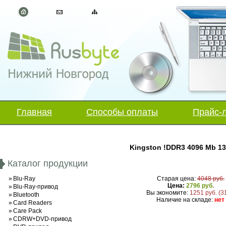
Главная
Способы оплаты
Прайс-
Kingston !DDR3 4096 Mb 
Каталог продукции
»
Blu-Ray
Старая цена:
4048 руб.
Цена:
2796 руб.
»
Blu-Ray-привод
Вы экономите:
1251 руб. (3
»
Bluetooth
Наличие на складе:
нет
»
Card Readers
»
Care Pack
»
CDRW+DVD-привод