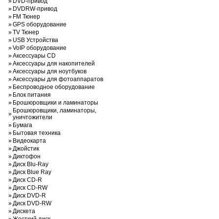
»
DVD-привод
»
DVDRW-привод
»
FM Тюнер
»
GPS оборудование
»
TV Тюнер
»
USB Устройства
»
VoIP оборудование
»
Аксессуары CD
»
Аксессуары для накопителей
»
Аксессуары для ноутбуков
»
Аксессуары для фотоаппаратов
»
Беспроводное оборудование
»
Блок питания
»
Брошюровщики и ламинаторы
Брошюровщики, ламинаторы,
»
уничтожители
»
Бумага
»
Бытовая техника
»
Видеокарта
»
Джойстик
»
Диктофон
»
Диск Blu-Ray
»
Диск Blue Ray
»
Диск CD-R
»
Диск CD-RW
»
Диск DVD-R
»
Диск DVD-RW
»
Дискета