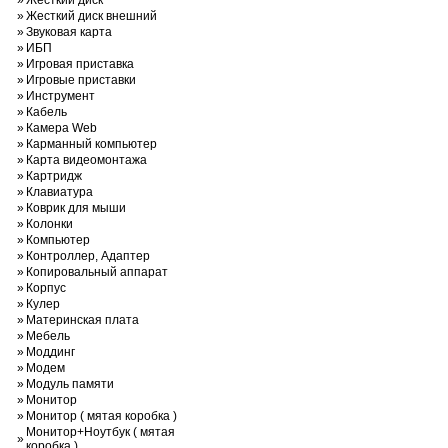
»
Жесткий диск
»
Жесткий диск внешний
»
Звуковая карта
»
ИБП
»
Игровая приставка
»
Игровые приставки
»
Инструмент
»
Кабель
»
Камера Web
»
Карманный компьютер
»
Карта видеомонтажа
»
Картридж
»
Клавиатура
»
Коврик для мыши
»
Колонки
»
Компьютер
»
Контроллер, Адаптер
»
Копировальный аппарат
»
Корпус
»
Кулер
»
Материнская плата
»
Мебель
»
Моддинг
»
Модем
»
Модуль памяти
»
Монитор
»
Монитор ( мятая коробка )
Монитор+Ноутбук ( мятая
»
коробка )