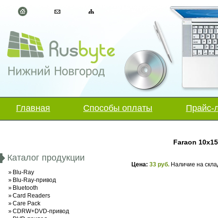
Главная
Способы оплаты
Прайс-
Faraon 10х15
Каталог продукции
Цена:
33 руб.
Наличие на скла
»
Blu-Ray
»
Blu-Ray-привод
»
Bluetooth
»
Card Readers
»
Care Pack
»
CDRW+DVD-привод