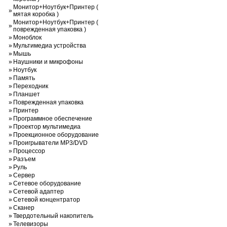
Монитор+Ноутбук+Принтер (
»
мятая коробка )
Монитор+Ноутбук+Принтер (
»
поврежденная упаковка )
»
Моноблок
»
Мультимедиа устройства
»
Мышь
»
Наушники и микрофоны
»
Ноутбук
»
Память
»
Переходник
»
Планшет
»
Поврежденная упаковка
»
Принтер
»
Программное обеспечение
»
Проектор мультимедиа
»
Проекционное оборудование
»
Проигрыватели MP3/DVD
»
Процессор
»
Разъем
»
Руль
»
Сервер
»
Сетевое оборудование
»
Сетевой адаптер
»
Сетевой концентратор
»
Сканер
»
Твердотельный накопитель
»
Телевизоры