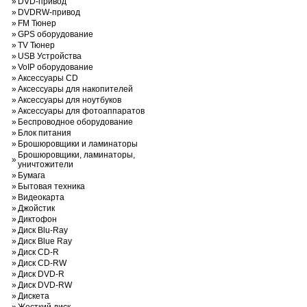
»
DVD-привод
»
DVDRW-привод
»
FM Тюнер
»
GPS оборудование
»
TV Тюнер
»
USB Устройства
»
VoIP оборудование
»
Аксессуары CD
»
Аксессуары для накопителей
»
Аксессуары для ноутбуков
»
Аксессуары для фотоаппаратов
»
Беспроводное оборудование
»
Блок питания
»
Брошюровщики и ламинаторы
Брошюровщики, ламинаторы,
»
уничтожители
»
Бумага
»
Бытовая техника
»
Видеокарта
»
Джойстик
»
Диктофон
»
Диск Blu-Ray
»
Диск Blue Ray
»
Диск CD-R
»
Диск CD-RW
»
Диск DVD-R
»
Диск DVD-RW
»
Дискета