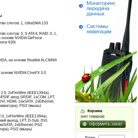
ы
тво слотов: 1, UltraDMA 133
во слотов: 3, S-ATA II, RAID: 0, 1,
на основе NVIDIA GeForce
orce 630i
HDA, на основе Realtek ALC889A
а основе NVIDIA CineFX 3.0
2.0, 2xFireWire (IEEE1394a),
/PDIF, вход S/PDIF, 1xCOM, LPT,
DVI, HDMI, 1xeSATA, 2xEthernet,
лавиатура), PS/2 (мышь)
Корзина
.0, 1xFireWire (IEEE1394a),
(нет товаров)
кий выход, LPT, D-Sub, DVI,
xeSATA, 2xEthernet, PS/2
тура), PS/2 (мышь)
Логин: