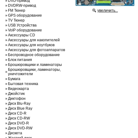
»
DVD-привод
»
DVDRW-привод
»
FM Тюнер
увеличить...
»
GPS оборудование
»
TV Тюнер
»
USB Устройства
»
VoIP оборудование
»
Аксессуары CD
»
Аксессуары для накопителей
»
Аксессуары для ноутбуков
»
Аксессуары для фотоаппаратов
»
Беспроводное оборудование
»
Блок питания
»
Брошюровщики и ламинаторы
Брошюровщики, ламинаторы,
»
уничтожители
»
Бумага
»
Бытовая техника
»
Видеокарта
»
Джойстик
»
Диктофон
»
Диск Blu-Ray
»
Диск Blue Ray
»
Диск CD-R
»
Диск CD-RW
»
Диск DVD-R
»
Диск DVD-RW
»
Дискета