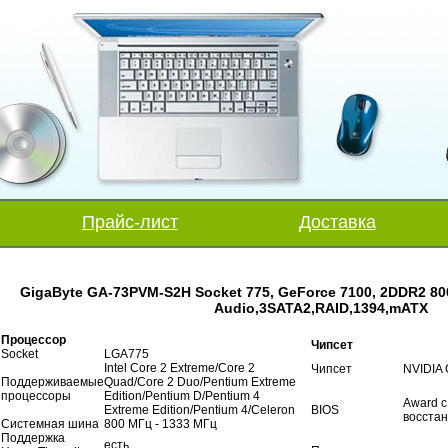
Прайс-лист
Доставка
GigaByte GA-73PVM-S2H Socket 775, GeForce 7100, 2DDR2 800
Audio,3SATA2,RAID,1394,mATX
Процессор
Чипсет
Socket
LGA775
Intel Core 2 Extreme/Core 2
Чипсет
NVIDIA 
Поддерживаемые
Quad/Core 2 Duo/Pentium Extreme
процессоры
Edition/Pentium D/Pentium 4
Award c
Extreme Edition/Pentium 4/Celeron
BIOS
восста
Системная шина
800 МГц - 1333 МГц
Поддержка
есть