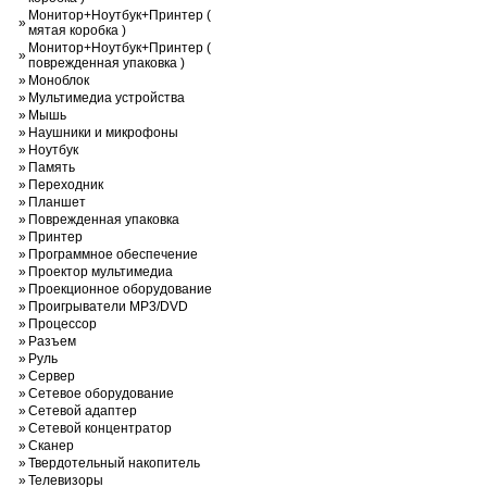
Монитор+Ноутбук+Принтер (
»
мятая коробка )
Монитор+Ноутбук+Принтер (
»
поврежденная упаковка )
»
Моноблок
»
Мультимедиа устройства
»
Мышь
»
Наушники и микрофоны
»
Ноутбук
»
Память
»
Переходник
»
Планшет
»
Поврежденная упаковка
»
Принтер
»
Программное обеспечение
»
Проектор мультимедиа
»
Проекционное оборудование
»
Проигрыватели MP3/DVD
»
Процессор
»
Разъем
»
Руль
»
Сервер
»
Сетевое оборудование
»
Сетевой адаптер
»
Сетевой концентратор
»
Сканер
»
Твердотельный накопитель
»
Телевизоры